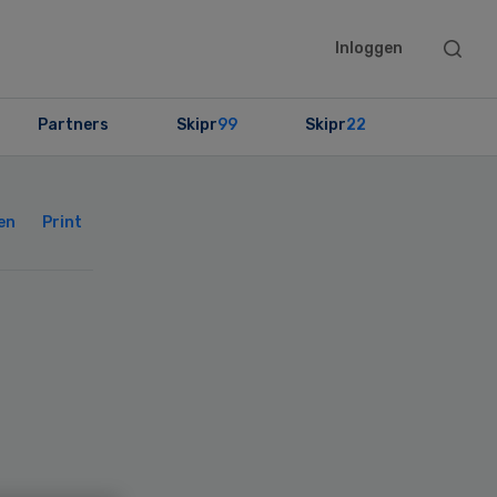
Searc
Inloggen
this
websit
Partners
Skipr
99
Skipr
22
Primary
Sidebar
en
Print