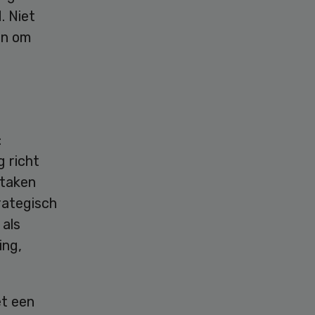
. Niet
in om
:
g richt
 taken
rategisch
 als
ing,
et een