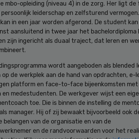
 mbo-opleiding (niveau 4) in de zorg. Her ligt de
 persoonlijk leiderschap en zelfsturend vermogen
 kan in een jaar worden afgerond. De student kan
st aansluitend in twee jaar het bachelordiploma 
en zijn ingericht als duaal traject, dat leren en w
mbineert.
idingsprogramma wordt aangeboden als blended l
n op de werkplek aan de hand van opdrachten, e-l
igen platform en face-to-face bijeenkomsten met
 en medestudenten. De werkgever wijst een eig
tcoach toe. Die is binnen de instelling de mento
als manager. Hij of zij bewaakt bijvoorbeeld ook d
e belangen van de organisatie en van de
werknemer en de randvoorwaarden voor het real