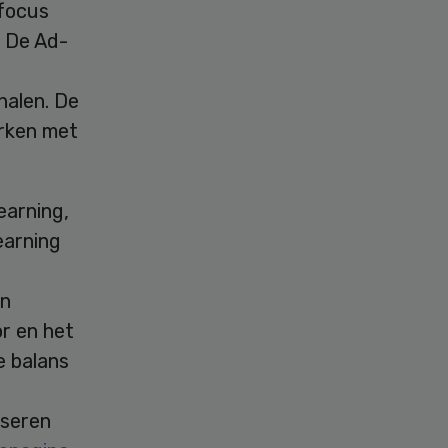
 focus
. De Ad-
halen. De
erken met
earning,
earning
en
r en het
e balans
iseren