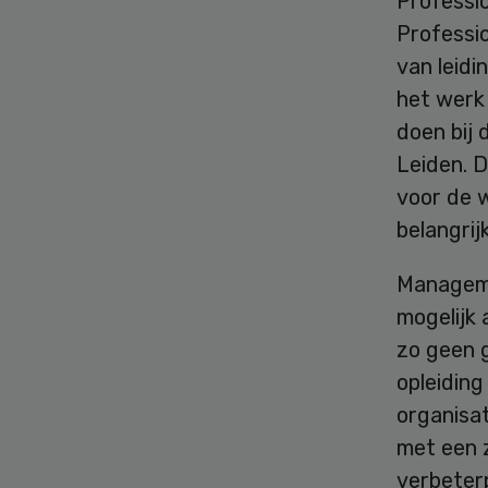
Professi
Professio
van leidi
het werk 
doen bij
Leiden. 
voor de 
belangrij
Managemen
mogelijk 
zo geen g
opleiding
organisa
met een 
verbeter