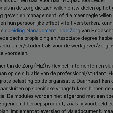
onals kunnen daarvoor naar Hogeschool Leiden.
nals in de zorg die zich willen ontwikkelen op het
ng geven en management, of die meer regie willen
en hun persoonlijke effectiviteit versterken, kun
 de
opleiding Management in de Zorg
van Hogescho
Deze bacheloropleiding en Associate degree hebbe
werknemer/student als voor de werkgever/zorgins
ke voordelen.
t in de Zorg (MiZ) is flexibel in te richten en slu
aan op de situatie van de professional/student. 
rote belasting op de organisatie. Daarnaast kan 
 aansluiten op specifieke vraagstukken binnen de 
tie. De modules worden niet afgerond met een to
zogenoemd beroepsproduct, zoals bijvoorbeeld e
plan, implementatieverslag of visiedocument, maa