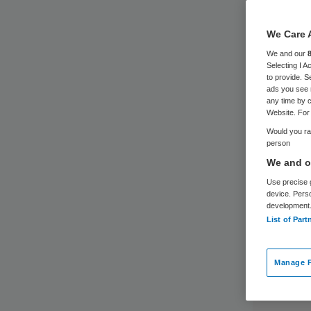
imp
We Care 
We and our
Selecting I 
to provide. S
ads you see 
any time by c
Website. For 
Would you rat
person
We and ou
Use precise g
device. Pers
development
List of Part
Manage P