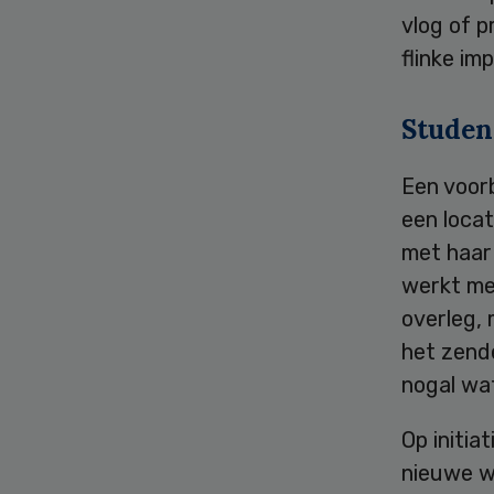
vlog of p
flinke im
Studen
Een voor
een locat
met haar
werkt me
overleg,
het zend
nogal wa
Op initia
nieuwe w