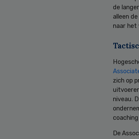
de lange
alleen de
naar het
Tactisc
Hogescho
Associat
zich op p
uitvoeren
niveau. D
ondernem
coaching 
De Assoc