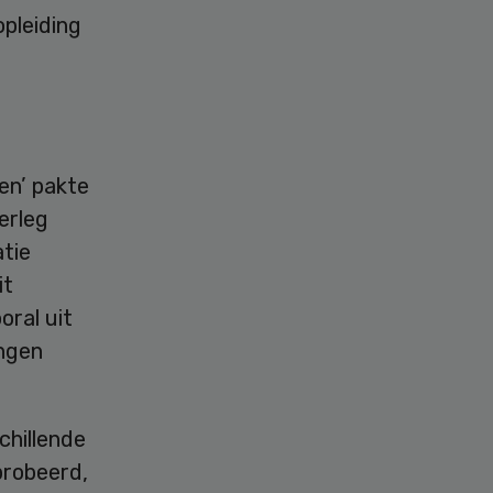
opleiding
en’ pakte
erleg
tie
it
oral uit
ingen
schillende
probeerd,