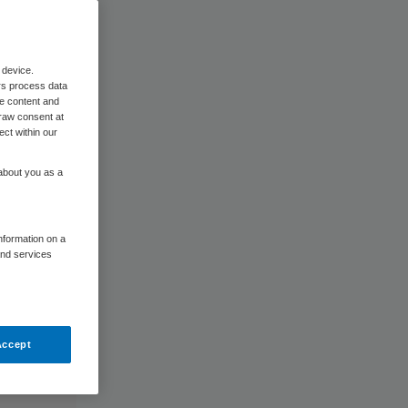
ie
 device.
rs process data
me content and
raw consent at
ect within our
 about you as a
information on a
and services
Accept