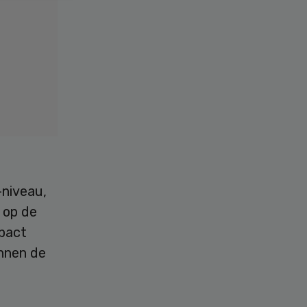
-niveau,
g op de
mpact
nnen de