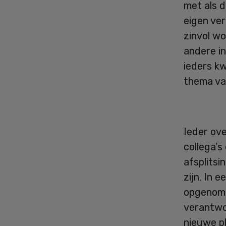
met als d
eigen ver
zinvol wo
andere i
ieders kw
thema van
Ieder ove
collega’s
afsplits
zijn. In 
opgenome
verantwoo
nieuwe p