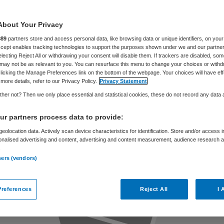
act op organisat
About Your Privacy
889
partners store and access personal data, like browsing data or unique identifiers, on your
Accept enables tracking technologies to support the purposes shown under we and our partne
electing Reject All or withdrawing your consent will disable them. If trackers are disabled, so
may not be as relevant to you. You can resurface this menu to change your choices or withd
Partner
17 september 2019
,
14:37
202 keer gelezen
licking the Manage Preferences link on the bottom of the webpage. Your choices will have eff
more details, refer to our Privacy Policy.
Privacy Statement
her not? Then we only place essential and statistical cookies, these do not record any data
r partners process data to provide:
eolocation data. Actively scan device characteristics for identification. Store and/or access 
onalised advertising and content, advertising and content measurement, audience research 
.
ners (vendors)
references
Reject All
I 