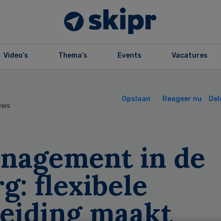
Video’s
Thema’s
Events
Vacatures
Opslaan
Reageer nu
Del
uws
nagement in de
g: flexibele
leiding maakt