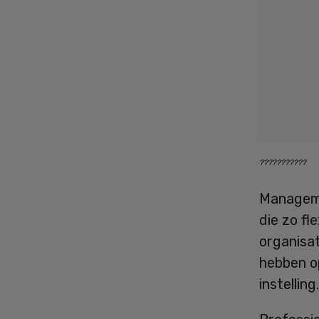
???????????
Manageme
die zo fl
organisat
hebben o
instelling.