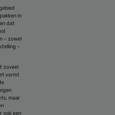
 gebied
 pakken in
nen dat
ol
n – zowel
telling –
it zoveel
Het vormt
de
eigen
ets, maar
en
r ook een