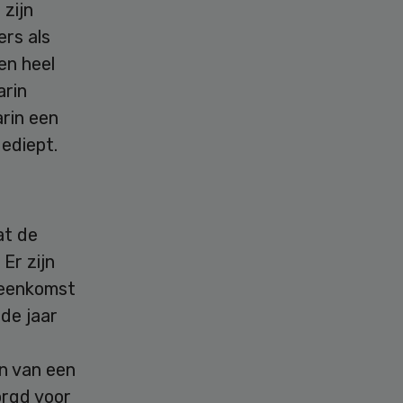
 zijn
ers als
en heel
arin
arin een
ediept.
at de
Er zijn
jeenkomst
de jaar
en van een
orgd voor