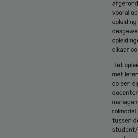
afgeronde
vooral op
opleiding
desgewen
opleiding
elkaar co
Het ople
met lere
op een e
docenten
managemen
rolmodel 
tussen d
student/