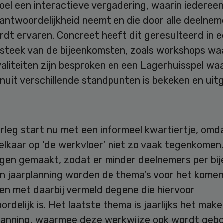
oel een interactieve vergadering, waarin iedereen
antwoordelijkheid neemt en die door alle deelnem
rdt ervaren. Concreet heeft dit geresulteerd in e
nsteek van de bijeenkomsten, zoals workshops wa
aliteiten zijn besproken en een Lagerhuisspel wa
uit verschillende standpunten is bekeken en uitg
rleg start nu met een informeel kwartiertje, omd
 elkaar op ‘de werkvloer’ niet zo vaak tegenkomen. 
ingen gemaakt, zodat er minder deelnemers per bi
een jaarplanning worden de thema’s voor het komen
n met daarbij vermeld degene die hiervoor
rdelijk is. Het laatste thema is jaarlijks het mak
lanning, waarmee deze werkwijze ook wordt geb