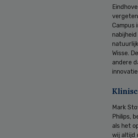
Eindhoven
vergeten 
Campus i
nabijheid
natuurlij
Wisse. D
andere d
innovati
Klinisc
Mark Sto
Philips,
als het 
wij altijd