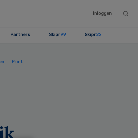
Searc
Inloggen
this
websit
Partners
Skipr
99
Skipr
22
Primary
Sidebar
en
Print
jk