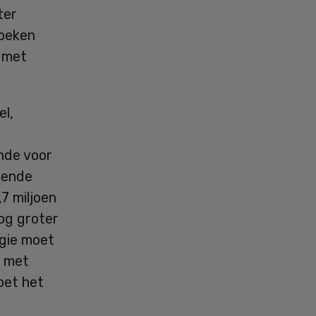
ter
zoeken
 met
el,
ende voor
mende
7 miljoen
og groter
ogie moet
n met
oet het