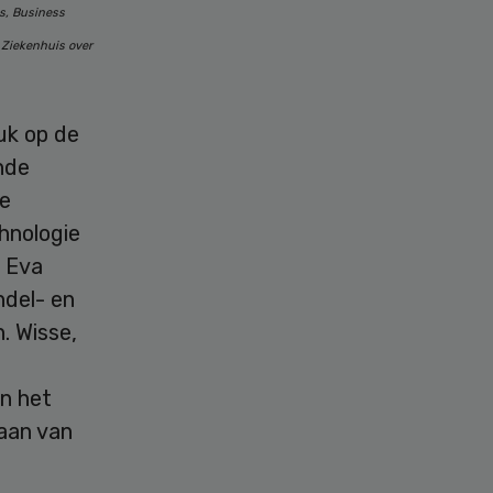
s, Business
 Ziekenhuis over
uk op de
nde
de
hnologie
n Eva
ndel- en
. Wisse,
in het
taan van