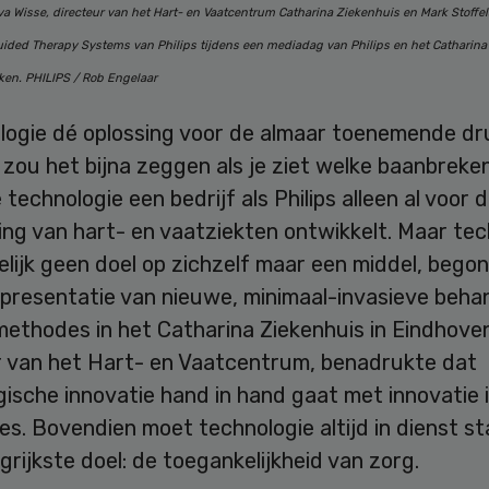
 Wisse, directeur van het Hart- en Vaatcentrum Catharina Ziekenhuis en Mark Stoffel
ided Therapy Systems van Philips tijdens een mediadag van Philips en het Catharina
eken. PHILIPS / Rob Engelaar
ologie dé oplossing voor de almaar toenemende dr
zou het bijna zeggen als je ziet welke baanbreke
technologie een bedrijf als Philips alleen al voor 
ng van hart- en vaatziekten ontwikkelt. Maar tec
delijk geen doel op zichzelf maar een middel, bego
 presentatie van nieuwe, minimaal-invasieve beha
ethodes in het Catharina Ziekenhuis in Eindhoven
r van het Hart- en Vaatcentrum, benadrukte dat
ische innovatie hand in hand gaat met innovatie 
s. Bovendien moet technologie altijd in dienst s
grijkste doel: de toegankelijkheid van zorg.