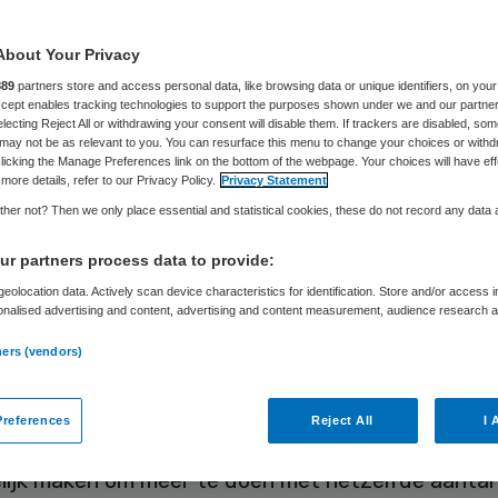
t Image Guided
About Your Privacy
erapy
889
partners store and access personal data, like browsing data or unique identifiers, on your
Accept enables tracking technologies to support the purposes shown under we and our partne
electing Reject All or withdrawing your consent will disable them. If trackers are disabled, so
may not be as relevant to you. You can resurface this menu to change your choices or withd
licking the Manage Preferences link on the bottom of the webpage. Your choices will have eff
more details, refer to our Privacy Policy.
Privacy Statement
Philips
2 juni 2025
,
07:05
620 keer gelezen
her not? Then we only place essential and statistical cookies, these do not record any data
r partners process data to provide:
klep vervangen met een katheter
eolocation data. Actively scan device characteristics for identification. Store and/or access 
onalised advertising and content, advertising and content measurement, audience research 
.
he technologie die Philips ontwikkelt voor de di
ners (vendors)
ng van hart- en vaatziekten wordt steeds verfijn
a Ziekenhuis in Eindhoven presenteerde onlangs e
references
Reject All
I 
t van minimaal-invasieve procedures. ‘Technologi
lijk maken om meer te doen met hetzelfde aantal