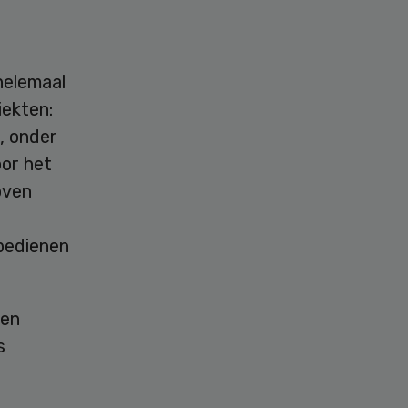
helemaal
iekten:
e, onder
oor het
oven
bedienen
 en
s