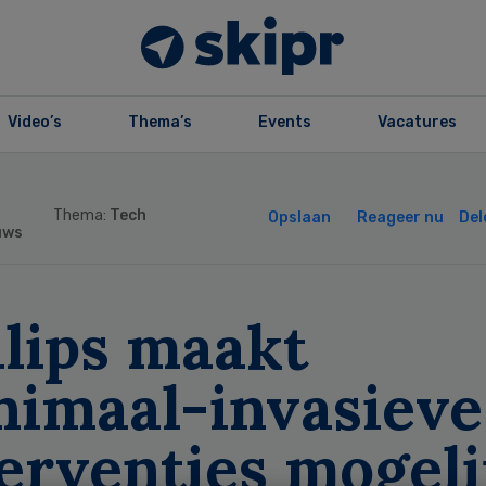
Video’s
Thema’s
Events
Vacatures
Thema:
Tech
Opslaan
Reageer nu
Del
uws
ilips maakt
nimaal-invasieve
erventies mogeli