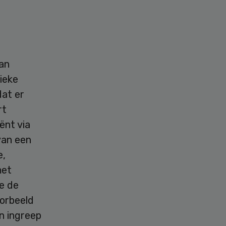
an
ieke
dat er
rt
ënt via
van een
e,
met
e de
oorbeeld
n ingreep