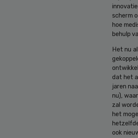
innovatie
scherm o
hoe medi
behulp va
Het nu a
gekoppeld
ontwikkel
dat het 
jaren naa
nu), waar
zal worde
het moge
hetzelfde
ook nieu