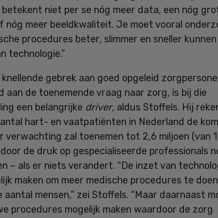
 betekent niet per se nóg meer data, een nóg gro
f nóg meer beeldkwaliteit. Je moet vooral onder
sche procedures beter, slimmer en sneller kunnen
n technologie.”
l knellende gebrek aan goed opgeleid zorgpersone
 aan de toenemende vraag naar zorg, is bij die
ing een belangrijke
driver
, aldus Stoffels. Hij rek
aantal hart- en vaatpatiënten in Nederland de ko
r verwachting zal toenemen tot 2,6 miljoen (van 1,
door de druk op gespecialiseerde professionals n
n – als er niets verandert. “De inzet van technol
lijk maken om meer medische procedures te doe
 aantal mensen,” zei Stoffels. “Maar daarnaast m
we procedures mogelijk maken waardoor de zorg