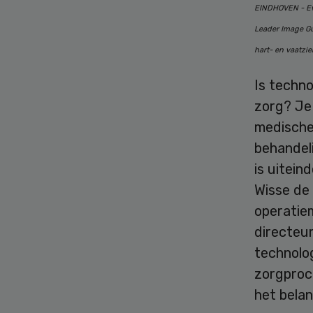
EINDHOVEN - Eva
Leader Image Gu
hart- en vaatzi
Is techn
zorg? Je 
medische 
behandeli
is uitein
Wisse de
operatiem
directeu
technolog
zorgproce
het belan