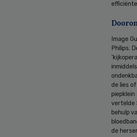
efficiënt
Dooron
Image Gu
Philips. 
‘kijkoper
inmiddel
ondenkbaa
de lies o
piepklein
vertelde 
behulp v
bloedban
de hersen