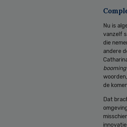
Comple
Nu is alg
vanzelf s
die nemen
andere do
Catharina
boomin
woorden,
de komen
Dat brac
omgeving 
misschien
innovatie