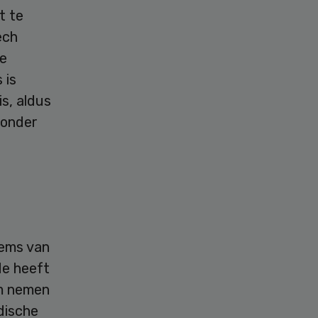
t te
ech
De
 is
s, aldus
 onder
tems van
de heeft
om nemen
edische