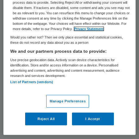
process data to provide. Selecting Reject All or withdrawing your consent will
3 april 2017
,
10:48
disable them. If trackers are disabled, some content and ads you see may not
11 keer gelezen
be as relevant to you. You can resurface this menu to change your choices or
withdraw consent at any time by clicking the Manage Preferences link on the
bottom of the webpage. Your choices will have effect within our Website. For
De oplossing zit in vele (f)actoren, maar wat
more details, refer to our Privacy Policy.
Privacy Statement
Would you rather not? Then we only place essential and statistical cookies,
kan het ziekenhuis doen? fluent geeft in
these do not record any data about you as a person
haar nieuwste whitepaper suggesties voor
We and our partners process data to provide:
een oplossingsrichting.
Use precise geolocation data. Actively scan device characteristics for
identification. Store and/or access information on a device. Personalised
advertising and content, advertising and content measurement, audience
Deze whitepaper is niet meer te downloaden
research and services development.
List of Partners (vendors)
Reageer op dit artikel
Primary
Manage Preferences
Sidebar
Reject All
I Accept