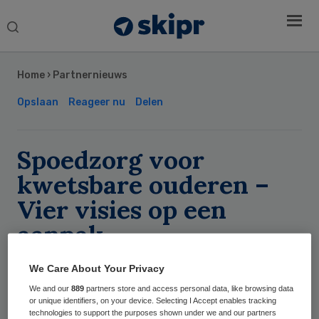
Search
this
Secondary
website
Sidebar
Home
›
Partnernieuws
Opslaan
Reageer nu
Delen
Spoedzorg voor
kwetsbare ouderen –
Vier visies op een
aanpak
We Care About Your Privacy
Skipr Redactie
We and our
889
partners store and access personal data, like browsing data
or unique identifiers, on your device. Selecting I Accept enables tracking
technologies to support the purposes shown under we and our partners