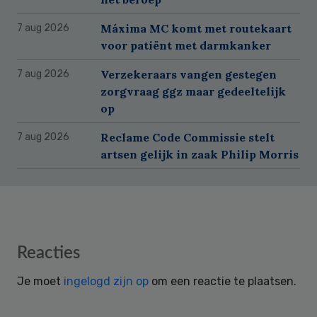
Máxima MC komt met routekaart
7 aug 2026
voor patiënt met darmkanker
Verzekeraars vangen gestegen
7 aug 2026
zorgvraag ggz maar gedeeltelijk
op
Reclame Code Commissie stelt
7 aug 2026
artsen gelijk in zaak Philip Morris
Reader
Reacties
Interactions
Je moet
ingelogd zijn op
om een reactie te plaatsen.