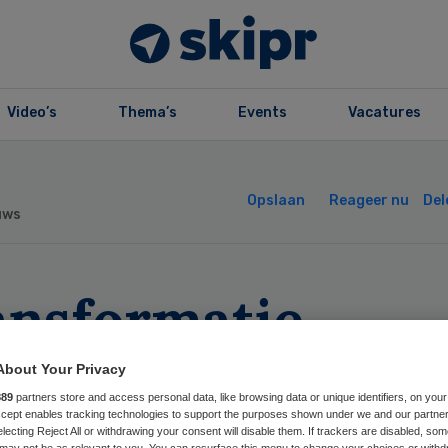
Video’s
Thema’s
Events
Vacatures
Opslaan
Reageer nu
Del
uws
ansformatie
keting in de zor
About Your Privacy
889
partners store and access personal data, like browsing data or unique identifiers, on your
novatie nog
Accept enables tracking technologies to support the purposes shown under we and our partne
electing Reject All or withdrawing your consent will disable them. If trackers are disabled, so