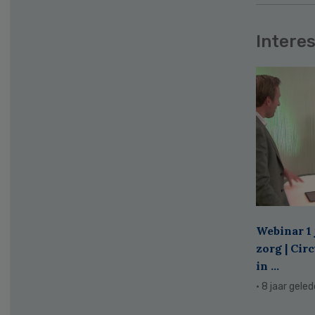
Interes
Webinar 1 
zorg | Cir
in ...
· 8 jaar gele