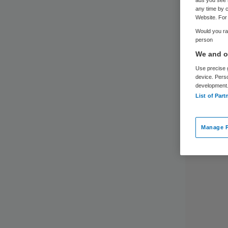
ads you see 
on
any time by c
Website. For 
Would you rat
kin
person
We and ou
Use precise g
device. Pers
development
List of Part
Manage P