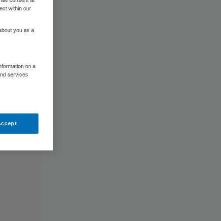
raw consent at
ect within our
 about you as a
information on a
and services
Accept