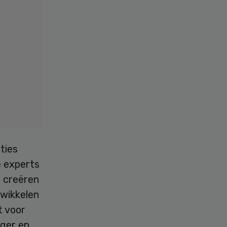
ties
e experts
n creëren
twikkelen
t voor
jger en