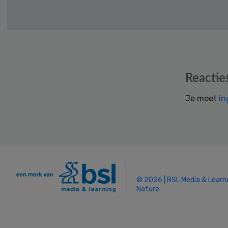
Reader
Reactie
Interactions
Je moet
in
© 2026 | BSL Media & Learn
Nature