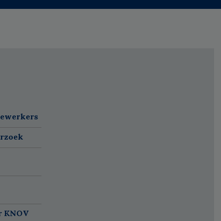
dewerkers
erzoek
ar KNOV