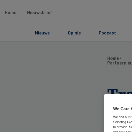
Home
Nieuwsbrief
Nieuws
Opinie
Podcast
Home
›
Partnernie
Tr
mar
We Care 
We and our
In
Selecting I 
to provide. S