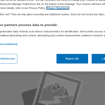
may not be as relevant to you. You can resurface this menu to change your choices or withd
dergeschoven
licking the Manage Preferences link on the bottom of the webpage. Your choices will have eff
more details, refer to our Privacy Policy.
Privacy Statement
her not? Then we only place essential and statistical cookies, these do not record any data
dje
r partners process data to provide:
eolocation data. Actively scan device characteristics for identification. Store and/or access 
onalised advertising and content, advertising and content measurement, audience research 
.
Skipr Redactie
27 oktober 2017
,
08:26
37 keer gelezen
ners (vendors)
references
Reject All
I 