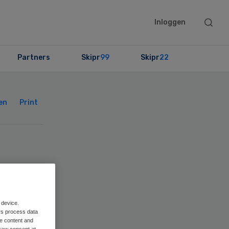
Searc
Inloggen
this
websit
Partners
Skipr
99
Skipr
22
Primary
Sidebar
en
Print
g –
 device.
rs process data
me content and