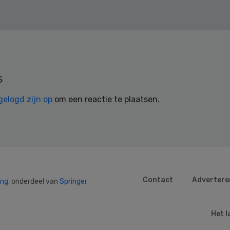
s
gelogd zijn op
om een reactie te plaatsen.
Contact
Advertere
ing
, onderdeel van
Springer
Het l