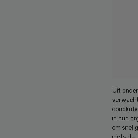
Uit onder
verwacht 
concluder
in hun o
om snel g
niets dat