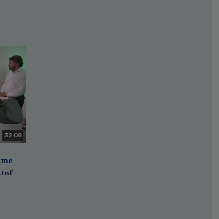
32:08
zame
stof