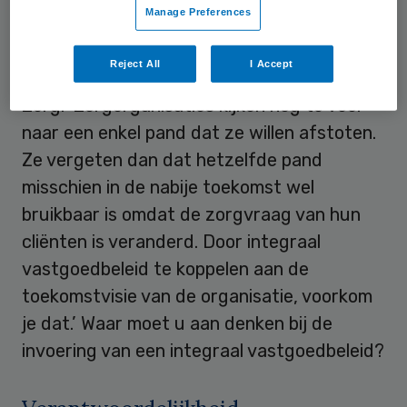
Manage Preferences
Koppelen
Reject All
I Accept
Frank van der Lee, BDO Branchegroep
Zorg: ‘Zorgorganisaties kijken nog te veel
naar een enkel pand dat ze willen afstoten.
Ze vergeten dan dat hetzelfde pand
misschien in de nabije toekomst wel
bruikbaar is omdat de zorgvraag van hun
cliënten is veranderd. Door integraal
vastgoedbeleid te koppelen aan de
toekomstvisie van de organisatie, voorkom
je dat.’ Waar moet u aan denken bij de
invoering van een integraal vastgoedbeleid?