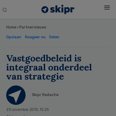
Search
this
Secondary
website
Sidebar
Home
›
Partnernieuws
Opslaan
Reageer nu
Delen
Vastgoedbeleid is
integraal onderdeel
van strategie
Skipr Redactie
23 november 2015
,
15:25