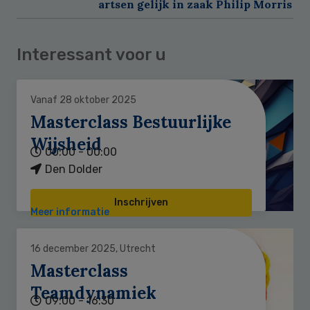
artsen gelijk in zaak Philip Morris
Interessant voor u
Vanaf 28 oktober 2025
Masterclass Bestuurlijke
Wijsheid
00:00 - 00:00
Den Dolder
Inschrijven
Meer informatie
16 december 2025, Utrecht
Masterclass
Teamdynamiek
09:00 - 16:30