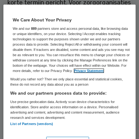
korte termijn gericht. Voor zorgorganisaties
die toekomstbestendig willen zijn is dat wel
nodig.
We Care About Your Privacy
We and our
889
partners store and access personal data, like browsing data
or unique identifiers, on your device. Selecting I Accept enables tracking
Vastgoed vormt een belangrijke pijler voor
technologies to support the purposes shown under we and our partners
de realisatie van de strategie van een
process data to provide. Selecting Reject All or withdrawing your consent will
disable them. If trackers are disabled, some content and ads you see may not
zorginstelling. Een goede analyse van het
be as relevant to you. You can resurface this menu to change your choices or
withdraw consent at any time by clicking the Manage Preferences link on the
vastgoed als basis van toekomstgericht
bottom of the webpage. Your choices will have effect within our Website. For
more details, refer to our Privacy Policy.
Privacy Statement
portefeuillebeleid zal bijdragen aan het
Would you rather not? Then we only place essential and statistical cookies,
verbeteren van het rendement van uw
these do not record any data about you as a person
organisatie. Bovendien is het hebben van
We and our partners process data to provide:
een integraal vastgoedbeleid, naast een
Use precise geolocation data. Actively scan device characteristics for
identification. Store and/or access information on a device. Personalised
goede business case, voor banken een
advertising and content, advertising and content measurement, audience
research and services development.
belangrijke voorwaarde om uw vastgoed te
List of Partners (vendors)
willen financieren.