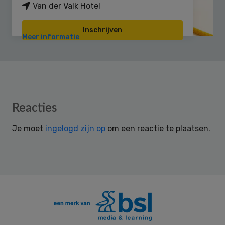
Van der Valk Hotel
Inschrijven
Meer informatie
Reader
Reacties
Interactions
Je moet
ingelogd zijn op
om een reactie te plaatsen.