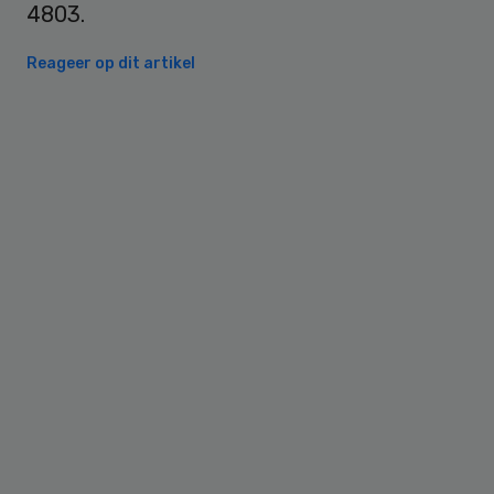
4803.
Reageer op dit artikel
Primary
Sidebar