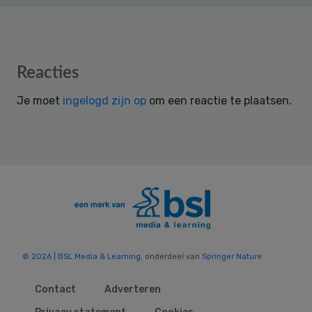
Reader
Reacties
Interactions
Je moet
ingelogd zijn op
om een reactie te plaatsen.
© 2026 | BSL Media & Learning
, onderdeel van
Springer Nature
Contact
Adverteren