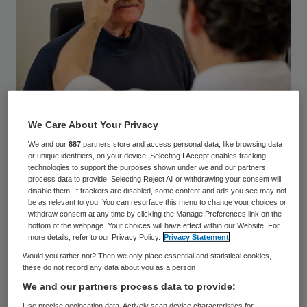
We Care About Your Privacy
Van insectenbeet tot
We and our
887
partners store and access personal data, like browsing data
hersenvliesontsteking
or unique identifiers, on your device. Selecting I Accept enables tracking
technologies to support the purposes shown under we and our partners
process data to provide. Selecting Reject All or withdrawing your consent will
disable them. If trackers are disabled, some content and ads you see may not
De zaal zat bomvol – en dat zegt iets.
be as relevant to you. You can resurface this menu to change your choices or
Berkhout, tevens Medisch Directeur Ogen
withdraw consent at any time by clicking the Manage Preferences link on the
bottom of the webpage. Your choices will have effect within our Website. For
bij Bergman Clinics, nam huisartsen mee
more details, refer to our Privacy Policy.
Privacy Statement
langs de meest voorkomende
Would you rather not? Then we only place essential and statistical cookies,
these do not record any data about you as a person
oogaandoeningen: van de relatief
We and our partners process data to provide:
onschuldige insectenbeet tot cellulitis
Use precise geolocation data. Actively scan device characteristics for