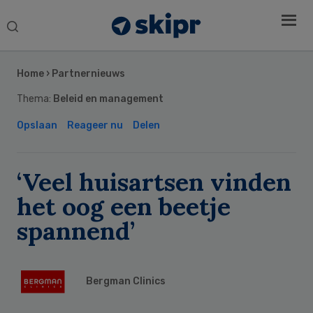
Search
this
Secondary
website
Sidebar
Home
›
Partnernieuws
Thema:
Beleid en management
Opslaan
Reageer nu
Delen
‘Veel huisartsen vinden
het oog een beetje
spannend’
Bergman Clinics