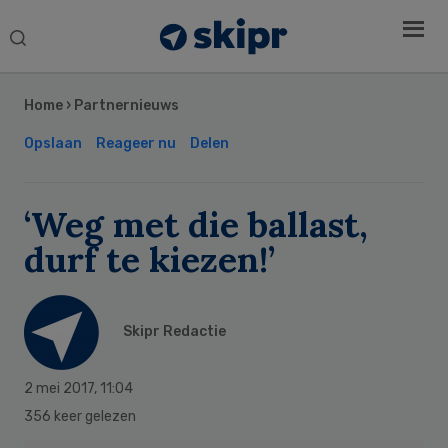
Search
this
Secondary
website
Sidebar
Home
›
Partnernieuws
Opslaan
Reageer nu
Delen
‘Weg met die ballast,
durf te kiezen!’
Skipr Redactie
2 mei 2017
,
11:04
356 keer gelezen