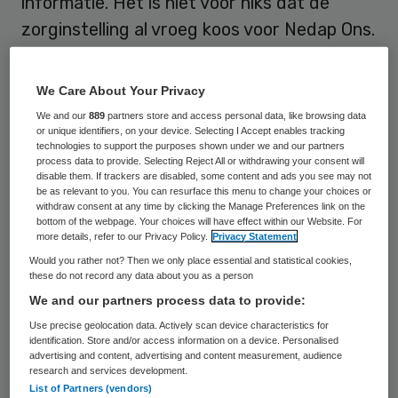
informatie. Het is niet voor niks dat de
zorginstelling al vroeg koos voor Nedap Ons.
Sensire is al meer dan zestig jaar actief in
We Care About Your Privacy
de Achterhoek op het gebied van
We and our
889
partners store and access personal data, like browsing data
gezondheid, zorg en welzijn. Het biedt
or unique identifiers, on your device. Selecting I Accept enables tracking
technologies to support the purposes shown under we and our partners
thuiszorg, wonen met zorg, wijkzorg,
process data to provide. Selecting Reject All or withdrawing your consent will
maatschappelijk werk, thuisbegeleiding,
disable them. If trackers are disabled, some content and ads you see may not
be as relevant to you. You can resurface this menu to change your choices or
jeugdgezondheidszorg en zorg op afstand.
withdraw consent at any time by clicking the Manage Preferences link on the
bottom of the webpage. Your choices will have effect within our Website. For
Dat doen ze op de Achterhoekse no-
more details, refer to our Privacy Policy.
Privacy Statement
nonsens manier. Dat geldt ook voor de
Would you rather not? Then we only place essential and statistical cookies,
these do not record any data about you as a person
bedrijfsvoering, zo vertelt directeur
We and our partners process data to provide:
servicebedrijf Marieke Bokkinga. “De zorg
Use precise geolocation data. Actively scan device characteristics for
die je levert moet goed zijn, maar ook
identification. Store and/or access information on a device. Personalised
advertising and content, advertising and content measurement, audience
betaald worden. Het primaire proces staat
research and services development.
bij ons voorop. Tegelijkertijd moet je tent
List of Partners (vendors)