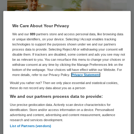
We Care About Your Privacy
We and our
889
partners store and access personal data, like browsing data
or unique identifiers, on your device. Selecting I Accept enables tracking
technologies to support the purposes shown under we and our partners
process data to provide. Selecting Reject All or withdrawing your consent will
disable them. If trackers are disabled, some content and ads you see may not
be as relevant to you. You can resurface this menu to change your choices or
Tot tien jaar geleden was de aandacht voor
withdraw consent at any time by clicking the Manage Preferences link on the
bottom of the webpage. Your choices will have effect within our Website. For
gastvrijheid bij Isala verdeeld over
more details, refer to our Privacy Policy.
Privacy Statement
afdelingen, zoals in veel ziekenhuizen het
Would you rather not? Then we only place essential and statistical cookies,
these do not record any data about you as a person
geval is. In 2013 koos Isala voor een
We and our partners process data to provide:
integrale aanpak en stelde in 2015 Johan
Use precise geolocation data. Actively scan device characteristics for
Jonker aan als gastvrijheidsmanager. Zijn
identification. Store and/or access information on a device. Personalised
advertising and content, advertising and content measurement, audience
missie? Breng gastvrijheid in het dna van
research and services development.
Isala.
List of Partners (vendors)