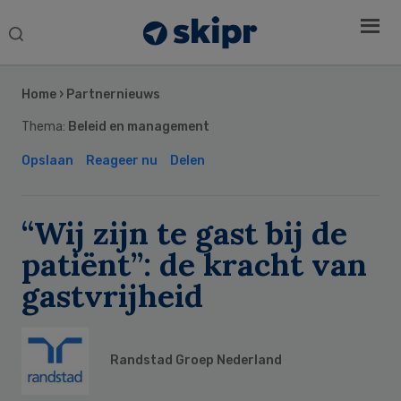
Search
this
Secondary
website
Sidebar
Home
›
Partnernieuws
Thema:
Beleid en management
Opslaan
Reageer nu
Delen
“Wij zijn te gast bij de
patiënt”: de kracht van
gastvrijheid
Randstad Groep Nederland