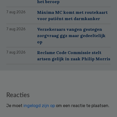
het beroep
Máxima MC komt met routekaart
7 aug 2026
voor patiënt met darmkanker
Verzekeraars vangen gestegen
7 aug 2026
zorgvraag ggz maar gedeeltelijk
op
Reclame Code Commissie stelt
7 aug 2026
artsen gelijk in zaak Philip Morris
Reader
Reacties
Interactions
Je moet
ingelogd zijn op
om een reactie te plaatsen.