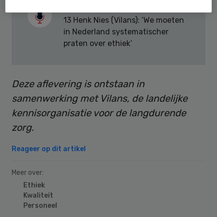
Beluister de podcast
13 Henk Nies (Vilans): ‘We moeten
in Nederland systematischer
praten over ethiek’
Deze aflevering is ontstaan in
samenwerking met Vilans, de landelijke
kennisorganisatie voor de langdurende
zorg.
Reageer op dit artikel
Meer over:
Ethiek
Kwaliteit
Personeel