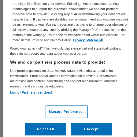
or unique identifiers, on your device. Selecting I Accept enables tracking
technologies to support the purposes shown under we and our partners
Skipr Redactie
process data to provide. Selecting Reject All or withdrawing your consent will
disable them. If trackers are disabled, some content and ads you see may not
be as relevant to you. You can resurface this menu to change your choices or
withdraw consent at any time by clicking the Manage Preferences link on the
Vilans bracht in kaart welke maatregelen
bottom of the webpage. Your choices will have effect within our Website. For
more details, refer to our Privacy Policy.
Privacy Statement
verschillende landen troffen ter bestrijding
Would you rather not? Then we only place essential and statistical cookies,
van het coronavirus. In de onderzochte
these do not record any data about you as a person
landen zijn grote verschillen in de mate
We and our partners process data to provide:
waarin de ouderenzorg is getroffen door
Use precise geolocation data. Actively scan device characteristics for
identification. Store and/or access information on a device. Personalised
het virus. Wat kan Nederland leren? Wat kan
advertising and content, advertising and content measurement, audience
research and services development.
beter?
List of Partners (vendors)
Redacteur Philip van de Poel spreekt
met
Henk Nies
, directeur strategie en
Manage Preferences
ontwikkeling bij Vilans.
Reject All
I Accept