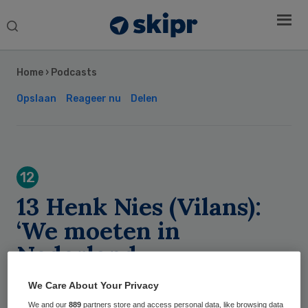
Search
this
Secondary
website
Sidebar
Home
›
Podcasts
Opslaan
Reageer nu
Delen
12
13 Henk Nies (Vilans):
‘We moeten in
Nederland
systematischer praten
We Care About Your Privacy
over ethiek’
We and our
889
partners store and access personal data, like browsing data