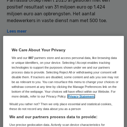
Parnassia Groep heeft 2025 afgesloten met een
positief resultaat van 31 miljoen euro op 1.424
miljoen euro aan opbrengsten. Het aantal
medewerkers in vaste dienst nam met 500 toe.
Lees meer
Acht verdachten aangehouden in groot
We Care About Your Privacy
witwasonderzoek
We and our
887
partners store and access personal data, like browsing data
or unique identifiers, on your device. Selecting I Accept enables tracking
technologies to support the purposes shown under we and our partners
process data to provide. Selecting Reject All or withdrawing your consent will
disable them. If trackers are disabled, some content and ads you see may not
be as relevant to you. You can resurface this menu to change your choices or
Dinsdag
28 juli 2026
withdraw consent at any time by clicking the Manage Preferences link on the
bottom of the webpage. Your choices will have effect within our Website. For
more details, refer to our Privacy Policy.
Privacy Statement
GGzE stopt met geliefde paardentherapie
Would you rather not? Then we only place essential and statistical cookies,
vanwege personeelstekort
these do not record any data about you as a person
We and our partners process data to provide:
Use precise geolocation data. Actively scan device characteristics for