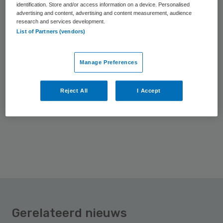
identification. Store and/or access information on a device. Personalised
advertising and content, advertising and content measurement, audience
Vrijdag
17 juli 2026
research and services development.
List of Partners (vendors)
Rechter: Zilveren Kruis betaalde genoeg voor
Manage Preferences
niet-gecontracteerde zorg
Reject All
I Accept
Volgende
Gerelateerd nieuws