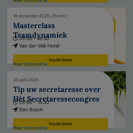
Meer informatie
16 december 2025, Utrecht
Masterclass
Teamdynamiek
09:00 - 16:30
Van der Valk Hotel
Inschrijven
Meer informatie
23 april 2026
Tip uw secretaresse over
Hét Secretaressecongres
09:00 - 16:30
Den Bosch
Inschrijven
Meer informatie