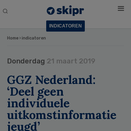
Search
this
website
INDICATOREN
Home
› indicatoren
Donderdag
21 maart 2019
GGZ Nederland:
‘Deel geen
individuele
uitkomstinformatie
jeugd’