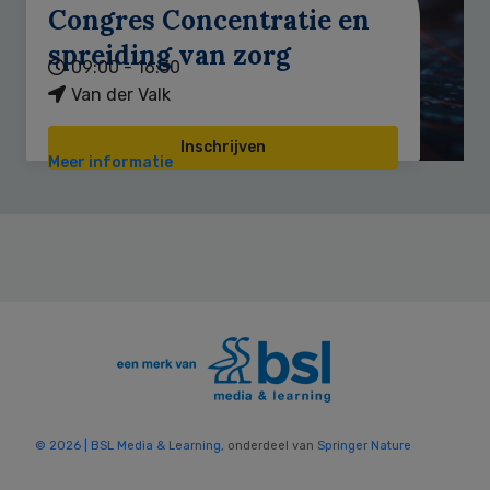
Congres Concentratie en
spreiding van zorg
09:00 - 16:30
Van der Valk
Inschrijven
Meer informatie
© 2026 | BSL Media & Learning
, onderdeel van
Springer Nature