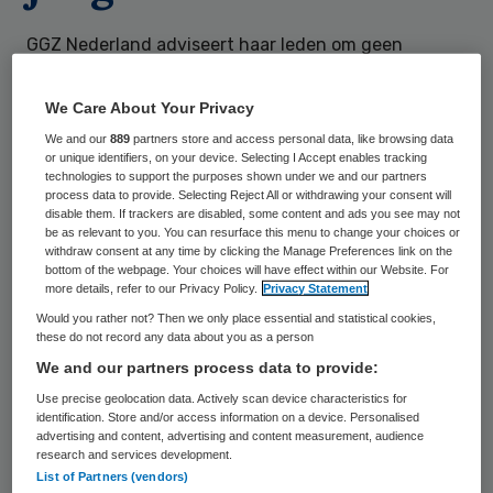
GGZ Nederland adviseert haar leden om geen
contracten aan te gaan met gemeenten voor het
leveren van uitkomstinformatie jeugd-ggz uit de
We Care About Your Privacy
individuele behandeling op persoonsniveau. De
We and our
889
partners store and access personal data, like browsing data
koepelorganisatie wil met de gemeenten kijken of er
or unique identifiers, on your device. Selecting I Accept enables tracking
andere afspraken kunnen worden gemaakt over
technologies to support the purposes shown under we and our partners
process data to provide. Selecting Reject All or withdrawing your consent will
inzage in de uitkomstindicatoren.
disable them. If trackers are disabled, some content and ads you see may not
be as relevant to you. You can resurface this menu to change your choices or
Lees meer
withdraw consent at any time by clicking the Manage Preferences link on the
bottom of the webpage. Your choices will have effect within our Website. For
more details, refer to our Privacy Policy.
Privacy Statement
Would you rather not? Then we only place essential and statistical cookies,
these do not record any data about you as a person
We and our partners process data to provide:
Vrijdag
5 oktober 2018
Use precise geolocation data. Actively scan device characteristics for
identification. Store and/or access information on a device. Personalised
advertising and content, advertising and content measurement, audience
Start landelijke datababase uitkomsten
research and services development.
revalidatiezorg
List of Partners (vendors)