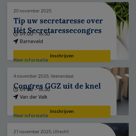
20 november 2025
Tip uw secretaresse over
Hét Secretaressecongres
09:00 - 16:30
Barneveld
Inschrijven
Meer informatie
4 november 2025, Veenendaal
Congres GGZ uit de knel
09:00 - 16:30
Van der Valk
Inschrijven
Meer informatie
27 november 2025, Utrecht