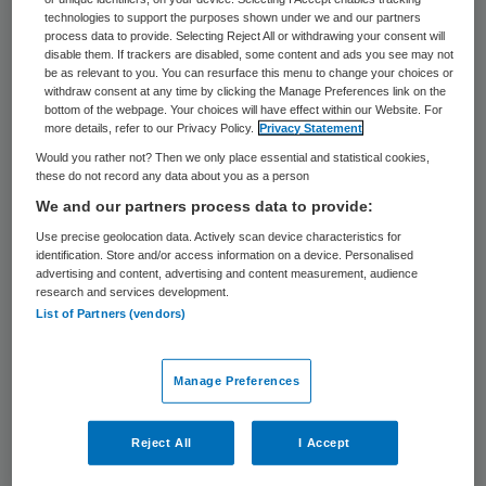
technologies to support the purposes shown under we and our partners
rechter verbiedt Menzis de wettelijke regeling
process data to provide. Selecting Reject All or withdrawing your consent will
toe te passen zolang deze nog niet verder is
disable them. If trackers are disabled, some content and ads you see may not
be as relevant to you. You can resurface this menu to change your choices or
uitgebreid naar de langdurige zorg.
withdraw consent at any time by clicking the Manage Preferences link on the
bottom of the webpage. Your choices will have effect within our Website. For
Lees verder
more details, refer to our Privacy Policy.
Privacy Statement
Would you rather not? Then we only place essential and statistical cookies,
Zorgplicht stopt niet bij de aanschaf:
24 jul
these do not record any data about you as a person
We and our partners process data to provide:
AED-beheer hoort op de
Use precise geolocation data. Actively scan device characteristics for
identification. Store and/or access information on a device. Personalised
bestuurstafel
PARTNER
advertising and content, advertising and content measurement, audience
research and services development.
Zorggeld terughalen na fraude
15 jul
List of Partners (vendors)
ingewikkeld, minister zet in op meer
Manage Preferences
controles
Nieuwe afspraken moeten
15 jul
Reject All
I Accept
medicijntekort beter opvangen