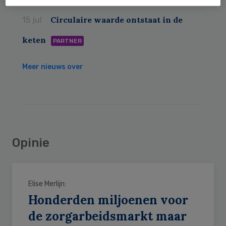
Circulaire waarde ontstaat in de
15 jul
keten
PARTNER
Meer nieuws over
Opinie
Elise Merlijn:
Honderden miljoenen voor
de zorgarbeidsmarkt maar