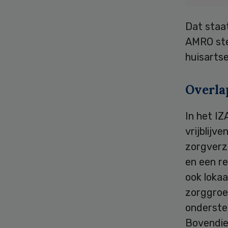
Dat staat
AMRO stel
huisarts
Overla
In het IZ
vrijblij
zorgverze
en een r
ook lokaa
zorggroe
onderste
Bovendie