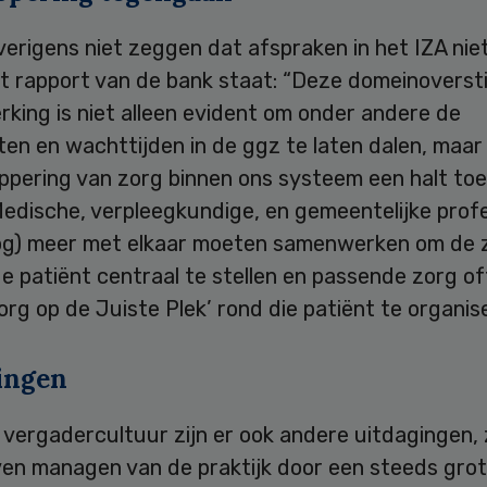
verigens niet zeggen dat afspraken in het IZA nie
het rapport van de bank staat: “Deze domeinoverst
king is niet alleen evident om onder andere de
ten en wachttijden in de ggz te laten dalen, maa
ppering van zorg binnen ons systeem een halt toe
Medische, verpleegkundige, en gemeentelijke prof
nog) meer met elkaar moeten samenwerken om de 
e patiënt centraal te stellen en passende zorg o
org op de Juiste Plek’ rond die patiënt te organis
ingen
vergadercultuur zijn er ook andere uitdagingen, 
jven managen van de praktijk door een steeds gro