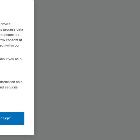
 device.
rs process data
me content and
raw consent at
ect within our
ezen
 about you as a
tuur
information on a
and services
De
peren en
even in
Accept