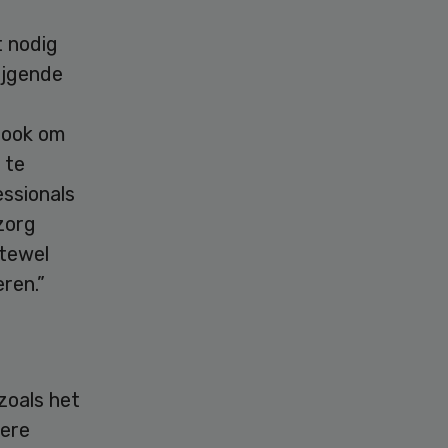
t nodig
ijgende
r ook om
 te
essionals
zorg
ftewel
eren.”
zoals het
tere