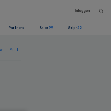
Searc
Inloggen
this
websit
Partners
Skipr
99
Skipr
22
Primary
Sidebar
en
Print