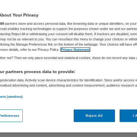
fficiënte
About Your Privacy
rgadercultuur
889
partners store and access personal data, like browsing data or unique identifiers, on your
Accept enables tracking technologies to support the purposes shown under we and our partne
electing Reject All or withdrawing your consent will disable them. If trackers are disabled, so
may not be as relevant to you. You can resurface this menu to change your choices or withd
licking the Manage Preferences link on the bottom of the webpage. Your choices will have eff
more details, refer to our Privacy Policy.
Privacy Statement
Suzanne Bremmers
22 februari 2023
,
00:01
7183 keer gel
her not? Then we only place essential and statistical cookies, these do not record any data
r partners process data to provide:
 waarschuwt voor een inefficiënte vergadercul
eolocation data. Actively scan device characteristics for identification. Store and/or access 
onalised advertising and content, advertising and content measurement, audience research 
sartsen. Dat kan ten koste gaan van de patiënt. 
.
ultuur ontstaat door alle lokale
ners (vendors)
kingsverbanden waarin de huisarts moet partici
e regionale samenwerkingen zoals die zijn omschr
references
Reject All
I 
raal Zorgakkoord (IZA).