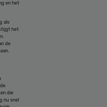
ng en het
g als
tijgt het
n.
an de
 aan.
n
 de
ten die
g nu snel
elijk