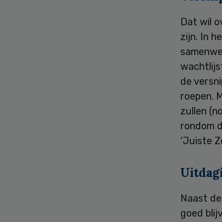
Dat wil o
zijn. In 
samenwer
wachtlijs
de versni
roepen. 
zullen (
rondom d
‘Juiste Z
Uitdag
Naast de 
goed bli