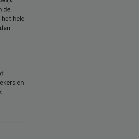
n de
 het hele
rden
at
oekers en
k