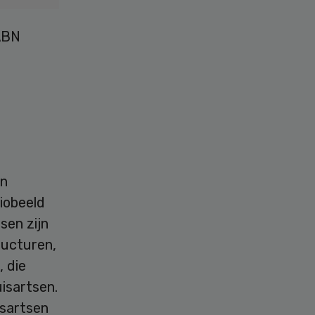
ABN
en
giobeeld
sen zijn
ructuren,
 die
isartsen.
isartsen