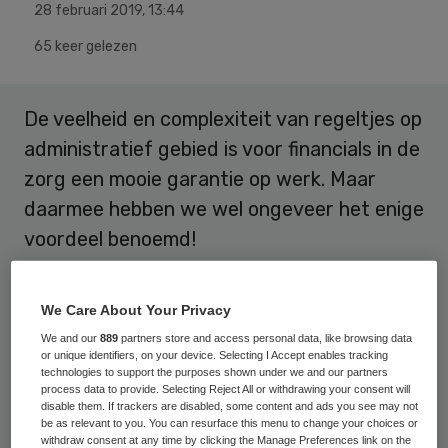
28 februari 2019
,
13:44
65 keer gelezen
De veelheid en complexiteit van regeltjes op
administratief gebied is voor financials in de
zorg een mooie garantie op werk. Maar
daarmee hebben we wel ongeveer het enige
voordeel benoemd!
Voor alle duidelijkheid; regels en
We Care About Your Privacy
bureaucratie hebben een belangrijke
We and our
889
partners store and access personal data, like browsing data
regulerende functie, zonder wordt het een
or unique identifiers, on your device. Selecting I Accept enables tracking
technologies to support the purposes shown under we and our partners
complete chaos. Maar een overkill aan
process data to provide. Selecting Reject All or withdrawing your consent will
regels werkt verlammend en maakt dat we
disable them. If trackers are disabled, some content and ads you see may not
be as relevant to you. You can resurface this menu to change your choices or
wegdrijven van de bedoeling (goede zorg
withdraw consent at any time by clicking the Manage Preferences link on the