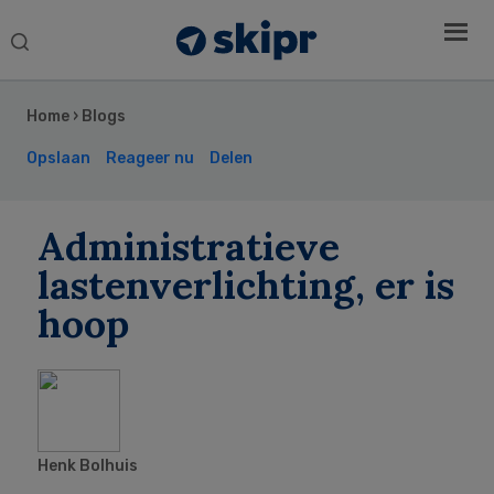
Search
this
Secondary
website
Sidebar
Home
›
Blogs
Opslaan
Reageer nu
Delen
Administratieve
lastenverlichting, er is
hoop
Henk Bolhuis