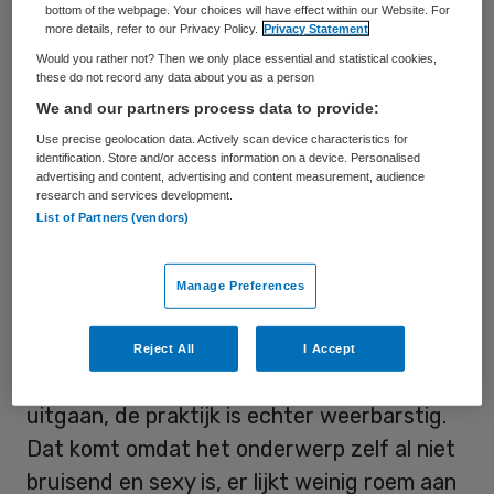
bottom of the webpage. Your choices will have effect within our Website. For
voor onze cliënten en patiënten), en dat kan
more details, refer to our Privacy Policy.
Privacy Statement
natuurlijk niet de bedoeling zijn.
Would you rather not? Then we only place essential and statistical cookies,
these do not record any data about you as a person
We and our partners process data to provide:
Mammoettanker
Use precise geolocation data. Actively scan device characteristics for
identification. Store and/or access information on a device. Personalised
advertising and content, advertising and content measurement, audience
Ondanks (al dan niet serieuze) goede
research and services development.
bedoelingen van alle betrokkenen
List of Partners (vendors)
(zorgkantoren en verzekeraars, VWS, NZa
maar ook de zorginstellingen zelf) lukt het
Manage Preferences
nog maar moeilijk om deze mammoettanker
van koers te laten veranderen. Laten we
Reject All
I Accept
van de goede bedoelingen van een ieder
uitgaan, de praktijk is echter weerbarstig.
Dat komt omdat het onderwerp zelf al niet
bruisend en sexy is, er lijkt weinig roem aan