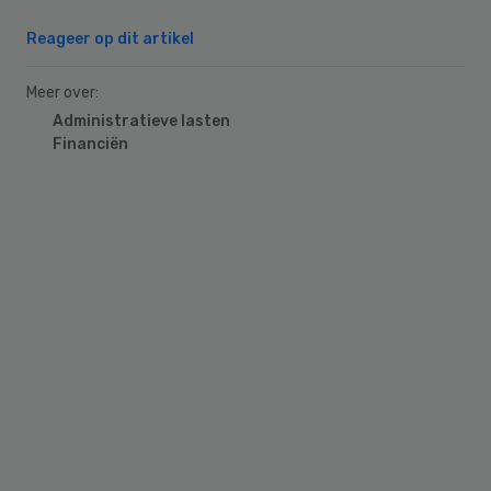
Reageer op dit artikel
Meer over:
Administratieve lasten
Financiën
Primary
Sidebar