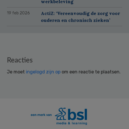
werkbeleving
ActiZ: ‘Vereenvoudig de zorg voor
19 feb 2026
ouderen en chronisch zieken’
Reader
Reacties
Interactions
Je moet
ingelogd zijn op
om een reactie te plaatsen.