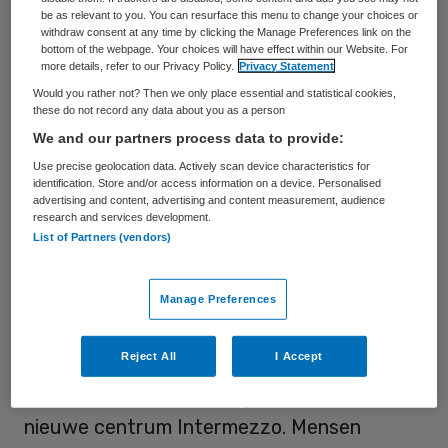
be as relevant to you. You can resurface this menu to change your choices or
Hofstaete, waar ouderen met specifieke
withdraw consent at any time by clicking the Manage Preferences link on the
zorgvragen permanent wonen.
bottom of the webpage. Your choices will have effect within our Website. For
more details, refer to our Privacy Policy.
Privacy Statement
Would you rather not? Then we only place essential and statistical cookies,
“Je moet er zien weg te blijven, maar moet
these do not record any data about you as a person
je erheen, dan zit je goed”, dat zeiden de
We and our partners process data to provide:
mensen in deze omgeving over verpleeghuis
Use precise geolocation data. Actively scan device characteristics for
identification. Store and/or access information on a device. Personalised
Gelders Hof. Enerzijds een compliment,
advertising and content, advertising and content measurement, audience
anderzijds typerend voor de angst voor
research and services development.
List of Partners (vendors)
verpleeghuizen; een plek waar je nooit meer
vandaan komt.
Manage Preferences
Associaties
Reject All
I Accept
Hoe anders is de werkelijkheid van ons
nieuwe centrum Intermezzo. Mensen