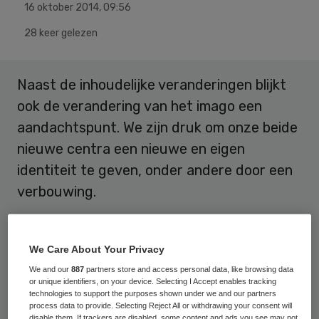
16 oktober 2014
,
09:56
28 keer gelezen
Naast de inhoudelijke veranderingen blijkt
ook de verandering van het imago een
aandachtspunt. We zijn druk om onze beide
nieuwe centra een nieuwe en eigen
identiteit te geven, onder andere door een
verbouwing.
Anticiperend op de veranderingen in de
ouderenzorg hebben wij ons verpleeghuis
We Care About Your Privacy
Gelders Hof omgevormd tot twee nieuwe
We and our
887
partners store and access personal data, like browsing data
or unique identifiers, on your device. Selecting I Accept enables tracking
locaties: Intermezzo, gericht op kortdurend
technologies to support the purposes shown under we and our partners
process data to provide. Selecting Reject All or withdrawing your consent will
verblijf, herstel en eerstelijnszorg en
disable them. If trackers are disabled, some content and ads you see may not