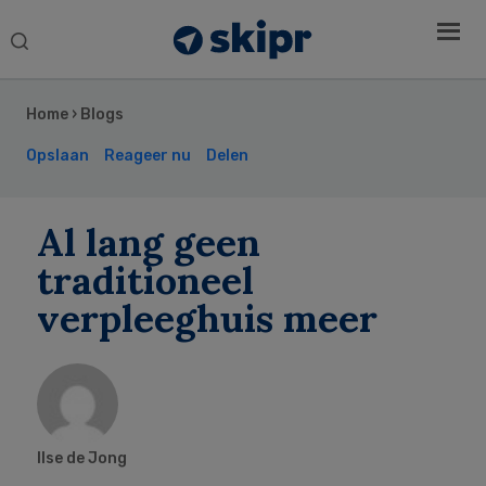
Search
this
Secondary
website
Sidebar
Home
›
Blogs
Opslaan
Reageer nu
Delen
Al lang geen
traditioneel
verpleeghuis meer
Ilse de Jong