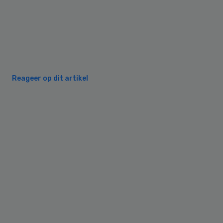
Reageer op dit artikel
Primary
Sidebar