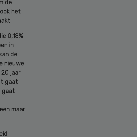
om de
 ook het
aakt.
die 0,18%
een in
 kan de
de nieuwe
 20 jaar
t gaat
t gaat
lleen maar
eid