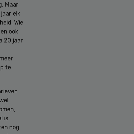
g. Maar
jaar elk
heid. Wie
gen ook
a 20 jaar
 meer
op te
arieven
wel
komen,
l is
ren nog