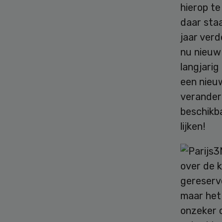
hierop t
daar sta
jaar verd
nu nieuw 
langjarig
een nieuw
verandere
beschikba
lijken!
over de k
gereserve
maar het 
onzeker 