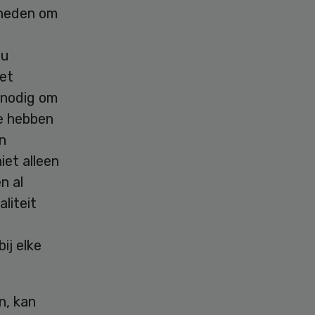
kheden om
ou
het
 nodig om
te hebben
n
et alleen
n al
liteit
j elke
n, kan