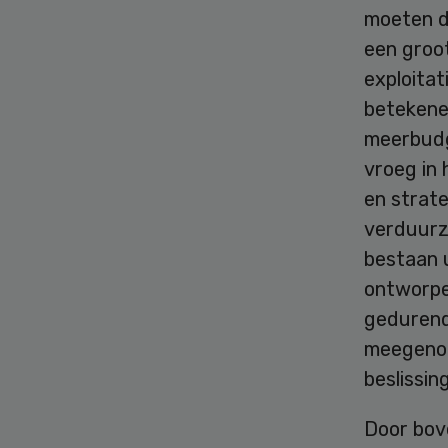
moeten do
een groot
exploita
betekene
meerbudge
vroeg in 
en strate
verduurz
bestaan 
ontworpen
gedurend
meegenom
beslissing
Door bov