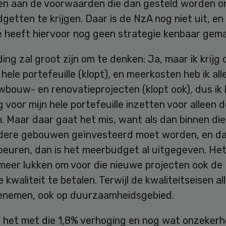
oen aan de voorwaarden die dan gesteld worden 
getten te krijgen. Daar is de NzA nog niet uit, en
ie heeft hiervoor nog geen strategie kenbaar gem
ding zal groot zijn om te denken: Ja, maar ik krijg 
 hele portefeuille (klopt), en meerkosten heb ik all
wbouw- en renovatieprojecten (klopt ook), dus ik
 voor mijn hele portefeuille inzetten voor alleen 
. Maar daar gaat het mis, want als dan binnen die
ndere gebouwen geïnvesteerd moet worden, en da
beuren, dan is het meerbudget al uitgegeven. He
 meer lukken om voor die nieuwe projecten ook de
kwaliteit te betalen. Terwijl de kwaliteitseisen a
oenemen, ook op duurzaamheidsgebied.
n het met die 1,8% verhoging en nog wat onzekerh