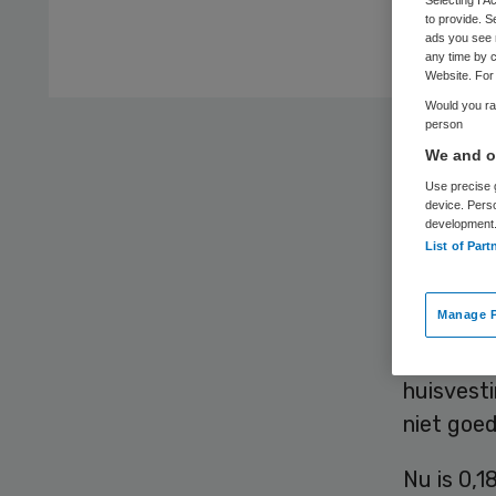
to provide. S
ads you see 
any time by c
Website. For 
Would you rat
person
Het nieuw
We and ou
getreden
Use precise g
huisvesti
device. Pers
development
List of Part
De zogen
zorgtari
Manage P
marktont
compensa
huisvest
niet goe
Nu is 0,1