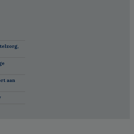
telzorg,
ge
ort aan
w