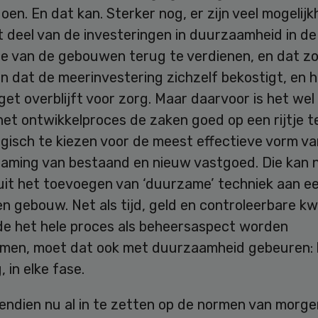
en. En dat kan. Sterker nog, er zijn veel mogelij
 deel van de investeringen in duurzaamheid in de
tie van de gebouwen terug te verdienen, en dat z
n dat de meerinvestering zichzelf bekostigt, en 
t overblijft voor zorg. Maar daarvoor is het wel
het ontwikkelproces de zaken goed op een rijtje 
gisch te kiezen voor de meest effectieve vorm va
aming van bestaand en nieuw vastgoed. Die kan ni
uit het toevoegen van ‘duurzame’ techniek aan ee
 gebouw. Net als tijd, geld en controleerbare kwa
e het hele proces als beheersaspect worden
en, moet dat ook met duurzaamheid gebeuren: bi
, in elke fase.
endien nu al in te zetten op de normen van morge