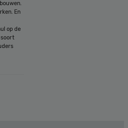
 bouwen.
rken. En
ul op de
 soort
uders