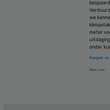
bespaard
Verduurz
we kenne
klimaatak
meter vo
uitdagin
onder ku
Reageer op d
Meer over:
Secondary
Sidebar