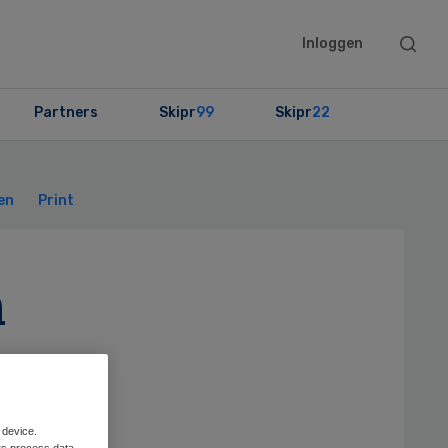
Searc
Inloggen
this
websit
Partners
Skipr
99
Skipr
22
Primary
Sidebar
en
Print
n
 device.
rs process data