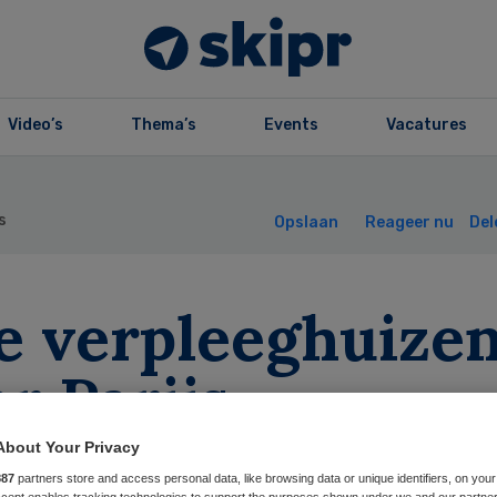
Video’s
Thema’s
Events
Vacatures
s
Opslaan
Reageer nu
Del
le verpleeghuize
r Parijs
About Your Privacy
887
partners store and access personal data, like browsing data or unique identifiers, on your
Accept enables tracking technologies to support the purposes shown under we and our partne