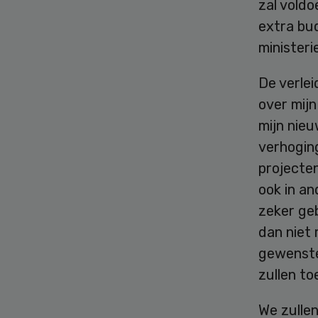
zal vold
extra bud
minister
De verlei
over mijn
mijn nieu
verhoging
projecten
ook in a
zeker ge
dan niet
gewenste 
zullen t
We zulle