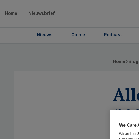
Home
Nieuwsbrief
Nieuws
Opinie
Podcast
Home
›
Blog
Al
naa
We Care 
We and our
Selecting I 