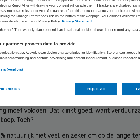
Peter Heijmen
10 januari 2019
,
14:31
57 keer gelezen
electing Reject All or withdrawing your consent will disable them. If trackers are disabled, so
may not be as relevant to you. You can resurface this menu to change your choices or withd
licking the Manage Preferences link on the bottom of the webpage. Your choices will have eff
more details, refer to our Privacy Policy.
Privacy Statement
her not? Then we only place essential and statistical cookies, these do not record any data
e jaar is begonnen en nieuwe regels zijn in werki
r partners process data to provide:
. Zo ook de verhoging van de vergoeding voor
eolocation data. Actively scan device characteristics for identification. Store and/or access 
ngslasten binnen de langdurige zorg.
onalised advertising and content, advertising and content measurement, audience research 
.
ners (vendors)
aamde NHC, die onderdeel is van de integrale
even, wordt verhoogd met 2,5% op basis van
references
Reject All
I 
wikkelingen, en daar bovenop nog met 0,18% als
tie voor strengere milieunormen waaraan nieuw
ing moet voldoen. Dat klinkt goed, want verduurz
dkoop. Toch?
8% natuurlijk niet veel, en zeker om op de lange te