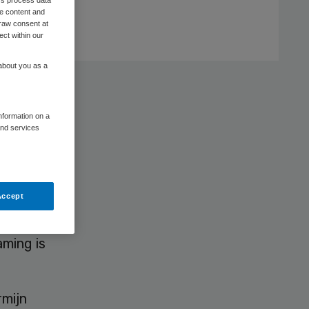
me content and
raw consent at
ect within our
 about you as a
ng
information on a
and services
Accept
e
aming is
rmijn