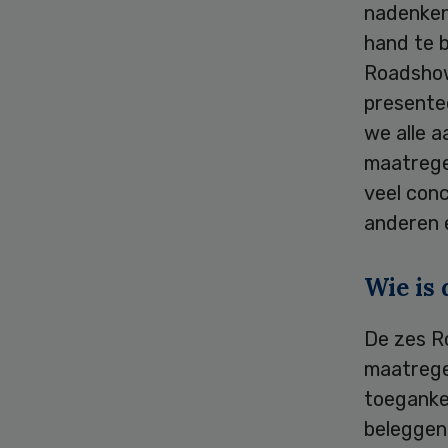
nadenken
hand te 
Roadshow
presente
we alle 
maatregel
veel conc
anderen 
Wie is 
De zes R
maatrege
toegankel
beleggen