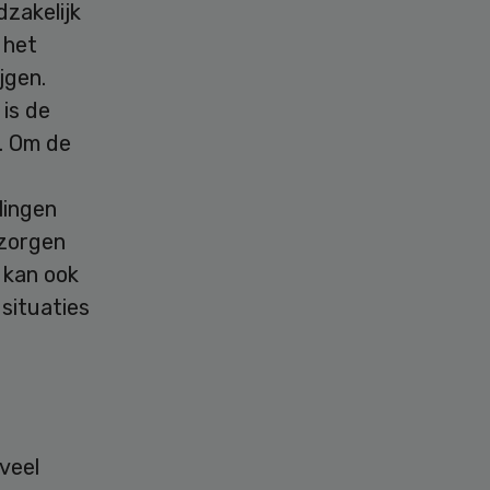
dzakelijk
 het
jgen.
 is de
t. Om de
lingen
 zorgen
 kan ook
 situaties
veel