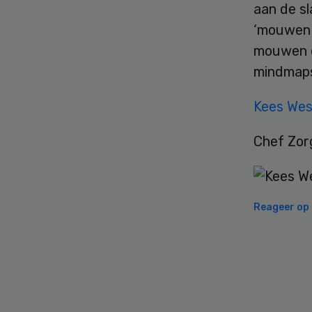
aan de sl
‘mouwen 
mouwen d
mindmaps
Kees Wes
Chef Zor
Reageer op d
Secondary
Sidebar