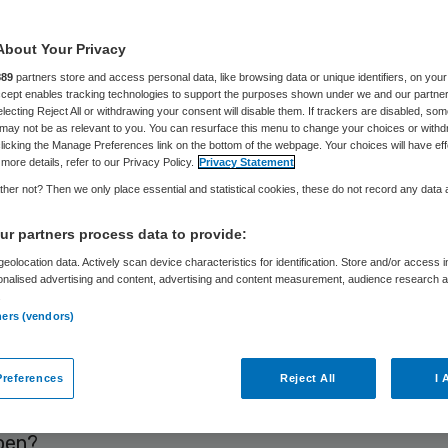
Kees Wessels
17 januari 2017
,
10:59
50 keer gelezen
About Your Privacy
889
partners store and access personal data, like browsing data or unique identifiers, on your
Accept enables tracking technologies to support the purposes shown under we and our partne
electing Reject All or withdrawing your consent will disable them. If trackers are disabled, so
rofessionals bij elkaar, geef ze een heldere vraag
may not be as relevant to you. You can resurface this menu to change your choices or withd
licking the Manage Preferences link on the bottom of the webpage. Your choices will have eff
n paar uur liggen er tientallen maatregelen om d
more details, refer to our Privacy Policy.
Privacy Statement
reventie in verpleeghuizen te verbeteren. Dat is 
her not? Then we only place essential and statistical cookies, these do not record any data
stuurlijke steun gaat het niet lukken. Dus bestu
r partners process data to provide:
leur te bekennen.
eolocation data. Actively scan device characteristics for identification. Store and/or access 
onalised advertising and content, advertising and content measurement, audience research 
er citeerde ik
op deze plek
verontrustende concl
.
ners (vendors)
ctie voor de Gezondheidszorg (IGZ) over gebrekki
reventie in verpleeghuizen. Kort gezegd kwam het
instellingen niet hun verantwoordelijkheid nemen 
references
Reject All
I 
urgentiebesef is. En dat al jaren. Tijd voor actie 
oen?