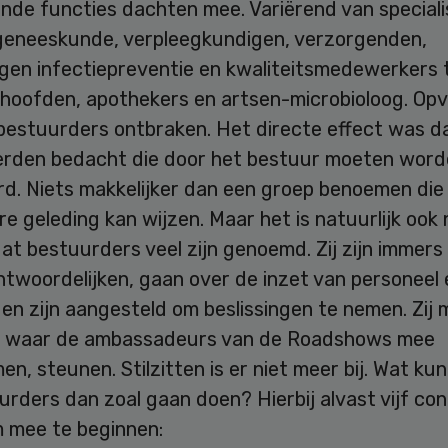
ende functies dachten mee. Variërend van special
eneeskunde, verpleegkundigen, verzorgenden,
gen infectiepreventie en kwaliteitsmedewerkers 
shoofden, apothekers en artsen-microbioloog. Opv
bestuurders ontbraken. Het directe effect was da
erden bedacht die door het bestuur moeten wor
d. Niets makkelijker dan een groep benoemen die 
e geleding kan wijzen. Maar het is natuurlijk ook 
t bestuurders veel zijn genoemd. Zij zijn immers
twoordelijken, gaan over de inzet van personeel 
en zijn aangesteld om beslissingen te nemen. Zij
s waar de ambassadeurs van de Roadshows mee
n, steunen. Stilzitten is er niet meer bij. Wat kunn
urders dan zoal gaan doen? Hierbij alvast vijf co
m mee te beginnen: