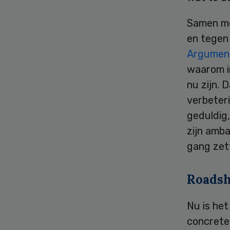
Samen me
en tegen
Argument
waarom i
nu zijn. 
verbeter
geduldig,
zijn amba
gang zet
Roadsh
Nu is het
concrete 