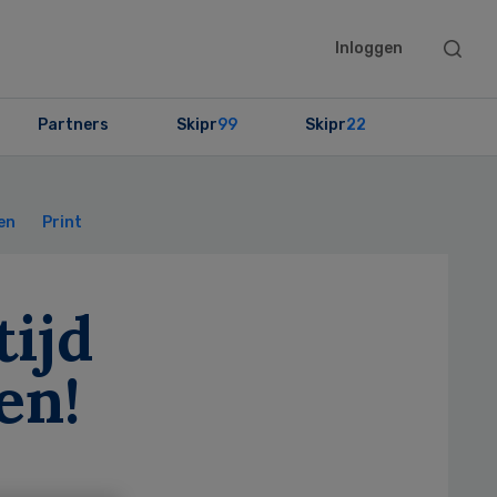
Searc
Inloggen
this
websit
Partners
Skipr
99
Skipr
22
Primary
Sidebar
en
Print
tijd
en!