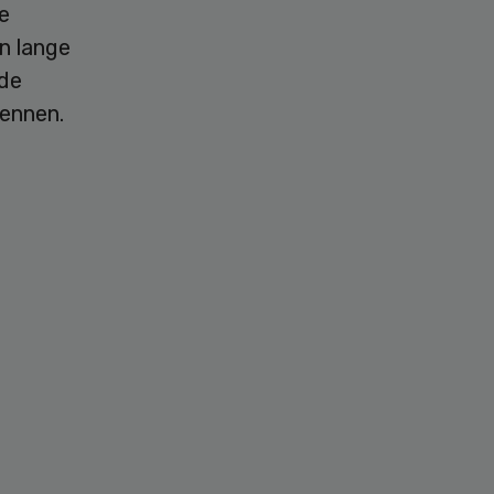
e
n lange
 de
kennen.