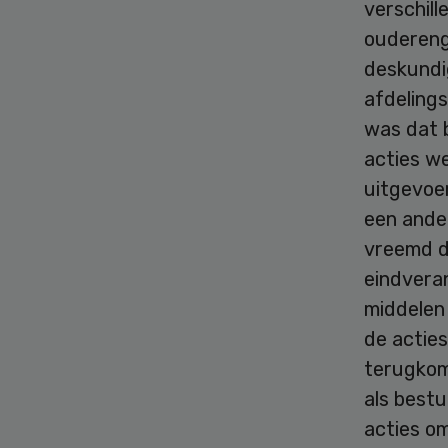
verschill
oudereng
deskundi
afdeling
was dat 
acties w
uitgevoer
een ander
vreemd da
eindveran
middelen 
de actie
terugkome
als bestu
acties o