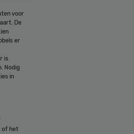
ten voor
aart. De
zien
bbels er
 is
n. Nodig
ies in
f
 of het