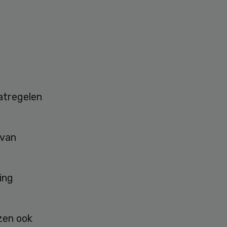
atregelen
 van
ing
zen ook