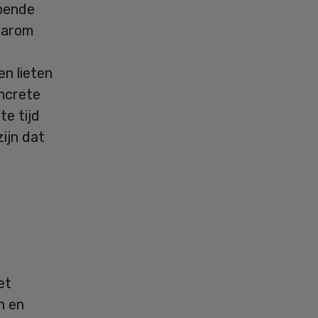
lpende
aarom
n lieten
ncrete
e tijd
ijn dat
et
n en