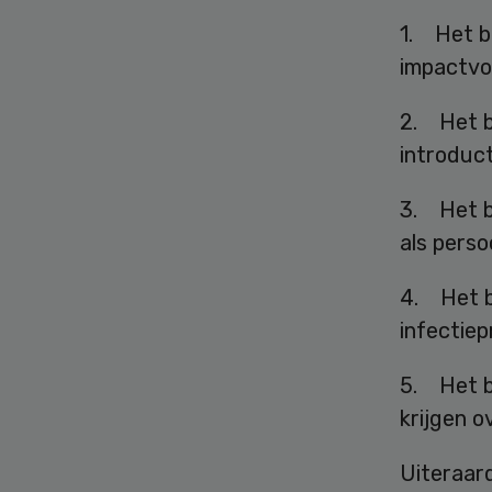
1. Het b
impactvo
2. Het b
introduc
3. Het b
als perso
4. Het b
infectiep
5. Het be
krijgen o
Uiteraar