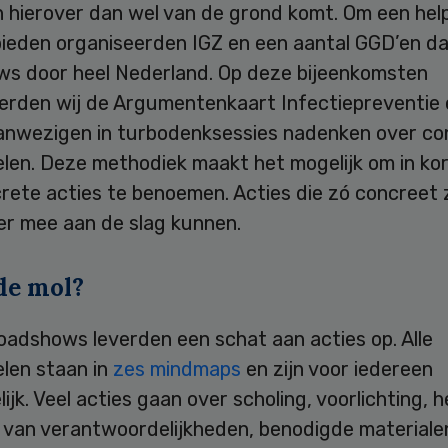
 hierover dan wel van de grond komt. Om een he
bieden organiseerden IGZ en een aantal GGD’en d
s door heel Nederland. Op deze bijeenkomsten
erden wij de Argumentenkaart Infectiepreventie e
aanwezigen in turbodenksessies nadenken over co
en. Deze methodiek maakt het mogelijk om in kort
rete acties te benoemen. Acties die zó concreet z
er mee aan de slag kunnen.
de mol?
oadshows leverden een schat aan acties op. Alle
len staan in
zes mindmaps
en zijn voor iedereen
ijk. Veel acties gaan over scholing, voorlichting, h
 van verantwoordelijkheden, benodigde materiale