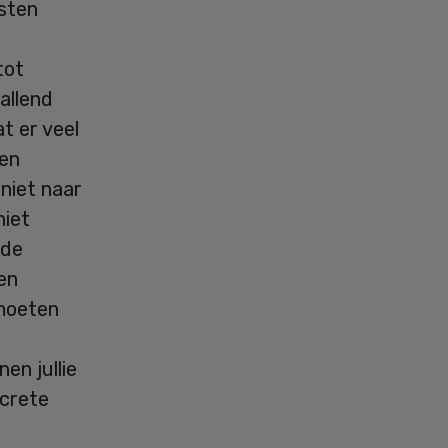
isten
tot
allend
t er veel
den
niet naar
niet
 de
en
 moeten
en jullie
ncrete