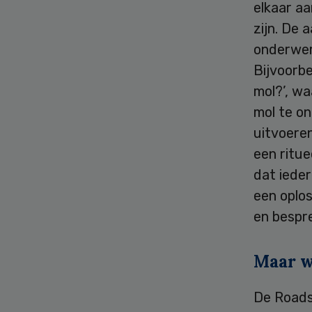
elkaar aa
zijn. De
onderwerp
Bijvoorbe
mol?’, wa
mol te o
uitvoeren
een ritue
dat ieder
een oplos
en bespre
Maar w
De Roads