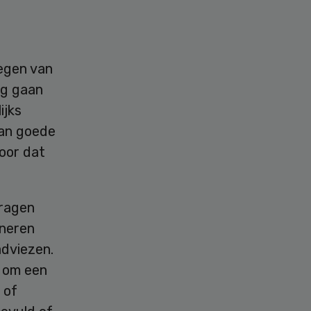
legen van
lag gaan
ijks
Aan goede
oor dat
vragen
ineren
adviezen.
t om een
 of