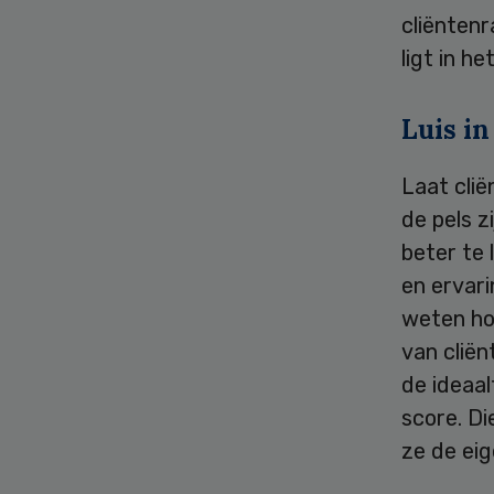
cliëntenr
ligt in h
Luis in
Laat cli
de pels z
beter te 
en ervari
weten hoe
van clië
de ideaa
score. Di
ze de eig