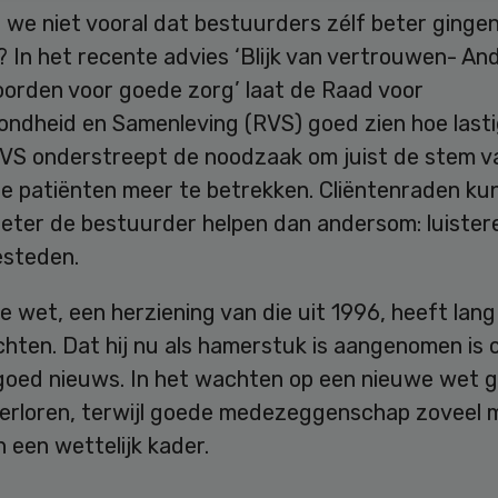
 we niet vooral dat bestuurders zélf beter ginge
? In het recente advies ‘Blijk van vertrouwen- An
orden voor goede zorg’ laat de Raad voor
ondheid en Samenleving (RVS) goed zien hoe lasti
 RVS onderstreept de noodzaak om juist de stem v
le patiënten meer te betrekken. Cliëntenraden ku
eter de bestuurder helpen dan andersom: luistere
esteden.
 wet, een herziening van die uit 1996, heeft lang
hten. Dat hij nu als hamerstuk is aangenomen is 
 goed nieuws. In het wachten op een nieuwe wet g
verloren, terwijl goede medezeggenschap zoveel 
 een wettelijk kader.