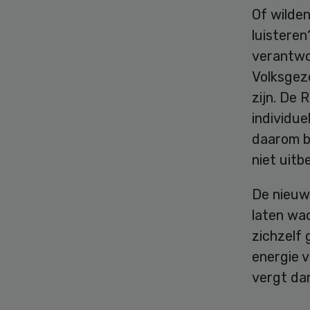
Of wilden
luisteren
verantwo
Volksgez
zijn. De
individue
daarom b
niet uitb
De nieuwe
laten wac
zichzelf
energie 
vergt dan