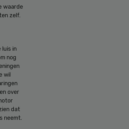
te waarde
ten zelf.
luis in
 om nog
meningen
e wil
aringen
ken over
motor
zien dat
us neemt.