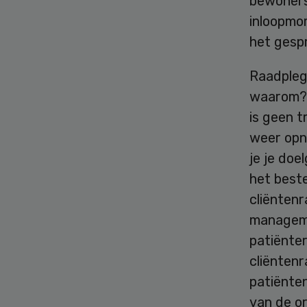
bewoners
inloopmo
het gespr
Raadplegi
waarom? G
is geen t
weer opn
je je doe
het best
cliënten
manageme
patiënter
cliënten
patiënten
van de or