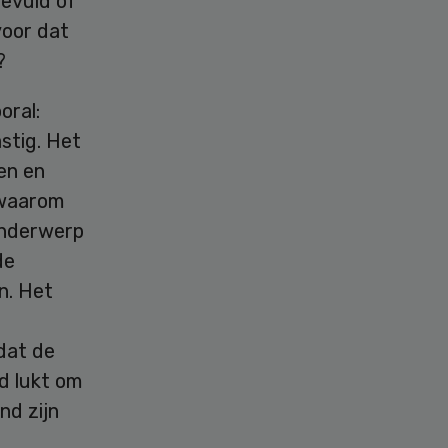
evuld of
voor dat
?
oral:
stig. Het
en en
 waarom
 onderwerp
de
n. Het
dat de
d lukt om
nd zijn