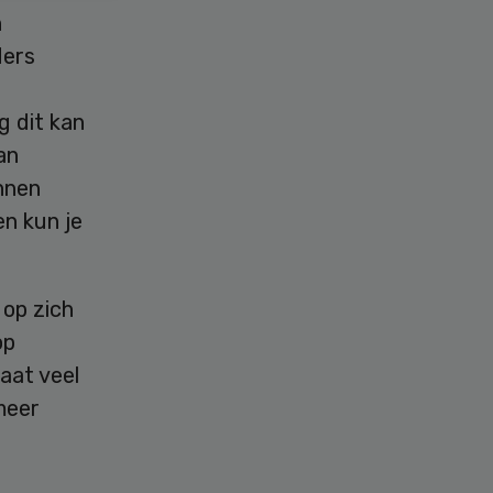
n
ders
g dit kan
an
nnen
n kun je
 op zich
op
aat veel
meer