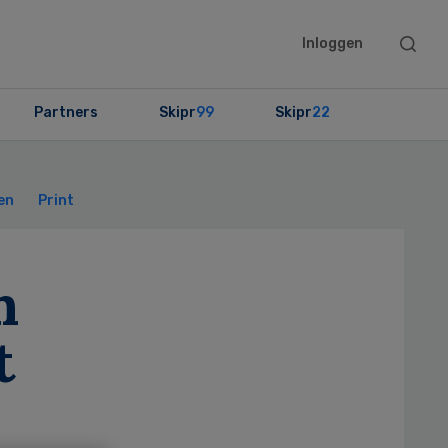
Searc
Inloggen
this
websit
Partners
Skipr
99
Skipr
22
Primary
Sidebar
en
Print
n
t