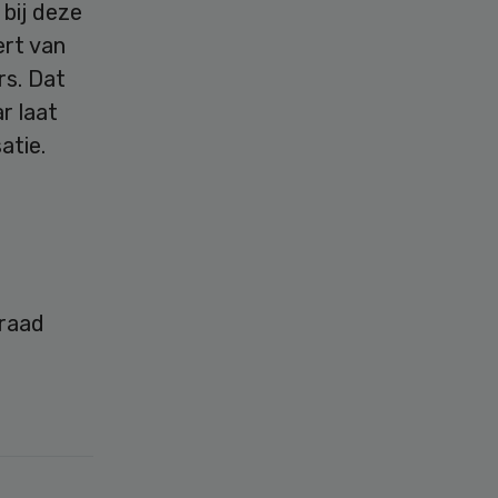
bij deze
rt van
rs. Dat
r laat
atie.
nraad