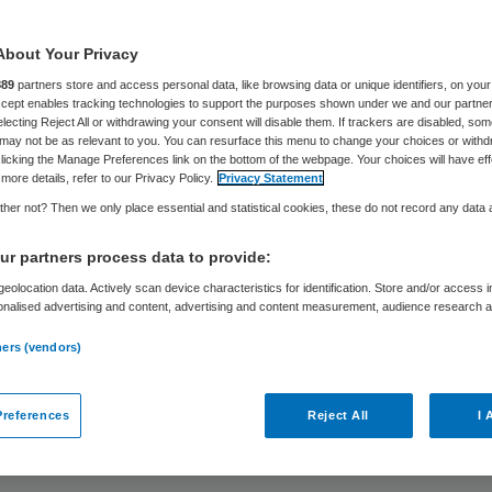
About Your Privacy
Manja Bomhoff
12 juni 2019
,
09:05
189 keer gelezen
889
partners store and access personal data, like browsing data or unique identifiers, on your
Accept enables tracking technologies to support the purposes shown under we and our partne
electing Reject All or withdrawing your consent will disable them. If trackers are disabled, so
may not be as relevant to you. You can resurface this menu to change your choices or withd
licking the Manage Preferences link on the bottom of the webpage. Your choices will have eff
more details, refer to our Privacy Policy.
Privacy Statement
preekt u het liefst over uw belevenissen in een 
her not? Then we only place essential and statistical cookies, these do not record any data
lling in de hoop dat de organisatie er wat aan he
r partners process data to provide:
 betrokken en goed geïnformeerde vrijwilligers? 
eolocation data. Actively scan device characteristics for identification. Store and/or access 
eek weten we zeker dat we in 2020 een nieuwe
onalised advertising and content, advertising and content measurement, audience research 
enschapswet (Wmcz) in de zorg krijgen. Volgens
.
ners (vendors)
ëntenraden de wensen en meningen van cliënten
seren. De zorginstelling moet hen hierbij helpen. I
references
Reject All
I 
or ogen had? Bespreekt u uw ervaringen het lief