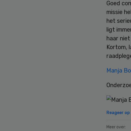
Goed con
missie h
het serie
ligt imme
haar nie
Kortom, l
raadpleg
Manja Bo
Onderzoek
Reageer op d
Meer over: