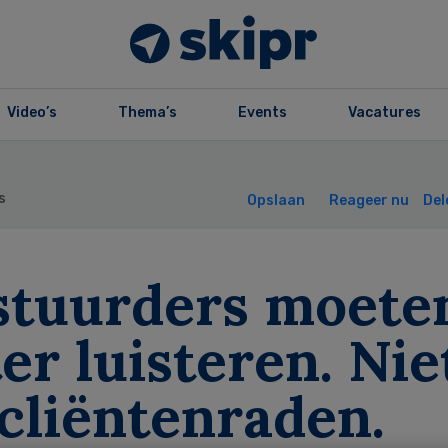
Video’s
Thema’s
Events
Vacatures
s
Opslaan
Reageer nu
Del
stuurders moete
er luisteren. Nie
cliëntenraden.