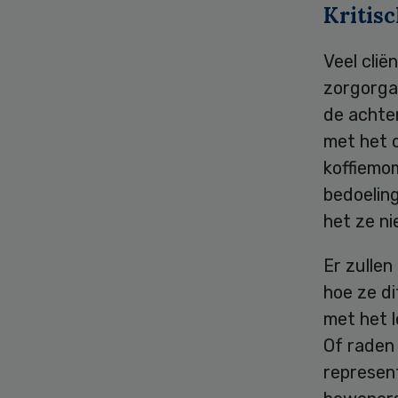
Kritis
Veel clië
zorgorgan
de achter
met het 
koffiemo
bedoelin
het ze ni
Er zullen
hoe ze di
met het l
Of raden 
represent