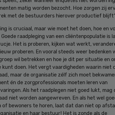
 speelt, zeker wanneer enquêtes niet worden ing
menten matig worden bezocht. Hoe zorgen zij er
ek met de bestuurders hierover productief blijft
ng is cruciaal, maar wie moet het doen, hoe en vo
oede raadpleging van een cliëntenpopulatie is la
rucje. Het is proberen, kijken wat werkt, verander
ieuw proberen. En vooral steeds weer bedenken
lgroep wil betrekken en hoe je dit per situatie en
e kunt doen. Het vergt vaardigheden waarin niet 
raad, maar de organisatie zélf zich moet bekwame
nt én de zorgprofessionals moeten leren van
varingen. Als het raadplegen niet goed lukt, mag 
raad niet worden aangewreven. En als het wel goe
 of bewoners te horen, laat dat dan niet op afsta
ganisatie en haar bestuur! Het is zonde als de