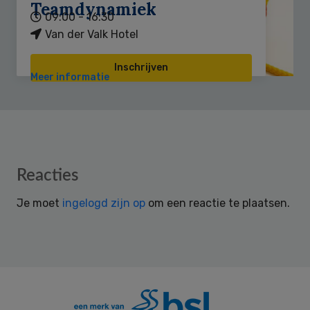
Teamdynamiek
09:00 - 16:30
Van der Valk Hotel
Inschrijven
Meer informatie
Reader
Reacties
Interactions
Je moet
ingelogd zijn op
om een reactie te plaatsen.