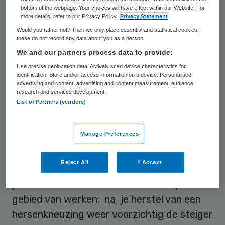
Creatief bezig zijn op een
bottom of the webpage. Your choices will have effect within our Website. For
dagbestedingslocatie is geen doel. Het
more details, refer to our Privacy Policy.
Privacy Statement
Would you rather not? Then we only place essential and statistical cookies,
overeind houden van deze activiteit is dus
these do not record any data about you as a person
geen missie. Creatieve activiteiten zijn
We and our partners process data to provide:
slechts middelen om resultaten te behalen.
Use precise geolocation data. Actively scan device characteristics for
identification. Store and/or access information on a device. Personalised
Resultaten boeken, dat is dus het doel.
advertising and content, advertising and content measurement, audience
Resultaten op het gebied van leven: met je
research and services development.
List of Partners (vendors)
beperkingen als gevolg van een
herseninfarct je rol als vader weer invullen.
Manage Preferences
Resultaten op het gebied van wonen: na
een succesvolle verwijdering van je
Reject All
I Accept
hersentumor weer zelf een groot deel van
je huishouden doen. En resultaten op het
gebied van werken: na je herstel van een
hersenkneuzing weer voorzichtig de steiger