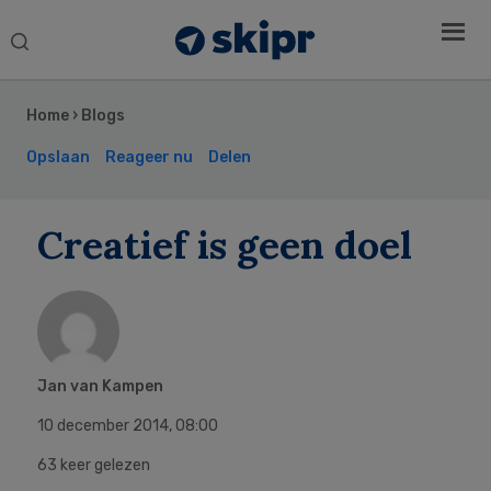
Search
this
Secondary
website
Sidebar
Home
›
Blogs
Opslaan
Reageer nu
Delen
Creatief is geen doel
Jan van Kampen
10 december 2014
,
08:00
63 keer gelezen