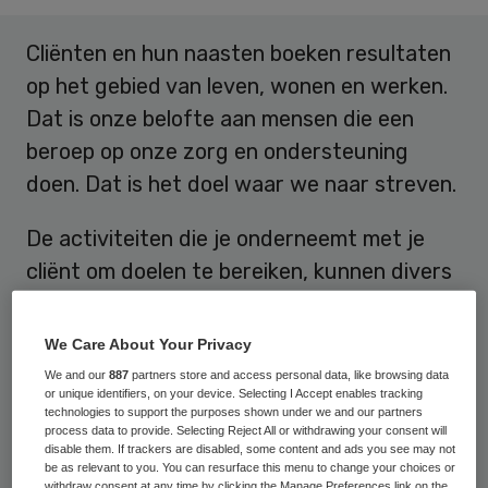
Cliënten en hun naasten boeken resultaten
op het gebied van leven, wonen en werken.
Dat is onze belofte aan mensen die een
beroep op onze zorg en ondersteuning
doen. Dat is het doel waar we naar streven.
De activiteiten die je onderneemt met je
cliënt om doelen te bereiken, kunnen divers
zijn en variëren. Misschien moeten sommige
activiteiten soms ook plaats maken voor
We Care About Your Privacy
nieuwere, die nóg doeltreffender zijn.
We and our
887
partners store and access personal data, like browsing data
or unique identifiers, on your device. Selecting I Accept enables tracking
technologies to support the purposes shown under we and our partners
Middelen
process data to provide. Selecting Reject All or withdrawing your consent will
disable them. If trackers are disabled, some content and ads you see may not
be as relevant to you. You can resurface this menu to change your choices or
withdraw consent at any time by clicking the Manage Preferences link on the