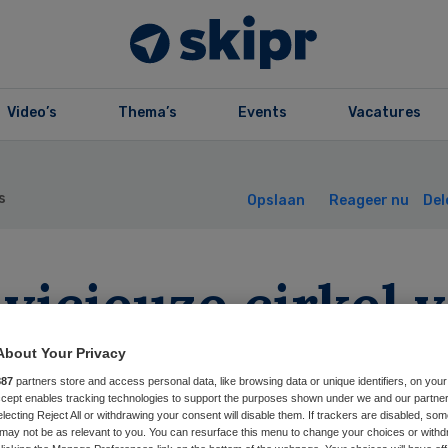
Video’s
Thema’s
Events
Vacatures
s
Opslaan
Reageer nu
Del
vicieuze cirkel 
 zorg
About Your Privacy
887
partners store and access personal data, like browsing data or unique identifiers, on your
Accept enables tracking technologies to support the purposes shown under we and our partne
electing Reject All or withdrawing your consent will disable them. If trackers are disabled, so
may not be as relevant to you. You can resurface this menu to change your choices or withd