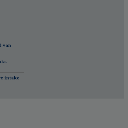
d van
nks
re intake