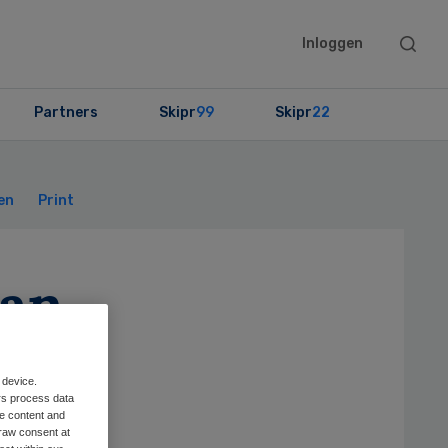
Searc
Inloggen
this
websit
Partners
Skipr
99
Skipr
22
Primary
Sidebar
en
Print
van
 device.
rs process data
me content and
raw consent at