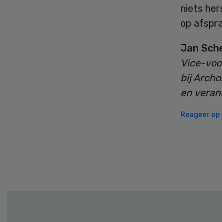
niets her
op afspr
Jan Sche
Vice-voo
bij Archo
en vera
Reageer op d
Secondary
Sidebar