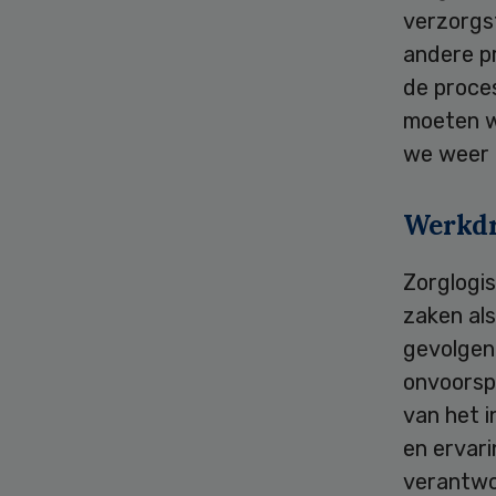
verzorgst
andere pr
de proces
moeten w
we weer t
Werkd
Zorglogis
zaken al
gevolgen
onvoorsp
van het i
en ervar
verantwoo