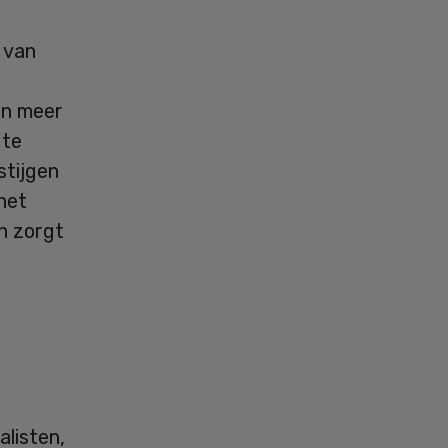
 van
en meer
 te
stijgen
het
n zorgt
alisten,