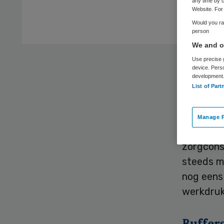
any time by c
Website. For 
Would you rat
person
We and ou
De zorg i
Use precise g
device. Pers
eigen be
development
List of Part
de werkd
oplossing
Manage P
Alles in 
zorgcons
steeds me
nog eens
werkdruk
Buffer