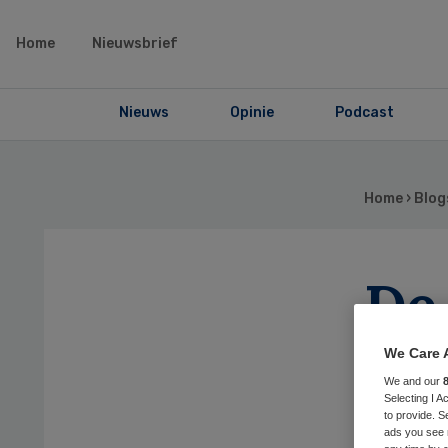
Home
Nieuwsbrief
Nieuws
Opinie
Podcast
Home
›
Blog
De 
de
We Care 
We and our
Selecting I 
to provide. S
ads you see 