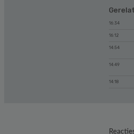
Gerela
16:34
16:12
14:54
14:49
14:18
Reader
Reactie