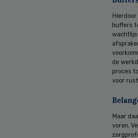
Hierdoor
buffers t
wachtlij
afsprake
voorkome
de werkd
proces to
voor rust
Belang
Maar daa
voren. V
zorgprofe