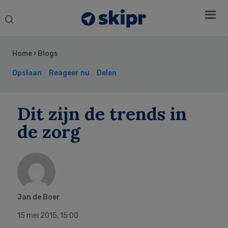
Search
this
Secondary
website
Sidebar
Home
›
Blogs
Opslaan
Reageer nu
Delen
Dit zijn de trends in
de zorg
Jan de Boer
15 mei 2015
,
15:00