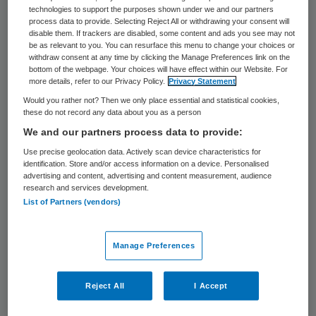
nagenoeg alle presentaties kwam naar
technologies to support the purposes shown under we and our partners
process data to provide. Selecting Reject All or withdrawing your consent will
voren dat zonder papier, met een
stage
7
disable them. If trackers are disabled, some content and ads you see may not
be as relevant to you. You can resurface this menu to change your choices or
EPD-implementatie, met data-analyse en
withdraw consent at any time by clicking the Manage Preferences link on the
bottom of the webpage. Your choices will have effect within our Website. For
dergelijke de zorg beter en goedkoper gaat
more details, refer to our Privacy Policy.
Privacy Statement
worden. Voor mij staat vast dat technologie
Would you rather not? Then we only place essential and statistical cookies,
these do not record any data about you as a person
veel meer kan en moet bijdragen met
We and our partners process data to provide:
betrekking tot de zorg in Nederland. Vast
Use precise geolocation data. Actively scan device characteristics for
staat echter ook dat een EPD geen
identification. Store and/or access information on a device. Personalised
advertising and content, advertising and content measurement, audience
patiënten geneest. Nederlandse
research and services development.
ziekenhuizen halen op dit moment (nog) niet
List of Partners (vendors)
de waarde uit de EPD businesscase. In mijn
visie moet dit snel gebeuren, waarbij het
Manage Preferences
belangrijk is om de gedachte vast te
houden dat techniek zonder de mens geen
Reject All
I Accept
waarde heeft. Of zoals één van de titels van