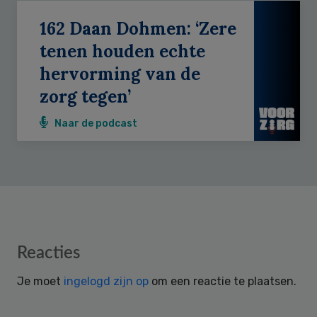
162 Daan Dohmen: ‘Zere
tenen houden echte
hervorming van de
zorg tegen’
Naar de podcast
Reader
Reacties
Interactions
Je moet
ingelogd zijn op
om een reactie te plaatsen.