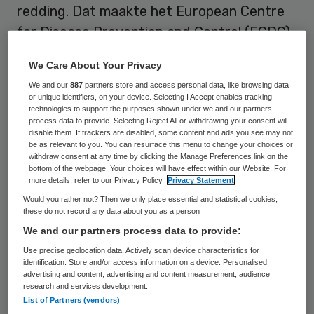
redding. Dat maakte het European Centre
for Disease Prevention and Control (ECDC)
vandaag bekend op de achtste European
We Care About Your Privacy
Antibiotic Awareness Day. In drie Europese
We and our
887
partners store and access personal data, like browsing data
landen is sprake van een endemische
or unique identifiers, on your device. Selecting I Accept enables tracking
technologies to support the purposes shown under we and our partners
situatie: daar krijgen de meeste
process data to provide. Selecting Reject All or withdrawing your consent will
disable them. If trackers are disabled, some content and ads you see may not
ziekenhuizen regelmatig patiënten die niet
be as relevant to you. You can resurface this menu to change your choices or
reageren op carbapenems.
withdraw consent at any time by clicking the Manage Preferences link on the
bottom of the webpage. Your choices will have effect within our Website. For
more details, refer to our Privacy Policy.
Privacy Statement
Wereldwijd staan artsen, ziekenhuizen en
Would you rather not? Then we only place essential and statistical cookies,
Gemeentelijke Geneeskundige Diensten
these do not record any data about you as a person
We and our partners process data to provide:
(GGD’en) dan ook voor de uitdaging hoe we
Use precise geolocation data. Actively scan device characteristics for
verspreiding van resistente bacteriën
identification. Store and/or access information on a device. Personalised
voorkomen en patiënten behandelen. Alleen
advertising and content, advertising and content measurement, audience
research and services development.
al in de Europese Unie overlijden naar
List of Partners (vendors)