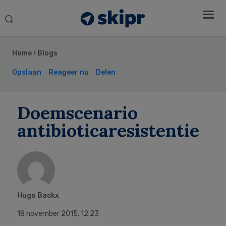
Search
this
Secondary
website
Sidebar
Home
›
Blogs
Opslaan
Reageer nu
Delen
Doemscenario
antibioticaresistentie
Hugo Backx
18 november 2015
,
12:23