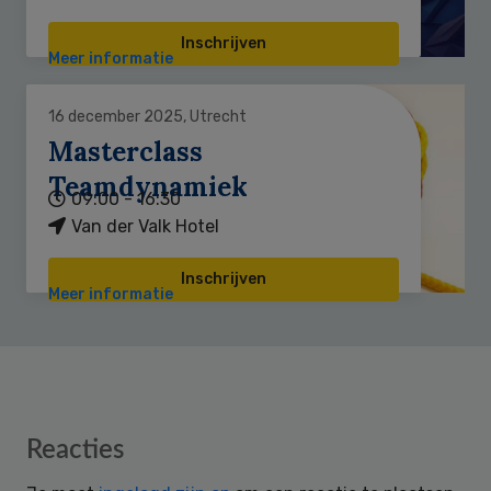
Inschrijven
Meer informatie
16 december 2025, Utrecht
Masterclass
Teamdynamiek
09:00 - 16:30
Van der Valk Hotel
Inschrijven
Meer informatie
Reader
Reacties
Interactions