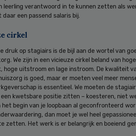
n leerling verantwoord in te kunnen zetten als w
 daar een passend salaris bij.
e cirkel
e druk op stagiairs is de bijl aan de wortel van g
rg. We zijn in een vicieuze cirkel beland van hoge
 hoge uitstroom en lage instroom. De kwaliteit v
uiszorg is goed, maar er moeten veel meer mensen
kgeverschap is essentieel. We moeten de stagiair
n een kwetsbare positie zitten – koesteren, niet w
n het begin van je loopbaan al geconfronteerd wo
nderwaardering, dan moet je wel heel gepassionee
e zetten. Het werk is er belangrijk en boeiend g