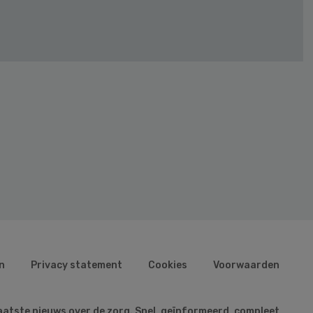
n
Privacy statement
Cookies
Voorwaarden
aatste nieuws over de zorg. Snel, geïnformeerd, compleet