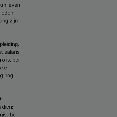
un leven
kheden
ang zijn
pleiding.
t salaris.
o is, per
kke
ag nog
Of
 dien:
nisatie