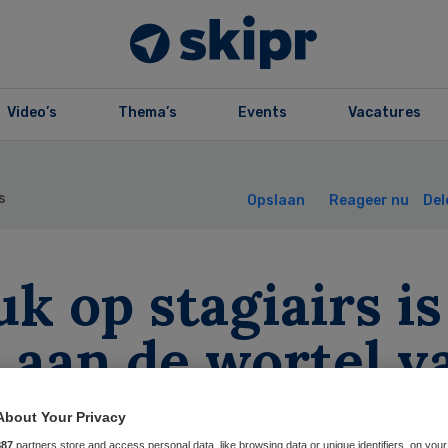
Video’s
Thema’s
Events
Vacatures
s
Opslaan
Reageer nu
Del
k op stagiairs is
l aan de wortel v
ede ouderenzorg
About Your Privacy
887
partners store and access personal data, like browsing data or unique identifiers, on your