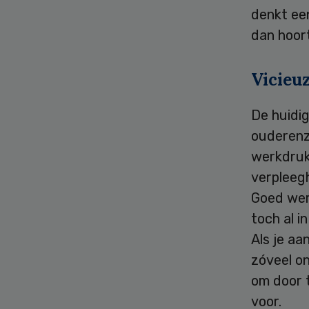
denkt ee
dan hoort
Vicieuz
De huidig
ouderenzo
werkdruk,
verpleegh
Goed wer
toch al i
Als je aa
zóveel o
om door t
voor.