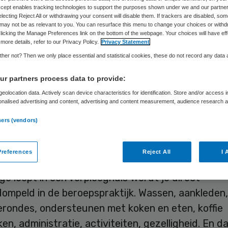
Accept enables tracking technologies to support the purposes shown under we and our partne
electing Reject All or withdrawing your consent will disable them. If trackers are disabled, so
may not be as relevant to you. You can resurface this menu to change your choices or withd
Liane den Haan
13 maart 2019
,
13:13
78 keer gelezen
licking the Manage Preferences link on the bottom of the webpage. Your choices will have eff
more details, refer to our Privacy Policy.
Privacy Statement
her not? Then we only place essential and statistical cookies, these do not record any data
r partners process data to provide:
et nog? Uw stage? In het slechtste geval een ver
eolocation data. Actively scan device characteristics for identification. Store and/or access 
onalised advertising and content, advertising and content measurement, audience research 
e halen en de administratie. In het ideale geval een
.
 voorbereiding op de beroepspraktijk, in het kiel
ners (vendors)
gewinterde professional die met gevraagd en on
n bijdrage levert aan opleiding en vorming.
references
Reject All
I 
age loopt in een verpleeghuis wordt je direct
ompeld in de beroepspraktijk. Wassen, aankleden,
erondes, ondersteunen met koken en eten, koffie
en, administratie, activiteiten, gezelligheid. En d