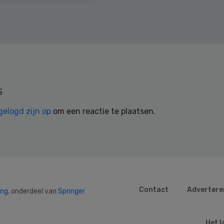
s
gelogd zijn op
om een reactie te plaatsen.
Contact
Advertere
ing
, onderdeel van
Springer
Het l