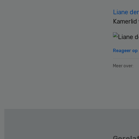
Liane de
Kamerlid
Reageer op d
Meer over:
Secondary
Sidebar
Gerela