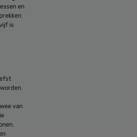
cessen en
sprekken
ijf is
efst
s worden
 wee van
ie
onen.
gen