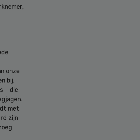
erknemer,
oede
an onze
 bij.
s – die
egjagen.
rdt met
rd zijn
enoeg