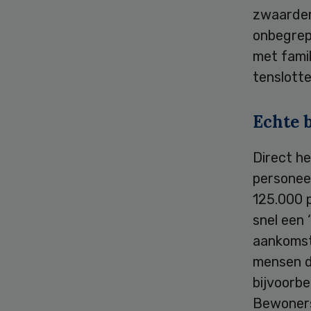
zwaarder
onbegrep
met famil
tenslotte
Echte 
Direct h
personeel
125.000 p
snel een 
aankomst
mensen d
bijvoorb
Bewoners 