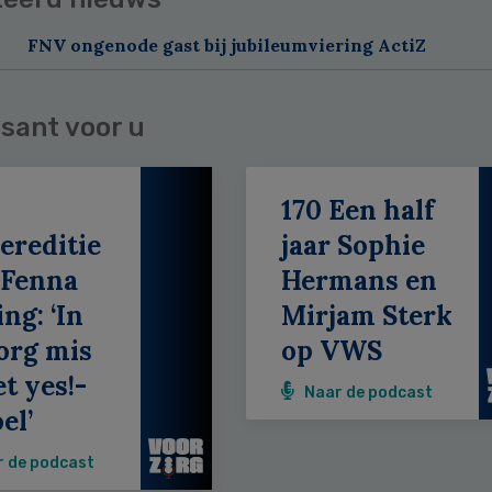
FNV ongenode gast bij jubileumviering ActiZ
sant voor u
170 Een half
ereditie
jaar Sophie
 Fenna
Hermans en
ing: ‘In
Mirjam Sterk
org mis
op VWS
et yes!-
Naar de podcast
el’
r de podcast