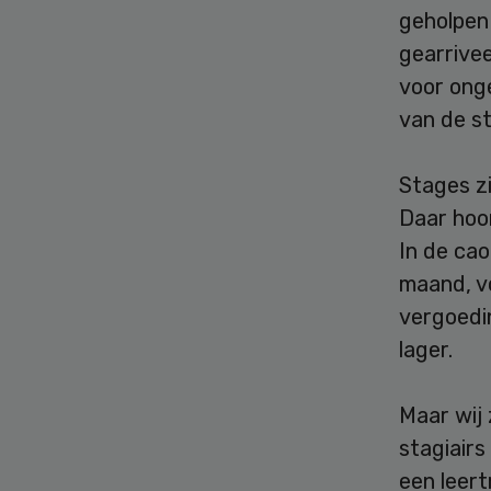
geholpen
gearrivee
voor onge
van de s
Stages zi
Daar hoor
In de cao
maand, v
vergoedin
lager.
Maar wij 
stagiairs
een leert