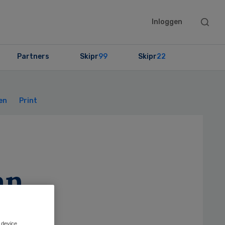
Searc
Inloggen
this
websit
Partners
Skipr
99
Skipr
22
Primary
Sidebar
en
Print
an
 device.