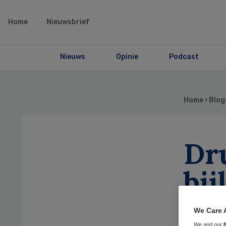
Home
Nieuwsbrief
Nieuws
Opinie
Podcast
Home
›
Blog
Dru
bij
go
We Care 
We and our