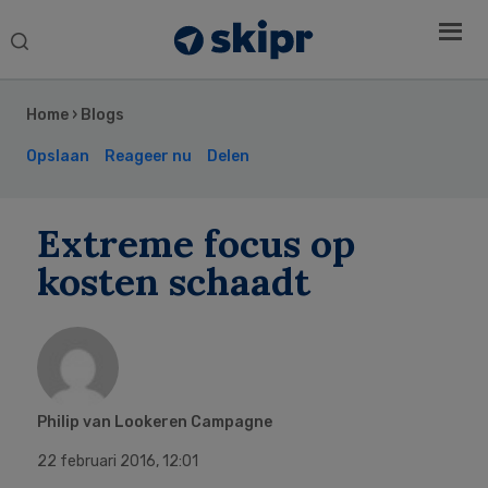
Search
this
Secondary
website
Sidebar
Home
›
Blogs
Opslaan
Reageer nu
Delen
Extreme focus op
kosten schaadt
Philip van Lookeren Campagne
22 februari 2016
,
12:01