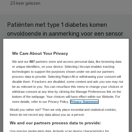
23 keer gelezen
Patiënten met type 1 diabetes komen
onvoldoende in aanmerking voor een sensor
die continu de bloedsuikerspiegel meet.
We Care About Your Privacy
De wetenschap heeft de voorbije jaren
We and our
887
partners store and access personal data, like browsing data
belangrijke voortgang geboekt in de strijd
or unique identifiers, on your device. Selecting I Accept enables tracking
technologies to support the purposes shown under we and our partners
tegen type 1 diabetes. Continu Glucose
process data to provide. Selecting Reject All or withdrawing your consent will
disable them. If trackers are disabled, some content and ads you see may not
Monitoring (CGM) is slechts één van de vele
be as relevant to you. You can resurface this menu to change your choices or
voorbeelden waarmee patiënten met type 1
withdraw consent at any time by clicking the Manage Preferences link on the
bottom of the webpage. Your choices will have effect within our Website. For
diabetes de kwaliteit van hun leven
more details, refer to our Privacy Policy.
Privacy Statement
aanzienlijk kunnen verhogen. Deze continue
Would you rather not? Then we only place essential and statistical cookies,
these do not record any data about you as a person
glucosemeter bestaat uit een sensor en
We and our partners process data to provide:
ontvanger en meet iedere vijf minuten de
Use precise geolocation data. Actively scan device characteristics for