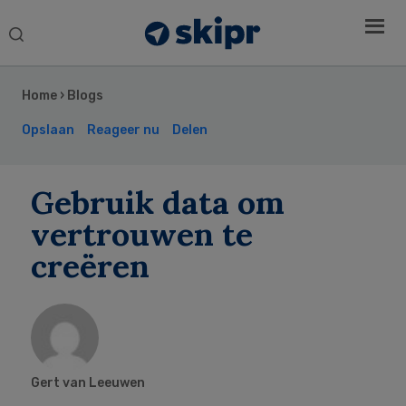
Search
this
Secondary
website
Sidebar
Home
›
Blogs
Opslaan
Reageer nu
Delen
Gebruik data om
vertrouwen te
creëren
Gert van Leeuwen