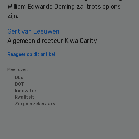
William Edwards Deming zal trots op ons
zijn.
Gert van Leeuwen
Algemeen directeur Kiwa Carity
Reageer op dit artikel
Meer over:
Dbc
DOT
Innovatie
Kwaliteit
Zorgverzekeraars
Primary
Sidebar