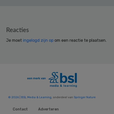
Reader
Reacties
Interactions
Je moet
ingelogd zijn op
om een reactie te plaatsen.
© 2026 | BSL Media & Learning
, onderdeel van
Springer Nature
Contact
Adverteren