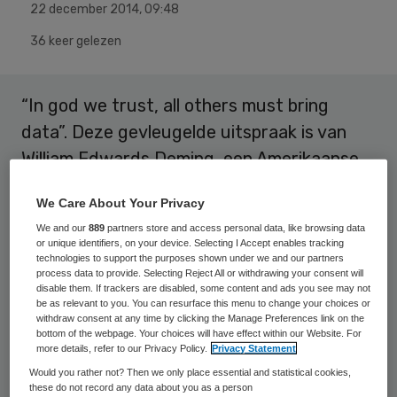
22 december 2014
,
09:48
36 keer gelezen
“In god we trust, all others must bring
data”. Deze gevleugelde uitspraak is van
William Edwards Deming, een Amerikaanse
statisticus en kwaliteitsgoeroe, ook bekend
We Care About Your Privacy
van de Plan-Do-Check-Act cyclus.
We and our
889
partners store and access personal data, like browsing data
or unique identifiers, on your device. Selecting I Accept enables tracking
Deming was er van overtuigd dat goede
technologies to support the purposes shown under we and our partners
process data to provide. Selecting Reject All or withdrawing your consent will
informatie
de basis is voor verbetering en
disable them. If trackers are disabled, some content and ads you see may not
be as relevant to you. You can resurface this menu to change your choices or
innovatie
. Ik kan daar deels in meegaan.
withdraw consent at any time by clicking the Manage Preferences link on the
Alleen zijn we er dan nog niet. Goed gebruik
bottom of the webpage. Your choices will have effect within our Website. For
more details, refer to our Privacy Policy.
Privacy Statement
van informatie is zo mogelijk nog
Would you rather not? Then we only place essential and statistical cookies,
belangrijker. Want gegevens hebben pas
these do not record any data about you as a person