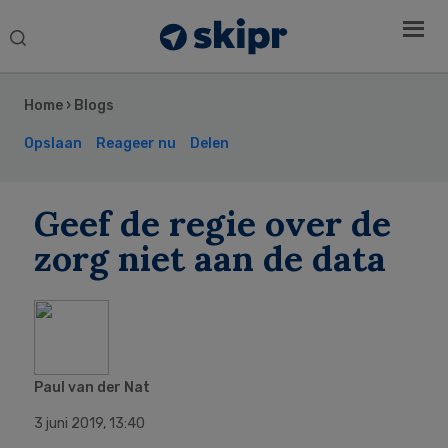
Search
this
Secondary
website
Sidebar
Home
›
Blogs
Opslaan
Reageer nu
Delen
Geef de regie over de
zorg niet aan de data
Paul van der Nat
3 juni 2019
,
13:40