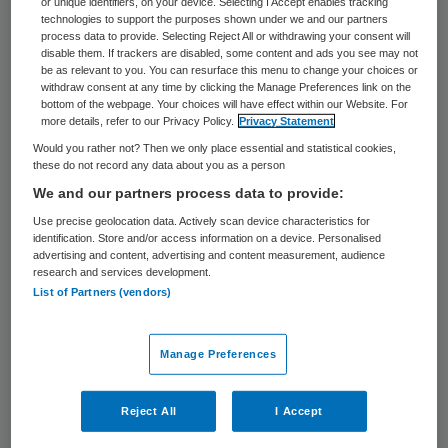
or unique identifiers, on your device. Selecting I Accept enables tracking
dat VBHC zoveel enthousiasme weet te
technologies to support the purposes shown under we and our partners
process data to provide. Selecting Reject All or withdrawing your consent will
genereren, is dat het dicht bij de dagelijkse
disable them. If trackers are disabled, some content and ads you see may not
be as relevant to you. You can resurface this menu to change your choices or
praktijk van zorgprofessionals blijft. Zorgen
withdraw consent at any time by clicking the Manage Preferences link on the
we als team goed voor onze patiënten? En
bottom of the webpage. Your choices will have effect within our Website. For
more details, refer to our Privacy Policy.
Privacy Statement
wat kunnen we doen om te verbeteren?
Would you rather not? Then we only place essential and statistical cookies,
Het legt de regie en verantwoordelijkheid
these do not record any data about you as a person
voor kwaliteitsverbetering in ziekenhuizen
We and our partners process data to provide:
weer veel sterker bij artsen en
Use precise geolocation data. Actively scan device characteristics for
identification. Store and/or access information on a device. Personalised
verpleegkundigen. Maar het reële risico is
advertising and content, advertising and content measurement, audience
research and services development.
dat die regie in de komende jaren keihard en
List of Partners (vendors)
fundamenteel wordt afgepakt.
Manage Preferences
Waarschuwing
Reject All
I Accept
We komen in een nieuwe fase terecht met