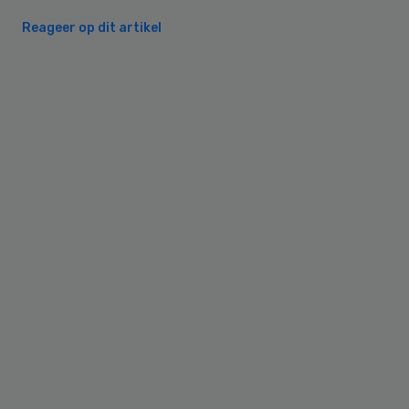
Reageer op dit artikel
Primary
Sidebar