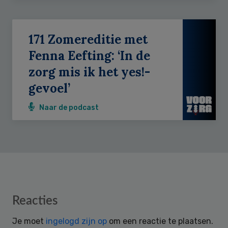
171 Zomereditie met
Fenna Eefting: ‘In de
zorg mis ik het yes!-
gevoel’
Naar de podcast
Reader
Reacties
Interactions
Je moet
ingelogd zijn op
om een reactie te plaatsen.