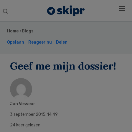
Search
this
Secondary
website
Sidebar
Home
›
Blogs
Opslaan
Reageer nu
Delen
Geef me mijn dossier!
Jan Vesseur
3 september 2015
,
14:49
24 keer gelezen