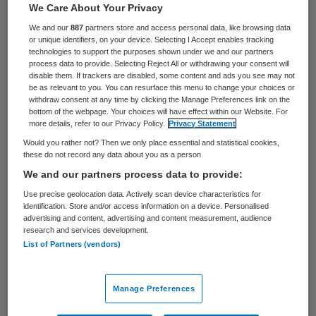
beschikken. Inzage in de gegevens is
We Care About Your Privacy
formeel wel geregeld, maar voordat je over
We and our
887
partners store and access personal data, like browsing data
or unique identifiers, on your device. Selecting I Accept enables tracking
al je gegevens beschikt moet er doorgaans
technologies to support the purposes shown under we and our partners
process data to provide. Selecting Reject All or withdrawing your consent will
heel wat gebeuren. Laat staan dat je online
disable them. If trackers are disabled, some content and ads you see may not
be as relevant to you. You can resurface this menu to change your choices or
‘real time’ de gegevens, die hulpverleners
withdraw consent at any time by clicking the Manage Preferences link on the
over je verzamelen, in kunt zien en er over
bottom of the webpage. Your choices will have effect within our Website. For
more details, refer to our Privacy Policy.
Privacy Statement
kunt beschikken.
Would you rather not? Then we only place essential and statistical cookies,
these do not record any data about you as a person
De Patient Advocates van Inspire2live zijn
We and our partners process data to provide:
van mening dat de situatie in Nederland
Use precise geolocation data. Actively scan device characteristics for
identification. Store and/or access information on a device. Personalised
moet veranderen zodat patiënten allemaal
advertising and content, advertising and content measurement, audience
over hun medische gegevens kunnen
research and services development.
List of Partners (vendors)
beschikken. Zij vragen de cliëntenraden hen
daar bij behulpzaam te zijn.
Manage Preferences
Inspire2Live
is een informele organisatie