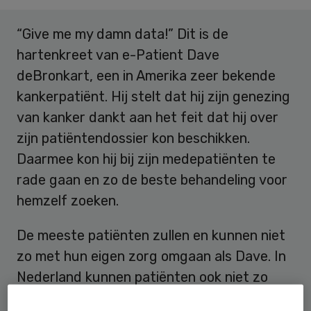
“Give me my damn data!” Dit is de
hartenkreet van e-Patient Dave
deBronkart, een in Amerika zeer bekende
kankerpatiënt. Hij stelt dat hij zijn genezing
van kanker dankt aan het feit dat hij over
zijn patiëntendossier kon beschikken.
Daarmee kon hij bij zijn medepatiënten te
rade gaan en zo de beste behandeling voor
hemzelf zoeken.
De meeste patiënten zullen en kunnen niet
zo met hun eigen zorg omgaan als Dave. In
Nederland kunnen patiënten ook niet zo
gemakkelijk over hun patiëntendossier