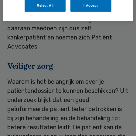
van kankerpatiënten die allerlei initiatieven
Reject All
I Accept
onderneemt om de zorg voor de patiënten
met kanker te verbeteren. Degenen die
daaraan meedoen zijn dus zelf
kankerpatiënt en noemen zich Patiënt
Advocates.
Veiliger zorg
Waarom is het belangrijk om over je
patiëntendossier te kunnen beschikken? Uit
onderzoek blijkt dat een goed
geïnformeerde patiënt beter betrokken is
bij zijn behandeling en de behandeling tot
betere resultaten leidt. De patiënt kan de