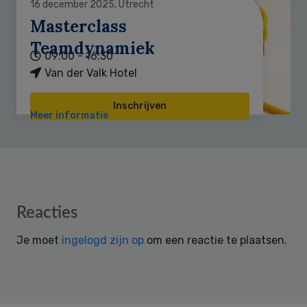
16 december 2025, Utrecht
Masterclass
Teamdynamiek
09:00 - 16:30
Van der Valk Hotel
Inschrijven
Meer informatie
Reader
Reacties
Interactions
Je moet
ingelogd zijn op
om een reactie te plaatsen.