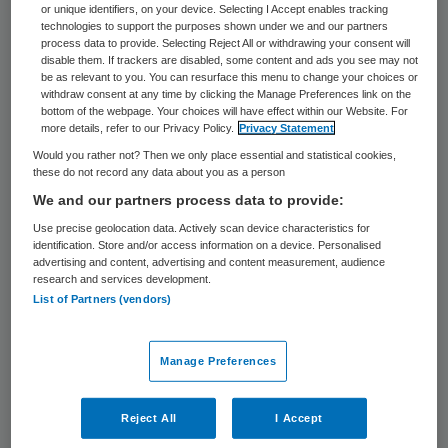
truien en warme chocolademelk. Maar als ik
or unique identifiers, on your device. Selecting I Accept enables tracking
technologies to support the purposes shown under we and our partners
nou eerlijk ben, zou ik dat werkelijk als de
process data to provide. Selecting Reject All or withdrawing your consent will
disable them. If trackers are disabled, some content and ads you see may not
essentie van kerst benoemen? Wat is
be as relevant to you. You can resurface this menu to change your choices or
withdraw consent at any time by clicking the Manage Preferences link on the
nou eigenlijk een ‘echte’ kerst?
bottom of the webpage. Your choices will have effect within our Website. For
more details, refer to our Privacy Policy.
Privacy Statement
Mijn broer woont in West-Australië. De
Would you rather not? Then we only place essential and statistical cookies,
these do not record any data about you as a person
traditie daar wil dat je met je vrienden op
We and our partners process data to provide:
eerste kerstdag ’s ochtends naar het
Use precise geolocation data. Actively scan device characteristics for
strand gaat om met zijn allen in zwembroek
identification. Store and/or access information on a device. Personalised
advertising and content, advertising and content measurement, audience
te ontbijten. Na afloop vlucht iedereen snel
research and services development.
weer naar de airco van thuis, want boven
List of Partners (vendors)
de 40 graden is het strand geen pretje… Is
het dus voor hem dan geen echte kerst?
Manage Preferences
Nieuw jaar
Reject All
I Accept