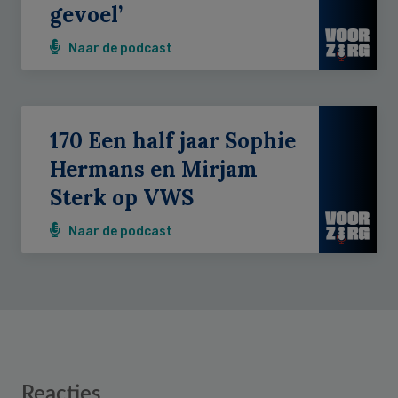
gevoel’
Naar de podcast
170 Een half jaar Sophie
Hermans en Mirjam
Sterk op VWS
Naar de podcast
Reader
Reacties