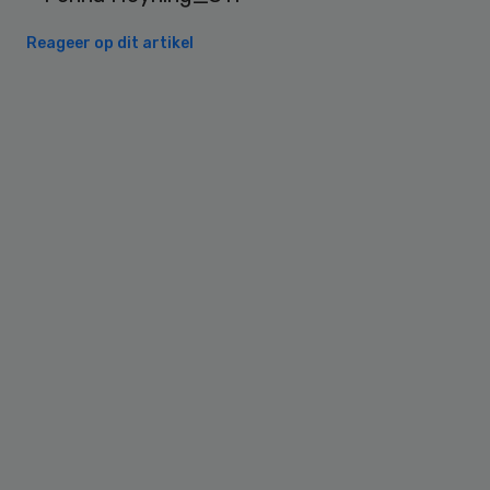
Reageer op dit artikel
Primary
Sidebar