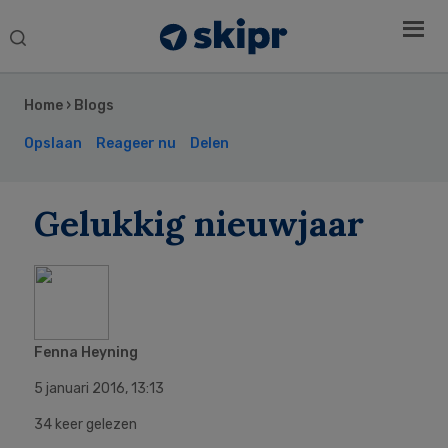
Search
this
Secondary
website
Sidebar
Home
›
Blogs
Opslaan
Reageer nu
Delen
Gelukkig nieuwjaar
Fenna Heyning
5 januari 2016
,
13:13
34 keer gelezen