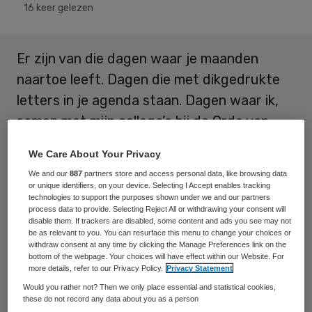
16 keer gelezen
Er zijn van die dagen waar je maanden
naartoe leeft. Dagen die met dikgedrukte
letters in je agenda staan. Dagen waar ik,
samen met mijn collega’s bij de Orde van
Medisch Specialisten, keihard voor werk.
We Care About Your Privacy
Dagen waarvoor je alles uit je handen laat
We and our
887
partners store and access personal data, like browsing data
or unique identifiers, on your device. Selecting I Accept enables tracking
vallen, waar je gefrustreerd van raakt,
technologies to support the purposes shown under we and our partners
process data to provide. Selecting Reject All or withdrawing your consent will
maar ook energie van krijgt. Dagen waarop
disable them. If trackers are disabled, some content and ads you see may not
be as relevant to you. You can resurface this menu to change your choices or
je geschiedenis schrijft.
withdraw consent at any time by clicking the Manage Preferences link on the
bottom of the webpage. Your choices will have effect within our Website. For
more details, refer to our Privacy Policy.
Privacy Statement
Een club
Would you rather not? Then we only place essential and statistical cookies,
these do not record any data about you as a person