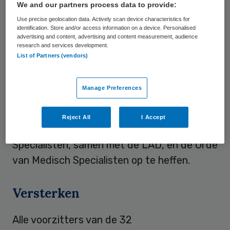
De dag dat we samen met de
We and our partners process data to provide:
wetenschappelijke verenigingen besloten
Use precise geolocation data. Actively scan device characteristics for
identification. Store and/or access information on a device. Personalised
om
als één club
verder te gaan, was zo’n
advertising and content, advertising and content measurement, audience
research and services development.
dag. We besloten de handen sterker ineen
List of Partners (vendors)
te slaan en onder één vlag de belangen te
gaan behartigen van álle medisch
Manage Preferences
specialisten in Nederland. Het was een dag
dat we besloten beter samen te gaan
Reject All
I Accept
werken in de Federatie Medisch
Specialisten, samen met de LAD, en de Orde
van Medisch Specialisten op te heffen.
Versterken
Alle voorzitters van de 32