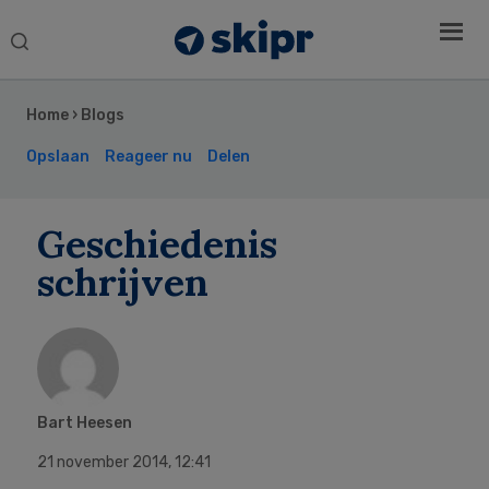
Search
this
Secondary
website
Sidebar
Home
›
Blogs
Opslaan
Reageer nu
Delen
Geschiedenis
schrijven
Bart Heesen
21 november 2014
,
12:41