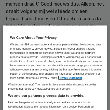
mensen draait’. Goed nieuws dus. Alleen, het
draait volgens mij wel steeds om een
bepaald sóórt mensen. Of dacht u soms dat
iederéén vertrouwd is met begrippen als
competentiemanagement,
jobrotation
, POP,
We Care About Your Privacy
employability scans
,
performance
We and our
889
partners store and access personal data, like browsing data
management
en empowerment? Toch zijn
or unique identifiers, on your device. Selecting I Accept enables tracking
technologies to support the purposes shown under we and our partners
het dat soort termen waarmee veel
process data to provide. Selecting Reject All or withdrawing your consent will
disable them. If trackers are disabled, some content and ads you see may not
personeelsafdelingen proberen duidelijk te
be as relevant to you. You can resurface this menu to change your choices or
maken wat ze ‘hun’ medewerkers te bieden
withdraw consent at any time by clicking the Manage Preferences link on the
bottom of the webpage. Your choices will have effect within our Website. For
hebben.
more details, refer to our Privacy Policy.
Privacy Statement
Would you rather not? Then we only place essential and statistical cookies,
Moeilijk voor te stellen dat een dergelijk
these do not record any data about you as a person
We and our partners process data to provide:
vocabulaire aansluit bij de belevingswereld
Use precise geolocation data. Actively scan device characteristics for
van de geadresseerden. Maar het geeft wel
identification. Store and/or access information on a device. Personalised