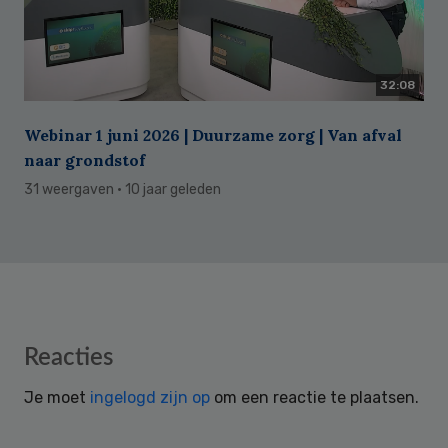
32:08
Webinar 1 juni 2026 | Duurzame zorg | Van afval
naar grondstof
31 weergaven
· 10 jaar geleden
Reader
Reacties
Interactions
Je moet
ingelogd zijn op
om een reactie te plaatsen.