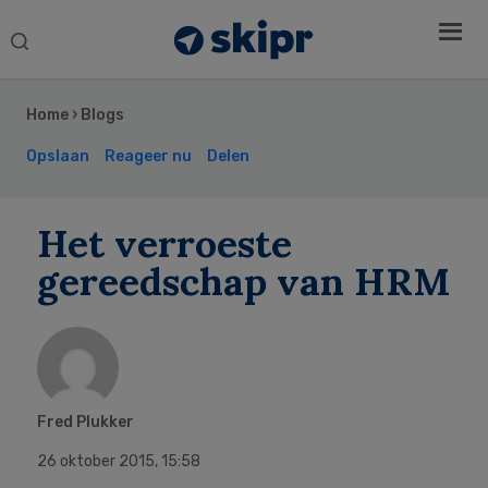
Search
this
Secondary
website
Sidebar
Home
›
Blogs
Opslaan
Reageer nu
Delen
Het verroeste
gereedschap van HRM
Fred Plukker
26 oktober 2015
,
15:58