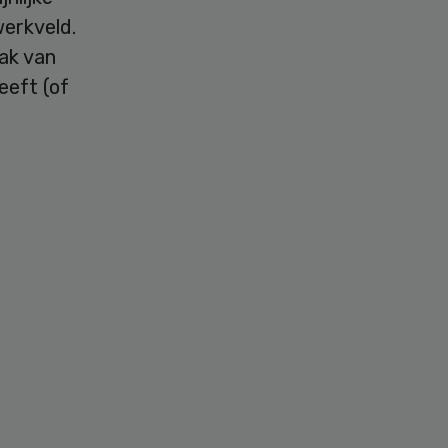
werkveld.
ak van
eeft (of