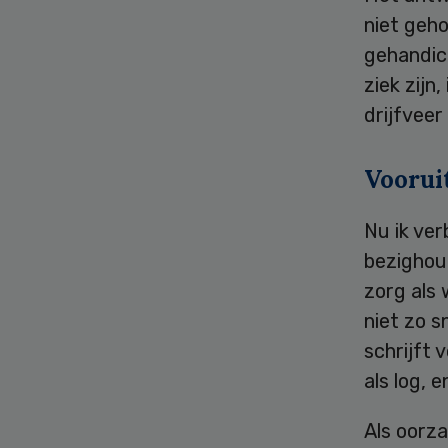
niet geh
gehandica
ziek zijn
drijfveer
Voorui
Nu ik ve
bezighou
zorg als 
niet zo s
schrijft
als log, 
Als oorza