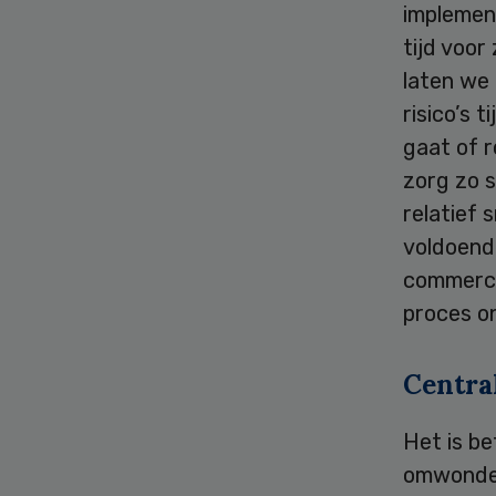
implemen
tijd voor
laten we 
risico’s 
gaat of r
zorg zo s
relatief 
voldoende
commerci
proces o
Centra
Het is be
omwonden 