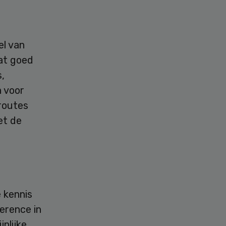
el van
dat goed
,
n voor
 routes
iet de
 kennis
erence in
nlijke