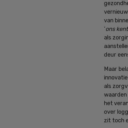
gezondhei
vernieuw
van binn
‘
ons kent
als zorgi
aanstelle
deur een
Maar bela
innovatie
als zorgv
waarden 
het vera
over log
zit toch 