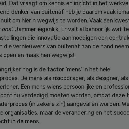
d. Dat vraagt om kennis en inzicht in het werkvel
end denker van buitenaf heb je daarom vaak iem
enuit om hierin wegwijs te worden. Vaak een kwes
 ons’
. Jammer eigenlijk. Er valt al behoorlijk wat t
nstellingen die innovatie aanmoedigen een centra
n die vernieuwers van buitenaf aan de hand neemt
s open en maak hen wegwijs!
ngrijker nog is de factor ‘mens’ in het hele
proces. De mens als risicodrager, als designer, als
erlener. Een mens wiens persoonlijke en professio
continu verdedigd moeten worden, omdat deze t
nderproces (in zekere zin) aangevallen worden. W
ge organisaties, maar de verandering en het succ
echt in de mens.