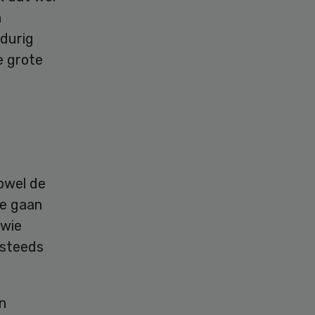
n
gdurig
e grote
owel de
We gaan
 wie
 steeds
n