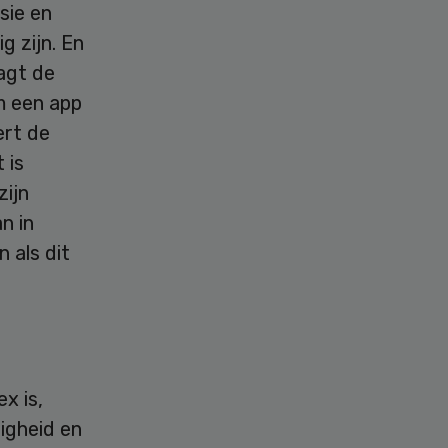
sie en
g zijn. En
aagt de
om een app
ert de
 is
zijn
n in
 als dit
x is,
igheid en