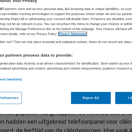
Jolanda Clement
19 mei 2016
,
13:24
84 keer gelezen
About Your Privacy
887
partners store and access personal data, like browsing data or unique identifiers, on your
Accept enables tracking technologies to support the purposes shown under we and our partne
electing Reject All or withdrawing your consent will disable them. If trackers are disabled, so
may not be as relevant to you. You can resurface this menu to change your choices or withd
licking the Manage Preferences link on the bottom of the webpage. Your choices will have eff
more details, refer to our Privacy Policy.
Privacy Statement
vorig jaar de overgang van de AWBZ naar de Wmo
her not? Then we only place essential and statistical cookies, these do not record any data
e in de welzijnssector, viel het me op hoezeer de
idszorg qua innovaties voorloopt op het welzijns
r partners process data to provide:
aak over de lange weg naar implementatie in de z
eolocation data. Actively scan device characteristics for identification. Store and/or access 
onalised advertising and content, advertising and content measurement, audience research 
r terug ben in deze sector zie ik het anders.
.
ners (vendors)
t: waarom loopt het in het welzijn zo traag met ze
r de hand liggende vooruitgang als een gedigital
references
Reject All
I 
estand? In de organisatie waar ik werkte, stonde
ol met papieren hangmappen. We verstuurden bri
en hadden een uitgebreid telefoonpanel voor clië
ord: de leeftijd van de cliëntengroep. Hoe vaak i