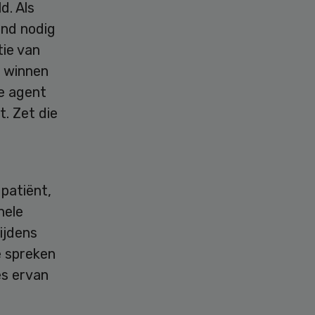
d. Als
and nodig
tie van
e winnen
le agent
. Zet die
 patiënt,
nele
ijdens
e spreken
es ervan