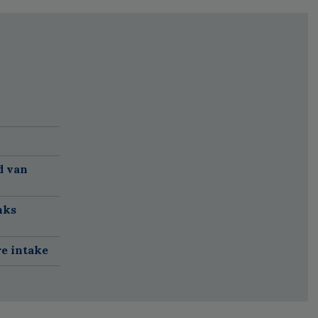
d van
nks
re intake