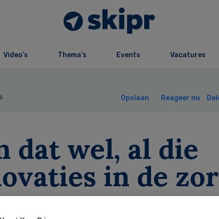
Video’s
Thema’s
Events
Vacatures
s
Opslaan
Reageer nu
Del
 dat wel, al die
ovaties in de zo