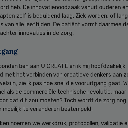
oord heb. De innovatienoodzaak vanuit ouderen e
pten zelf is beduidend laag. Ziek worden, of lan
, is van alle leeftijden. De patiënt vormt daarmee d
 achter innovaties in de zorg.
tgang
rbonden ben aan U CREATE en ik mij hoofdzakelijk
d met het verbinden van creatieve denkers aan z
welzijn, zie ik pas hoe snel die vooruitgang gaat. 
nel als de commerciële technische revolutie, maar
 voor dat dit zou moeten? Toch wordt de zorg nog
en moeilijk te veranderen bestempeld.
ken noemen we werkdruk, protocollen, validatie e