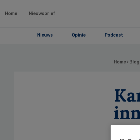
Home
Nieuwsbrief
Nieuws
Opinie
Podcast
Home
›
Blog
Kan
inn