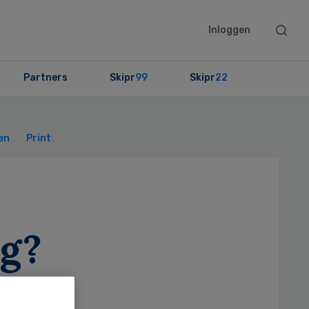
Searc
Inloggen
this
websit
Partners
Skipr
99
Skipr
22
Primary
Sidebar
en
Print
rg?