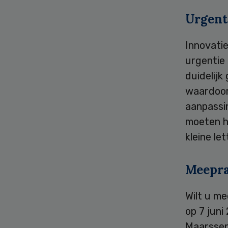
Urgent
Innovatie
urgentie 
duidelijk
waardoor
aanpassin
moeten he
kleine le
Meepr
Wilt u me
op 7 jun
Maarssen.