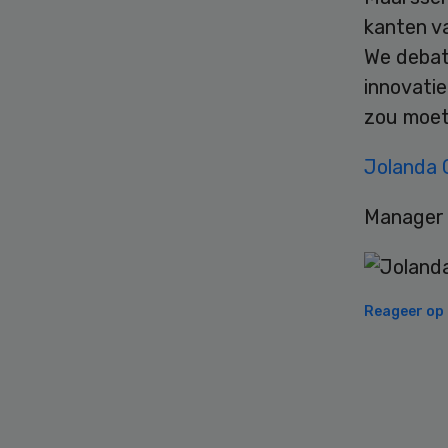
kanten va
We debat
innovatie
zou moet
Jolanda 
Manager 
Reageer op d
Secondary
Sidebar