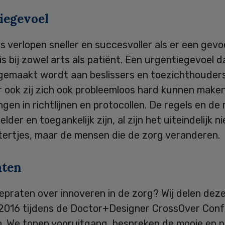
iegevoel
s verlopen sneller en succesvoller als er een gevo
is bij zowel arts als patiënt. Een urgentiegevoel 
 gemaakt wordt aan beslissers en toezichthouders
 ook zij zich ook probleemloos hard kunnen make
gen in richtlijnen en protocollen. De regels en de
lder en toegankelijk zijn, al zijn het uiteindelijk n
ttertjes, maar de mensen die de zorg veranderen.
aten
epraten over innoveren in de zorg? Wij delen deze
i 2016 tijdens de Doctor+Designer CrossOver Conf
 We tonen vooruitgang, bespreken de mooie en pij