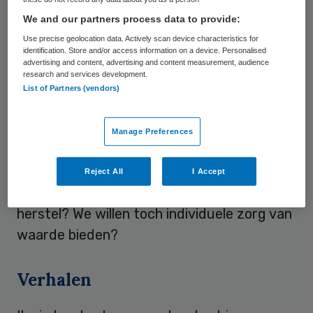
niet meer in! Ze weten het verschil niet
We and our partners process data to provide:
tussen onkruid en planten en ik ga voor
Use precise geolocation data. Actively scan device characteristics for
kwaliteit! Ik heb ook geen geld voor telkens
identification. Store and/or access information on a device. Personalised
advertising and content, advertising and content measurement, audience
nieuwe aanplant en het ziet er niet uit!”
research and services development.
List of Partners (vendors)
Ik snap Karel wel. Het is ook lastig: mensen
met een vlekje laten participeren. Maar ik wil
Manage Preferences
er niet aan. Dit is toch een ggz-instelling
waar we willen dat mensen geactiveerd
Reject All
I Accept
worden en waar gewerkt wordt aan
herstel? We willen toch individuele zorg van
waarde bieden?
Verhalen