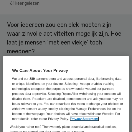
61 keer gelezen
Voor iedereen zou een plek moeten zijn
waar zinvolle activiteiten mogelijk zijn. Hoe
laat je mensen ‘met een vlekje’ toch
meedoen?
“Nee, ze werken niet mee, want dat kunnen
We Care About Your Privacy
ze niet. Ik heb het een keer geprobeerd
We and our
889
partners store and access personal data, like browsing data
maar toen schoffelde er eentje alle plantjes
or unique identifiers, on your device. Selecting I Accept enables tracking
technologies to support the purposes shown under we and our partners
om.” Karel, coördinator van de
process data to provide. Selecting Reject All or withdrawing your consent will
disable them. If trackers are disabled, some content and ads you see may not
plantsoenendienst, schiet in de lach, hij ziet
be as relevant to you. You can resurface this menu to change your choices or
het weer voor zich. Hij schudt zijn hoofd
withdraw consent at any time by clicking the Manage Preferences link on the
bottom of the webpage. Your choices will have effect within our Website. For
nog eens en zegt als antwoord op mijn
more details, refer to our Privacy Policy.
Privacy Statement
bedenkelijke blik: “Nee, bij mij komen ze er
Would you rather not? Then we only place essential and statistical cookies,
these do not record any data about you as a person