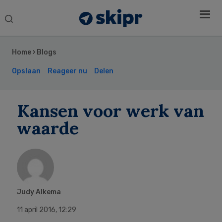
Search
this
Secondary
website
Sidebar
Home
›
Blogs
Opslaan
Reageer nu
Delen
Kansen voor werk van
waarde
Judy Alkema
11 april 2016
,
12:29