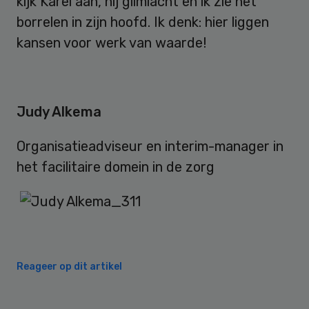
kijk Karel aan, hij glimlacht en ik zie het
borrelen in zijn hoofd. Ik denk: hier liggen
kansen voor werk van waarde!
Judy Alkema
Organisatieadviseur en interim-manager in
het facilitaire domein in de zorg
Reageer op dit artikel
Primary