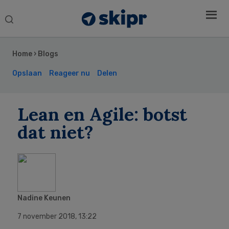
Search
this
Secondary
website
Sidebar
Home
›
Blogs
Opslaan
Reageer nu
Delen
Lean en Agile: botst
dat niet?
Nadine Keunen
7 november 2018
,
13:22