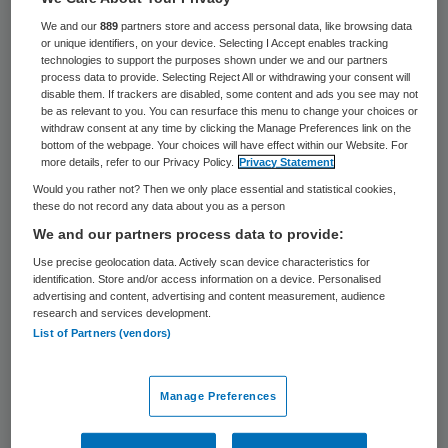
vloer. Ik krijg dan wel eens de vraag: ‘Lean
We and our
889
partners store and access personal data, like browsing data
en Agile zijn twee verschillende
or unique identifiers, on your device. Selecting I Accept enables tracking
technologies to support the purposes shown under we and our partners
methodieken: botst dat niet?’ Een goede
process data to provide. Selecting Reject All or withdrawing your consent will
disable them. If trackers are disabled, some content and ads you see may not
vraag, die ik graag in deze blog aan jullie
be as relevant to you. You can resurface this menu to change your choices or
withdraw consent at any time by clicking the Manage Preferences link on the
beantwoord.
bottom of the webpage. Your choices will have effect within our Website. For
more details, refer to our Privacy Policy.
Privacy Statement
Would you rather not? Then we only place essential and statistical cookies,
Wendbaarheid
these do not record any data about you as a person
We and our partners process data to provide:
Lean is een bekend fenomeen in de wereld
Use precise geolocation data. Actively scan device characteristics for
van de zorg. Steeds meer ziekenhuizen zijn
identification. Store and/or access information on a device. Personalised
advertising and content, advertising and content measurement, audience
bezig met een Lean Transitie en ook in de
research and services development.
List of Partners (vendors)
langdurige zorg wordt deze methodiek
steeds vaker gebruikt als middel om meer
Manage Preferences
patiëntgericht en efficiënt te werken. De
methodiek Lean is uitermate geschikt voor