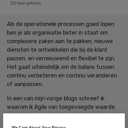
122 keer gelezen
Als de operationele processen goed lopen
ben je als organisatie beter in staat om
complexere zaken aan te pakken, nieuwe
diensten te ontwikkelen die bij de klant
passen, en vernieuwend en flexibel te zijn.
Het gaat uiteindelijk om de balans tussen
continu verbeteren en continu veranderen
of aanpassen.
In een van mijn vorige blogs schreef ik
waarom ik Agile van toegevoegde waarde
vind in de zorg. In mijn werk kom ik bij veel
verschillende zorgorganisaties over de
We Care About Your Privacy