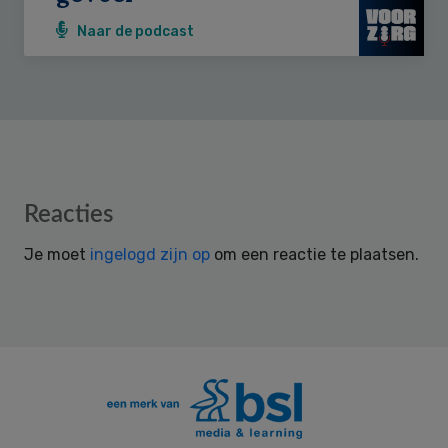
Naar de podcast
Reader
Reacties
Interactions
Je moet
ingelogd zijn op
om een reactie te plaatsen.