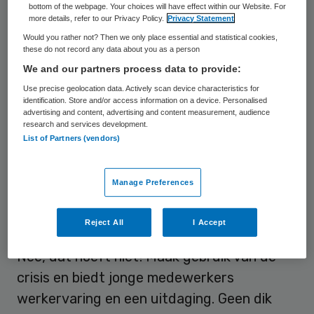
bottom of the webpage. Your choices will have effect within our Website. For
mensen, is een laagdrempelige en goedkope
more details, refer to our Privacy Policy.
Privacy Statement
oplossing. Er is namelijk een grote groep
Would you rather not? Then we only place essential and statistical cookies,
these do not record any data about you as a person
jonge, net afgestudeerde, getalenteerde
We and our partners process data to provide:
mensen beschikbaar voor de arbeidsmarkt.
Use precise geolocation data. Actively scan device characteristics for
Deze frisse wind is direct beschikbaar en u
identification. Store and/or access information on a device. Personalised
advertising and content, advertising and content measurement, audience
kunt er ook tijdelijk gebruik van maken. Hoe
research and services development.
krijgt u deze getalenteerde mensen
List of Partners (vendors)
geïnteresseerd voor uw organisatie?
Komen ze wel af op die klus van twee
Manage Preferences
maanden? Moet u ze niet iets beloven voor
de middellange termijn?
Reject All
I Accept
Nee, dat hoeft niet! Maak gebruik van de
crisis en biedt jonge medewerkers
werkervaring en een uitdaging. Geen dik