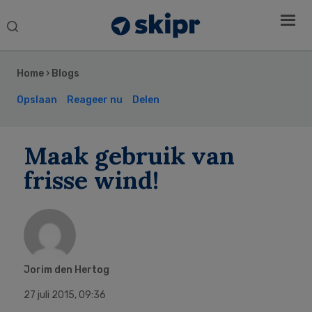
Search
this
Secondary
website
Sidebar
Home
›
Blogs
Opslaan
Reageer nu
Delen
Maak gebruik van
frisse wind!
Jorim den Hertog
27 juli 2015
,
09:36