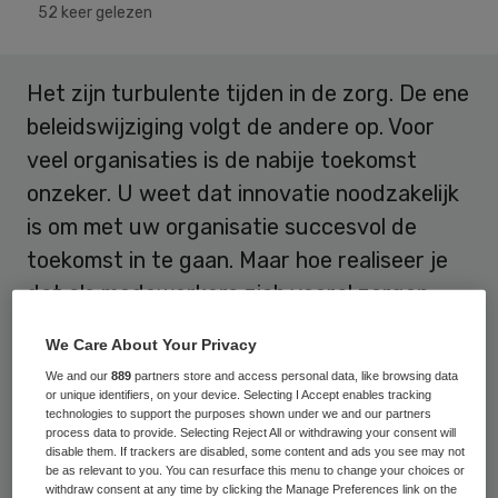
52 keer gelezen
Het zijn turbulente tijden in de zorg. De ene
beleidswijziging volgt de andere op. Voor
veel organisaties is de nabije toekomst
onzeker. U weet dat innovatie noodzakelijk
is om met uw organisatie succesvol de
toekomst in te gaan. Maar hoe realiseer je
dat als medewerkers zich vooral zorgen
maken over hun eigen toekomst? Hun
We Care About Your Privacy
hoofd staat niet naar het bedenken hoe het
We and our
889
partners store and access personal data, like browsing data
anders en beter kan.
or unique identifiers, on your device. Selecting I Accept enables tracking
technologies to support the purposes shown under we and our partners
process data to provide. Selecting Reject All or withdrawing your consent will
Een frisse wind, in de vorm van het
disable them. If trackers are disabled, some content and ads you see may not
be as relevant to you. You can resurface this menu to change your choices or
aannemen van jonge getalenteerde
withdraw consent at any time by clicking the Manage Preferences link on the