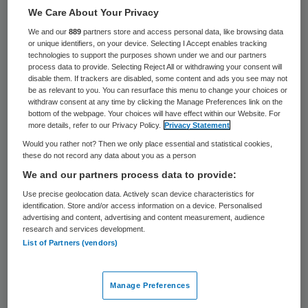
We Care About Your Privacy
die niet goed geholpen zijn in een IKEA-
We and our
889
partners store and access personal data, like browsing data
ziekenhuis en doorverwezen moeten
or unique identifiers, on your device. Selecting I Accept enables tracking
technologies to support the purposes shown under we and our partners
worden. De petitie
‘Van IKEA-ziekenhuizen
process data to provide. Selecting Reject All or withdrawing your consent will
naar Excellente Kankercentra’
staat op de
disable them. If trackers are disabled, some content and ads you see may not
be as relevant to you. You can resurface this menu to change your choices or
website van Inspire2Live.
withdraw consent at any time by clicking the Manage Preferences link on the
bottom of the webpage. Your choices will have effect within our Website. For
more details, refer to our Privacy Policy.
Privacy Statement
IKEA staat voor: ‘Ik Kan Echt Alles’. In IKEA-
Would you rather not? Then we only place essential and statistical cookies,
ziekenhuizen worden patiënten met kanker
these do not record any data about you as a person
geholpen en wij vinden dat zij daar mee
We and our partners process data to provide:
moeten stoppen. Wat wij voorstellen in de
Use precise geolocation data. Actively scan device characteristics for
identification. Store and/or access information on a device. Personalised
petitie, zorgt ervoor dat de zorg voor
advertising and content, advertising and content measurement, audience
research and services development.
kankerpatiënten beter, sneller en
List of Partners (vendors)
goedkoper wordt.
Manage Preferences
Een voorbeeld dat duidelijk maakt dat