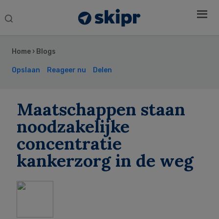
Search
this
Secondary
website
Sidebar
Home
›
Blogs
Opslaan
Reageer nu
Delen
Maatschappen staan
noodzakelijke
concentratie
kankerzorg in de weg