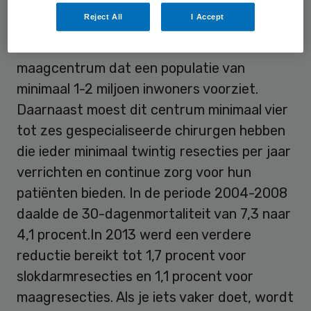
concentratie werkt: In Engeland werden in
Reject All
I Accept
2001 afspraken gemaakt om de zorg te
concentreren rond een slokdarm-
maagcentrum dat een populatie van
minimaal 1-2 miljoen inwoners voorziet.
Daarnaast moest dit centrum minimaal vier
tot zes gespecialiseerde chirurgen hebben
die ieder minimaal twintig resecties per jaar
verrichten en continue zorg voor hun
patiënten bieden. In de periode 2004-2008
daalde de 30-dagenmortaliteit van 7,3 naar
4,1 procent.In 2013 werd een verdere
reductie bereikt tot 1,7 procent voor
slokdarmresecties en 1,1 procent voor
maagresecties. Als je iets vaker doet, wordt