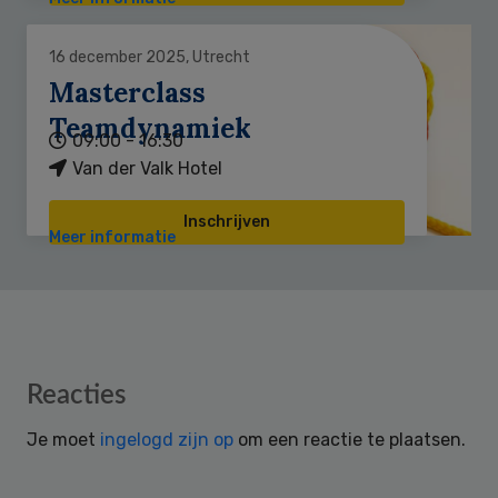
16 december 2025, Utrecht
Masterclass
Teamdynamiek
09:00 - 16:30
Van der Valk Hotel
Inschrijven
Meer informatie
Reader
Reacties
Interactions
Je moet
ingelogd zijn op
om een reactie te plaatsen.