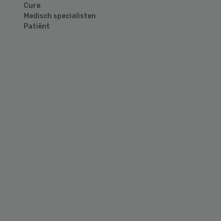
Cure
Medisch specialisten
Patiënt
Primary
Sidebar