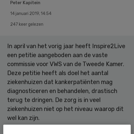
Peter Kapitein
14 januari 2019
,
14:54
247 keer gelezen
In april van het vorig jaar heeft Inspire2Live
een petitie aangeboden aan de vaste
commissie voor VWS van de Tweede Kamer.
Deze petitie heeft als doel het aantal
ziekenhuizen dat kankerpatiënten mag
diagnosticeren en behandelen, drastisch
terug te dringen. De zorg is in veel
ziekenhuizen niet op het niveau waarop dit
wel kan zijn.
Iedere dag heb ik patiënten aan de telefoon