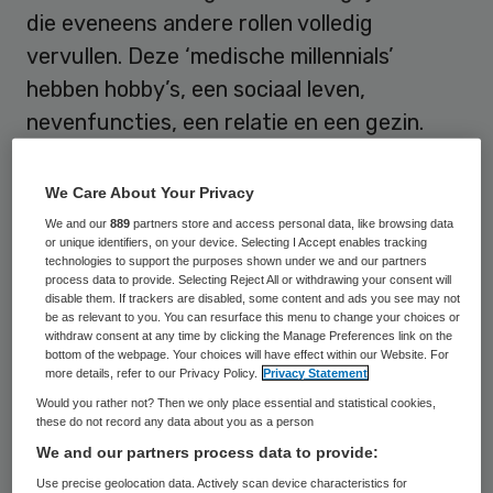
die eveneens andere rollen volledig
vervullen. Deze ‘medische millennials’
hebben hobby’s, een sociaal leven,
nevenfuncties, een relatie en een gezin.
Steeds meer artsen zijn vrouw en werken in
deeltijd. Medisch millennials voelen
We Care About Your Privacy
tegenwoordig enerzijds veel minder die
We and our
889
partners store and access personal data, like browsing data
or unique identifiers, on your device. Selecting I Accept enables tracking
‘roeping’ tot arts en zijn minder
technologies to support the purposes shown under we and our partners
process data to provide. Selecting Reject All or withdrawing your consent will
materialistisch, het werk bepaalt niet langer
disable them. If trackers are disabled, some content and ads you see may not
de identiteit. Maar anderzijds wil de jonge
be as relevant to you. You can resurface this menu to change your choices or
withdraw consent at any time by clicking the Manage Preferences link on the
werkgeneratie wel van betekenis zijn en
bottom of the webpage. Your choices will have effect within our Website. For
more details, refer to our Privacy Policy.
Privacy Statement
maatschappelijk relevante bijdragen
Would you rather not? Then we only place essential and statistical cookies,
leveren. Als een medisch millennial die
these do not record any data about you as a person
voldoening niet meteen vindt in het vak, kan
We and our partners process data to provide:
zij/hij ook zomaar ineens switchen naar een
Use precise geolocation data. Actively scan device characteristics for