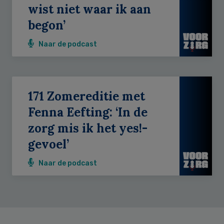
wist niet waar ik aan
begon’
Naar de podcast
171 Zomereditie met
Fenna Eefting: ‘In de
zorg mis ik het yes!-
gevoel’
Naar de podcast