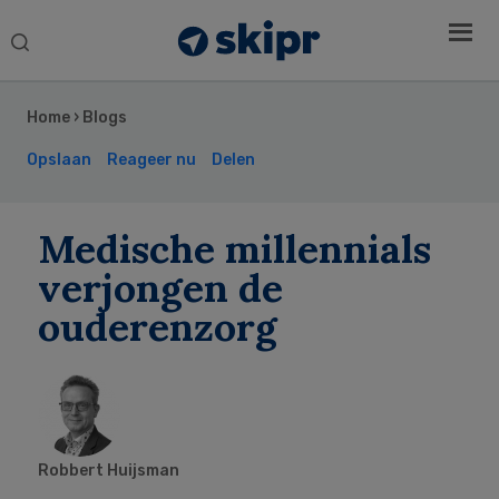
Search
this
Secondary
website
Sidebar
Home
›
Blogs
Opslaan
Reageer nu
Delen
Medische millennials
verjongen de
ouderenzorg
Robbert Huijsman