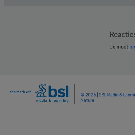
Reader
Reactie
Interactions
Je moet
in
© 2026 | BSL Media & Learn
Nature