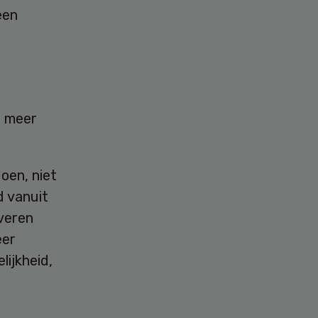
een
f meer
oen, niet
d vanuit
everen
eer
ijkheid,