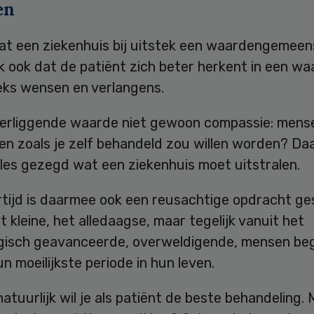
en
dat een ziekenhuis bij uitstek een waardengemeen
k ook dat de patiënt zich beter herkent in een w
eeks wensen en verlangens.
derliggende waarde niet gewoon compassie: mens
en zoals je zelf behandeld zou willen worden? D
alles gezegd wat een ziekenhuis moet uitstralen.
rtijd is daarmee ook een reusachtige opdracht ge
t kleine, het alledaagse, maar tegelijk vanuit het
gisch geavanceerde, overweldigende, mensen be
un moeilijkste periode in hun leven.
natuurlijk wil je als patiënt de beste behandeling. 