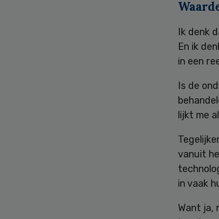
Waard
Ik denk 
En ik den
in een r
Is de on
behandel
lijkt me 
Tegelijke
vanuit he
technolo
in vaak h
Want ja, 