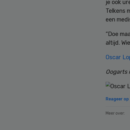
je ook u
Telkens 
een medis
“Doe maa
altijd. Wi
Oscar Lo
Oogarts 
Reageer op d
Meer over: