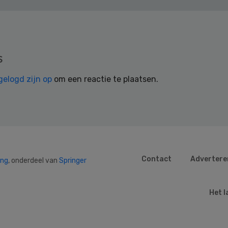
s
gelogd zijn op
om een reactie te plaatsen.
Contact
Advertere
ing
, onderdeel van
Springer
Het l