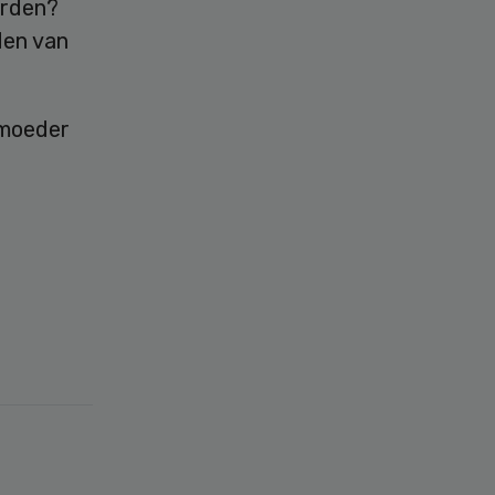
orden?
den van
tmoeder