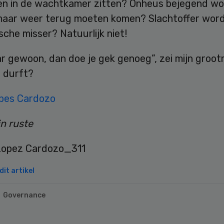
ren in de wachtkamer zitten? Onheus bejegend w
maar weer terug moeten komen? Slachtoffer wor
che misser? Natuurlijk niet!
r gewoon, dan doe je gek genoeg”, zei mijn groo
e durft?
pes Cardozo
in ruste
it artikel
Governance