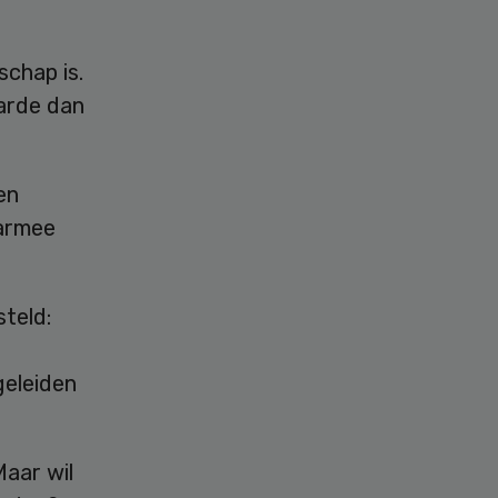
schap is.
aarde dan
en
aarmee
steld:
geleiden
Maar wil