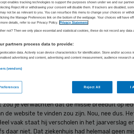
Accept enables tracking technologies to support the purposes shown under we and our partne
electing Reject All or withdrawing your consent will disable them. If trackers are disabled, so
may not be as relevant to you. You can resurface this menu to change your choices or withd
Oscar Lopes Cardozo
1 november 2016
,
12:34
31 keer geleze
licking the Manage Preferences link on the bottom of the webpage. Your choices will have eff
more details, refer to our Privacy Policy.
Privacy Statement
her not? Then we only place essential and statistical cookies, these do not record any data
r partners process data to provide:
 over mijn rol als toezichthouder bij een kleine
eolocation data. Actively scan device characteristics for identification. Store and/or access 
onalised advertising and content, advertising and content measurement, audience research 
lling vond ik onze missie, zoals verwoord op de w
.
ners (vendors)
r. Ik besloot dus om de websites van veel meer
zen te gaan bekijken om erachter te komen wat zi
references
Reject All
I 
gen.
t zou je verwachten dat de missie breeduit op ie
n de website te vinden zou zijn. Nou, nee dus. Het
eel vaak staat hij verscholen in het jaarverslag en
fs daar niet. Dat ziekenhuis had helemaal geen mi