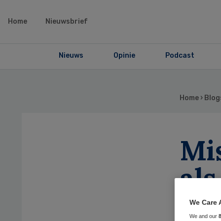
Home
Nieuwsbrief
Nieuws
Opinie
Podcast
Home
›
Blog
Mis
als
wa
We Care 
We and our