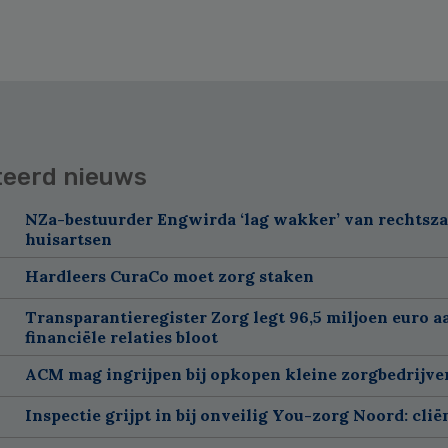
teerd nieuws
NZa-bestuurder Engwirda ‘lag wakker’ van rechtsz
huisartsen
Hardleers CuraCo moet zorg staken
Transparantieregister Zorg legt 96,5 miljoen euro a
financiële relaties bloot
ACM mag ingrijpen bij opkopen kleine zorgbedrijve
Inspectie grijpt in bij onveilig You-zorg Noord: cli