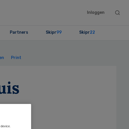
Searc
Inloggen
this
websit
Partners
Skipr
99
Skipr
22
Primary
Sidebar
en
Print
uis
hap
 device.