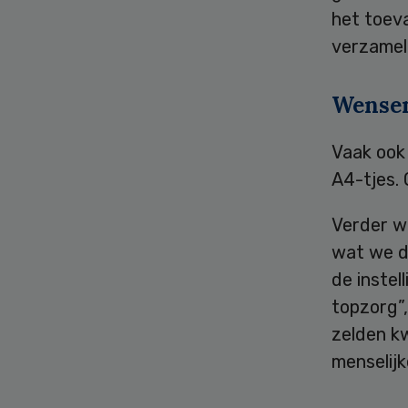
het toev
verzamel
Wense
Vaak ook
A4-tjes. 
Verder wo
wat we d
de instel
topzorg”
zelden k
menselijk