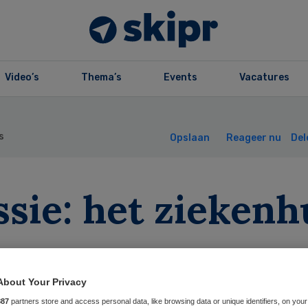
Video’s
Thema’s
Events
Vacatures
s
Opslaan
Reageer nu
Del
sie: het ziekenh
ardengemeensc
About Your Privacy
887
partners store and access personal data, like browsing data or unique identifiers, on your