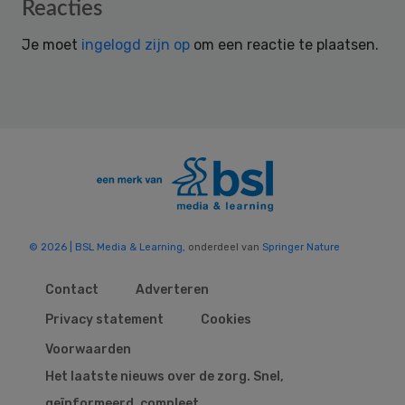
Reader
Reacties
Interactions
Je moet
ingelogd zijn op
om een reactie te plaatsen.
© 2026 | BSL Media & Learning
, onderdeel van
Springer Nature
Contact
Adverteren
Privacy statement
Cookies
Voorwaarden
Het laatste nieuws over de zorg. Snel,
geïnformeerd, compleet