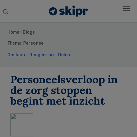
Search
this
Secondary
website
Sidebar
Home
›
Blogs
Thema:
Personeel
Opslaan
Reageer nu
Delen
Personeelsverloop in
de zorg stoppen
begint met inzicht