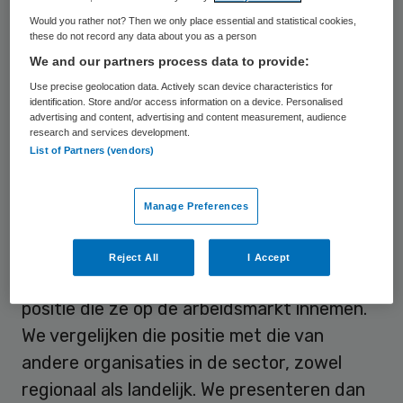
die landelijk werkt en vooral veel in
Would you rather not? Then we only place essential and statistical cookies,
these do not record any data about you as a person
Groningen actief is. Er werken ruim 1800
We and our partners process data to provide:
medewerkers, die zorg verlenen aan zo’n
Use precise geolocation data. Actively scan device characteristics for
4500 cliënten.
identification. Store and/or access information on a device. Personalised
advertising and content, advertising and content measurement, audience
research and services development.
Arbeidsmarkt
List of Partners (vendors)
De bijeenkomst bij TSN was wat wij een
Manage Preferences
spiegelsessie noemen. In die sessies
bespreken we de pensioenactualiteit en we
Reject All
I Accept
gaan met werkgevers in gesprek over de
positie die ze op de arbeidsmarkt innemen.
We vergelijken die positie met die van
andere organisaties in de sector, zowel
regionaal als landelijk. We presenteren dan