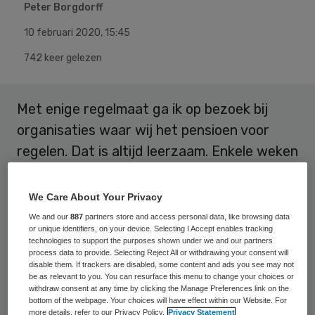
Peter Borgdorff
10 februari 2020
,
15:45
742 keer gelezen
Met enige regelmaat ga ik op bezoek bij
organisaties waar wij het pensioen voor
regelen. Dat is altijd leerzaam. Enkele weken
geleden was ik met twee collega’s te gast
bij TSN Thuiszorg in Zwolle. We spraken
We Care About Your Privacy
daar met het management over de
We and our
887
partners store and access personal data, like browsing data
or unique identifiers, on your device. Selecting I Accept enables tracking
arbeidsmarkt, die in de zorgsector onder
technologies to support the purposes shown under we and our partners
process data to provide. Selecting Reject All or withdrawing your consent will
druk staat.
disable them. If trackers are disabled, some content and ads you see may not
be as relevant to you. You can resurface this menu to change your choices or
withdraw consent at any time by clicking the Manage Preferences link on the
bottom of the webpage. Your choices will have effect within our Website. For
TSN Thuiszorg is een grote zorginstelling
more details, refer to our Privacy Policy.
Privacy Statement