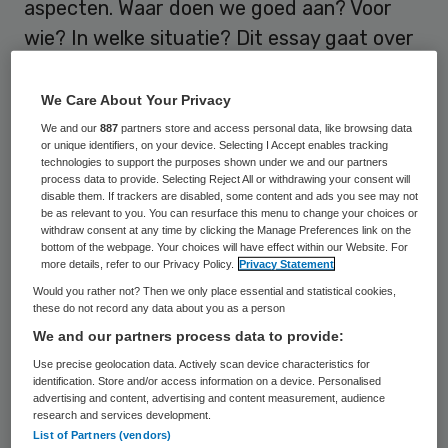
aspecten. Waar doen we goed aan? Voor
wie? In welke situatie? Dit essay gaat over
de impact van de coronacrisis op
vakmanschap.
We Care About Your Privacy
We and our
887
partners store and access personal data, like browsing data
or unique identifiers, on your device. Selecting I Accept enables tracking
technologies to support the purposes shown under we and our partners
In het FWG-trendonderzoek signaleren we
process data to provide. Selecting Reject All or withdrawing your consent will
al geruime tijd de behoefte van
disable them. If trackers are disabled, some content and ads you see may not
be as relevant to you. You can resurface this menu to change your choices or
zorgprofessionals om meer ruimte te
withdraw consent at any time by clicking the Manage Preferences link on the
bottom of the webpage. Your choices will have effect within our Website. For
krijgen voor hun vakmanschap. Of het nou
more details, refer to our Privacy Policy.
Privacy Statement
gaat om een verpleegkundige in een
Would you rather not? Then we only place essential and statistical cookies,
these do not record any data about you as a person
ziekenhuis of een zorgverlener in de
We and our partners process data to provide:
thuiszorg, zij constateren stuk voor stuk
Use precise geolocation data. Actively scan device characteristics for
een hoge ‘protocoldichtheid’. De vele
identification. Store and/or access information on a device. Personalised
advertising and content, advertising and content measurement, audience
protocollen, procedures, regels en
research and services development.
controlemechanismen zetten hun
List of Partners (vendors)