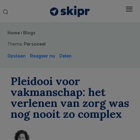
Search
this
Secondary
website
Sidebar
Home
›
Blogs
Thema:
Personeel
Opslaan
Reageer nu
Delen
Pleidooi voor
vakmanschap: het
verlenen van zorg was
nog nooit zo complex