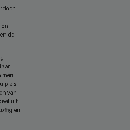
ardoor
,
 en
 en de
ig
daar
en men
lp als
den van
eel uit
offig en