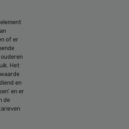
e element
van
n of er
doende
r ouderen
uik. Het
e waarde
ediend en
en’ en er
n de
tarieven