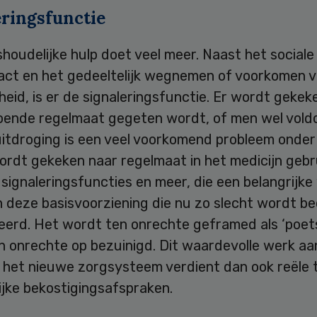
eringsfunctie
houdelijke hulp doet veel meer. Naast het social
act en het gedeeltelijk wegnemen of voorkomen 
id, is er de signaleringsfunctie. Er wordt gekeke
oende regelmaat gegeten wordt, of men wel vol
 uitdroging is een veel voorkomend probleem onde
ordt gekeken naar regelmaat in het medicijn gebr
 signaleringsfuncties en meer, die een belangrijk
n deze basisvoorziening die nu zo slecht wordt b
erd. Het wordt ten onrechte geframed als ‘poets
n onrechte op bezuinigd. Dit waardevolle werk aa
n het nieuwe zorgsysteem verdient dan ook reële 
ijke bekostigingsafspraken.