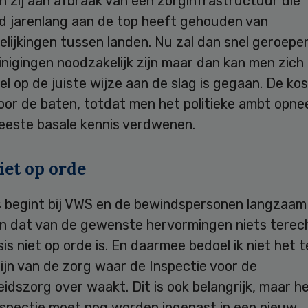
 zij aan afbraak van een zorginfrastructuur die
d jarenlang aan de top heeft gehouden van
elijkingen tussen landen. Nu zal dan snel geroep
nigingen noodzakelijk zijn maar dan kan men zich
l op de juiste wijze aan de slag is gegaan. De ko
oor de baten, totdat men het politieke ambt opne
meeste basale kennis verdwenen.
iet op orde
s begint bij VWS en de bewindspersonen langzaam 
n dat van de gewenste hervormingen niets terec
sis niet op orde is. En daarmee bedoel ik niet het 
ijn van de zorg waar de Inspectie voor de
dszorg over waakt. Dit is ook belangrijk, maar h
nspectie moet nog worden ingepast in een nieuw