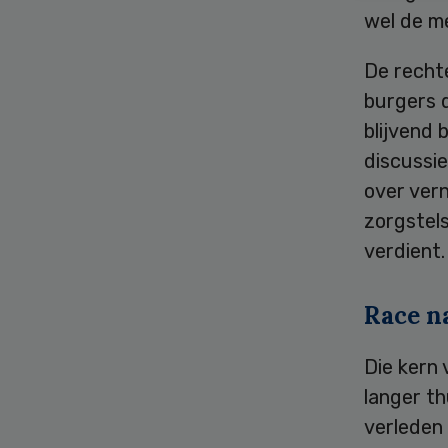
wel de me
De rechte
burgers 
blijvend
discussi
over ver
zorgstel
verdient.
Race n
Die kern
langer t
verleden