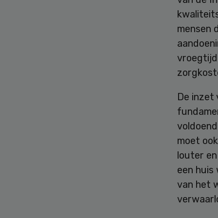
kwaliteit
mensen d
aandoeni
vroegtijd
zorgkost
De inzet 
fundamen
voldoende
moet ook
louter e
een huis 
van het 
verwaarl