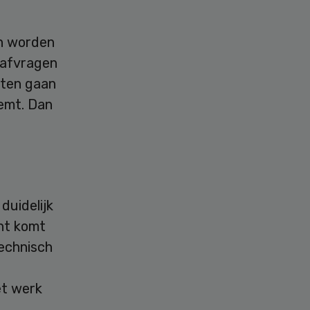
en worden
 afvragen
sten gaan
emt. Dan
duidelijk
ht komt
technisch
et werk