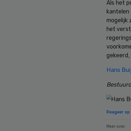
Als het p
kantelen 
mogelijk 
het verst
regering
voorkomen
gekeerd,
Hans Bui
Bestuur
Reageer op d
Meer over: