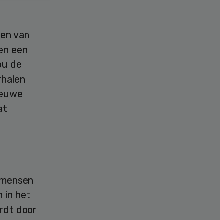
gen van
en een
ou de
rhalen
ieuwe
at
m mensen
 in het
rdt door