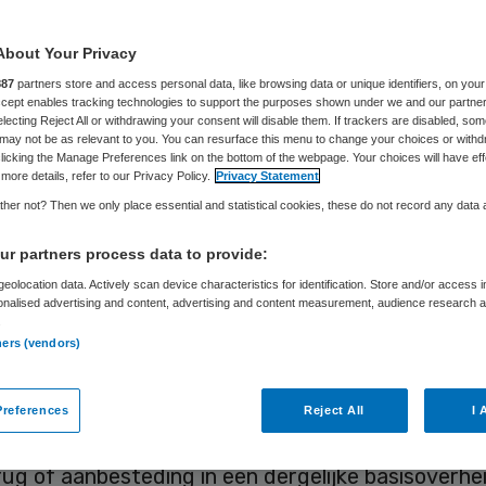
About Your Privacy
Hans Buijing
15 maart 2016
,
13:55
62 keer gelezen
887
partners store and access personal data, like browsing data or unique identifiers, on your
Accept enables tracking technologies to support the purposes shown under we and our partne
electing Reject All or withdrawing your consent will disable them. If trackers are disabled, so
may not be as relevant to you. You can resurface this menu to change your choices or withd
licking the Manage Preferences link on the bottom of the webpage. Your choices will have eff
more details, refer to our Privacy Policy.
Privacy Statement
eer anderhalf jaar waarschuwen voor de ramp die
her not? Then we only place essential and statistical cookies, these do not record any data
ltrekken is in de huishoudelijke hulp, lijkt eindelijk
r partners process data to provide:
eolocation data. Actively scan device characteristics for identification. Store and/or access 
onalised advertising and content, advertising and content measurement, audience research 
id kan leren van de eerdere ramp in de thuiszorg 
.
erheveling van huishoudelijke hulp van rijk naar
ners (vendors)
n in 2007. Naast de leercurve van de overheid is
ing aan de juridische kant van belang. Het wordt
references
Reject All
I 
er wat wel en niet kan met aanbesteding en ook k
ug of aanbesteding in een dergelijke basisoverhe