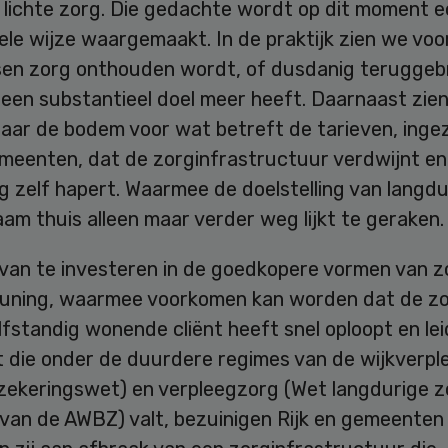
 lichte zorg. Die gedachte wordt op dit moment e
le wijze waargemaakt. In de praktijk zien we voo
en zorg onthouden wordt, of dusdanig teruggeb
geen substantieel doel meer heeft. Daarnaast zie
naar de bodem voor wat betreft de tarieven, inge
emeenten, dat de zorginfrastructuur verdwijnt en
 zelf hapert. Waarmee de doelstelling van langdu
am thuis alleen maar verder weg lijkt te geraken.
 van te investeren in de goedkopere vormen van z
uning, waarmee voorkomen kan worden dat de z
lfstandig wonende cliënt heeft snel oploopt en lei
t die onder de duurdere regimes van de wijkverpl
zekeringswet) en verpleegzorg (Wet langdurige z
 van de AWBZ) valt, bezuinigen Rijk en gemeente