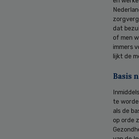
en werken
Nederlan
zorgverg
dat bezui
of men we
immers v
lijkt de 
Basis n
Inmiddel
te worde
als de ba
op orde z
Gezondhei
van de I