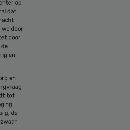
chter op
ral dat
racht
n we door
zet door
 de
rig en
org en
orgvraag
dt tot
eging
org, de
n zwaar