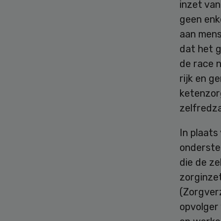
inzet van
geen enke
aan mens
dat het 
de race 
rijk en g
ketenzorg
zelfredza
In plaats
onderste
die de ze
zorginze
(Zorgver
opvolger