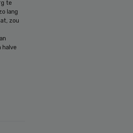
rg te
zo lang
aat, zou
aan
 halve