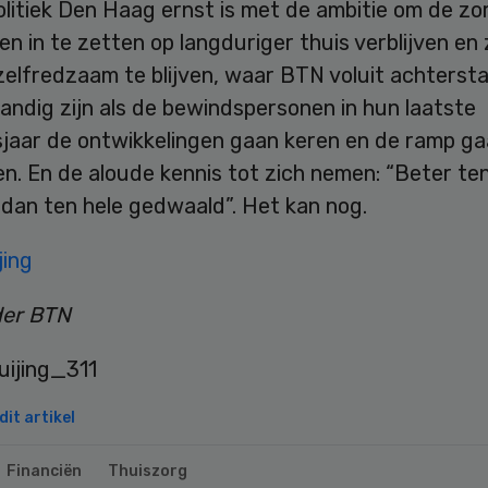
olitiek Den Haag ernst is met de ambitie om de zo
en in te zetten op langduriger thuis verblijven en 
zelfredzaam te blijven, waar BTN voluit achterst
andig zijn als de bewindspersonen in hun laatste
sjaar de ontwikkelingen gaan keren en de ramp g
. En de aloude kennis tot zich nemen: “Beter ten
 dan ten hele gedwaald”. Het kan nog.
jing
der BTN
it artikel
Financiën
Thuiszorg