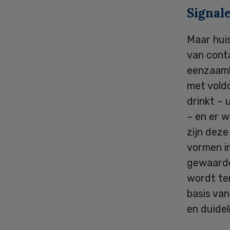
Signal
Maar huis
van cont
eenzaamhe
met vold
drinkt –
– en er w
zijn deze
vormen i
gewaarde
wordt te
basis va
en duidel