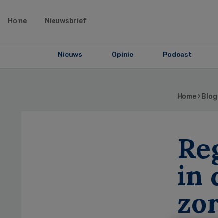
Home
Nieuwsbrief
Nieuws
Opinie
Podcast
Home
›
Blog
Reg
in 
zo