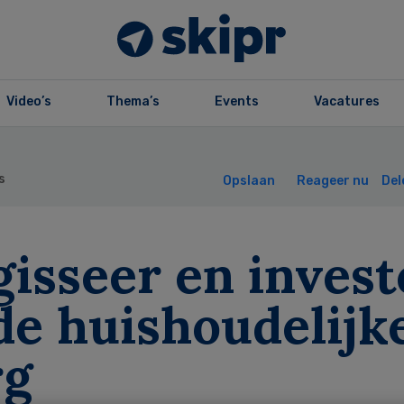
Video’s
Thema’s
Events
Vacatures
s
Opslaan
Reageer nu
Del
isseer en invest
de huishoudelijk
rg