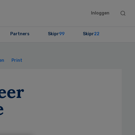
Searc
Inloggen
this
websit
Partners
Skipr
99
Skipr
22
Primary
Sidebar
en
Print
eer
e