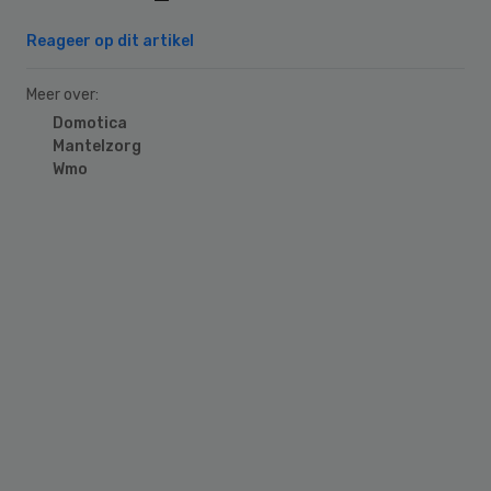
Reageer op dit artikel
Meer over:
Domotica
Mantelzorg
Wmo
Primary
Sidebar