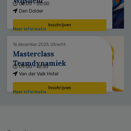
Wijsheid
00:00 - 00:00
Den Dolder
Inschrijven
Meer informatie
16 december 2025, Utrecht
Masterclass
Teamdynamiek
09:00 - 16:30
Van der Valk Hotel
Inschrijven
Meer informatie