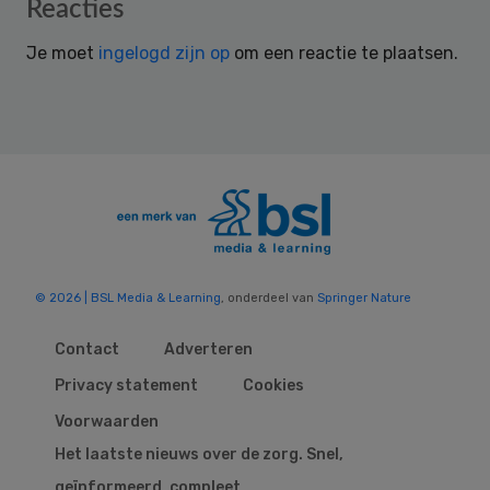
Reader
Reacties
Interactions
Je moet
ingelogd zijn op
om een reactie te plaatsen.
© 2026 | BSL Media & Learning
, onderdeel van
Springer Nature
Contact
Adverteren
Privacy statement
Cookies
Voorwaarden
Het laatste nieuws over de zorg. Snel,
geïnformeerd, compleet