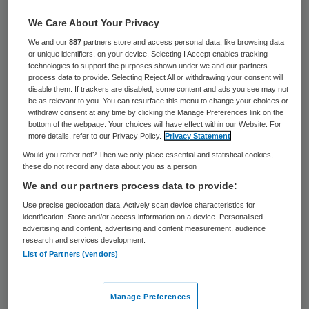
combineren is met een baan en het
We Care About Your Privacy
opvoeden van je eigen kinderen. Zeker niet
We and our
887
partners store and access personal data, like browsing data
als je ouders ook nog eens ver weg wonen.
or unique identifiers, on your device. Selecting I Accept enables tracking
technologies to support the purposes shown under we and our partners
process data to provide. Selecting Reject All or withdrawing your consent will
Het onderzoek haalde bijna alle pers van
disable them. If trackers are disabled, some content and ads you see may not
be as relevant to you. You can resurface this menu to change your choices or
Elsevier tot Trouw en zo ongeveer alles wat
withdraw consent at any time by clicking the Manage Preferences link on the
bottom of the webpage. Your choices will have effect within our Website. For
daartussen inzit. Het is mij dan ook een
more details, refer to our Privacy Policy.
Privacy Statement
compleet raadsel dat de hamvraag nergens
Would you rather not? Then we only place essential and statistical cookies,
these do not record any data about you as a person
weerklonk. Hoe kan het dat politici en
We and our partners process data to provide:
beleidsmakers in de zorg zich niet en masse
Use precise geolocation data. Actively scan device characteristics for
afvroegen hoe de zorg dan wél betaalbaar
identification. Store and/or access information on a device. Personalised
advertising and content, advertising and content measurement, audience
georganiseerd kan worden?
research and services development.
List of Partners (vendors)
Sandwichgeneratie
Manage Preferences