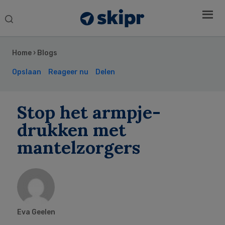
Search
this
Secondary
website
Sidebar
Home
›
Blogs
Opslaan
Reageer nu
Delen
Stop het armpje-
drukken met
mantelzorgers
Eva Geelen