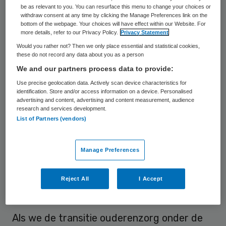
vanuit een visie heeft gecontinueerd. Maar
be as relevant to you. You can resurface this menu to change your choices or
withdraw consent at any time by clicking the Manage Preferences link on the
is dat ook niet een dieptepunt dat een
bottom of the webpage. Your choices will have effect within our Website. For
more details, refer to our Privacy Policy.
Privacy Statement
bestuurder wordt geprezen omdat deze
Would you rather not? Then we only place essential and statistical cookies,
een visie heeft? Doet Eelco Damen niet
these do not record any data about you as a person
gewoon zijn werk en hebben andere
We and our partners process data to provide:
bestuurders dan geen visie? Daar zit
Use precise geolocation data. Actively scan device characteristics for
identification. Store and/or access information on a device. Personalised
mogelijk de makke van de transitie
advertising and content, advertising and content measurement, audience
research and services development.
langdurige zorg. Weten we eigenlijk wel
List of Partners (vendors)
waar we naartoe op weg zijn of is de
transitie ingegeven door de
Manage Preferences
onbetaalbaarheid van de langdurige zorg
?
Reject All
I Accept
Achterstevoren
Als we de transitie ouderenzorg onder de