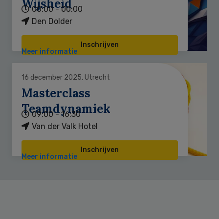
Wijsheid
00:00 - 00:00
Den Dolder
Inschrijven
Meer informatie
16 december 2025, Utrecht
Masterclass
Teamdynamiek
09:00 - 16:30
Van der Valk Hotel
Inschrijven
Meer informatie