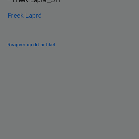
Freek Lapré
Reageer op dit artikel
Primary
Sidebar