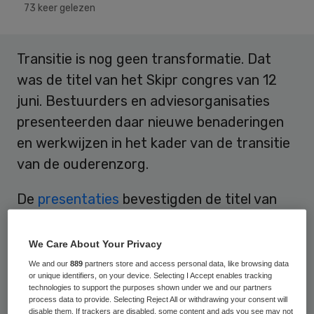
73 keer gelezen
Transitie is nog geen transformatie. Dat
was de titel van het Skipr congres van 12
juni. Bestuurders en adviesorganisaties
presenteerden daar nieuwe benaderingen
en werkwijzen in het kader van de transitie
van de ouderenzorg.
De
presentaties
bevestigden de titel van
het
congres
: er is sprake van het
herpositioneren van het aanbod in de
We Care About Your Privacy
nieuwe context. Maar is er wel een nieuwe
We and our
889
partners store and access personal data, like browsing data
or unique identifiers, on your device. Selecting I Accept enables tracking
context? Lovende woorden waren er voor
technologies to support the purposes shown under we and our partners
process data to provide. Selecting Reject All or withdrawing your consent will
Eelco Damen
die de huishoudelijke zorg
disable them. If trackers are disabled, some content and ads you see may not