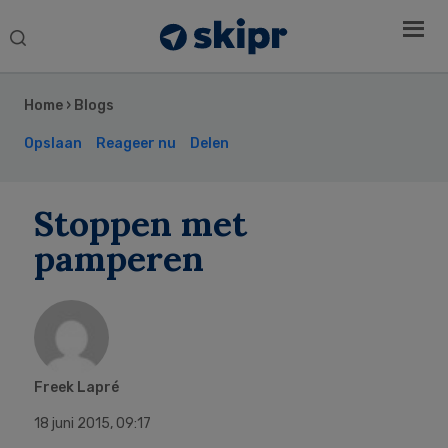
Search
this
Secondary
website
Sidebar
Home
›
Blogs
Opslaan
Reageer nu
Delen
Stoppen met
pamperen
Freek Lapré
18 juni 2015
,
09:17