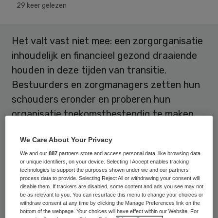
29 keer gelezen
Het valt vast niet mee: een zorgorganisatie
inhoudelijk en financieel gezond draaiende
houden in deze tijden van transitie.
Bestuurders en zorgmanagers zetten hun
schouders eronder en proberen hun
organisatie toekomstbestendig te maken.
Eén van de middelen die hen daartoe ter
We Care About Your Privacy
beschikking staat is de ‘business case’. Voor
We and our
887
partners store and access personal data, like browsing data
or unique identifiers, on your device. Selecting I Accept enables tracking
professionals, die hun werk in de
technologies to support the purposes shown under we and our partners
process data to provide. Selecting Reject All or withdrawing your consent will
gezondheidszorg niet zozeer als business
disable them. If trackers are disabled, some content and ads you see may not
beschouwen, een wat vervreemdende
be as relevant to you. You can resurface this menu to change your choices or
withdraw consent at any time by clicking the Manage Preferences link on the
term, maar nu al niet meer weg te denken
bottom of the webpage. Your choices will have effect within our Website. For