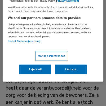
more details, refer to our Privacy Policy.
Privacy Statement
uit het zorglandschap. Graag vertel ik hier
Would you rather not? Then we only place essential and statistical cookies,
hoe dat werken met een business case
these do not record any data about you as a person
bleek uit te werken voor Tineke. Voor mij
We and our partners process data to provide:
staat zij symbool voor veel medewerkers in
Use precise geolocation data. Actively scan device characteristics for
identification. Store and/or access information on a device. Personalised
de zorg, die vanuit intrinsieke motivatie hun
advertising and content, advertising and content measurement, audience
research and services development.
werk doen en veel meer doen dan strikt
List of Partners (vendors)
noodzakelijk gezien hun functie.
Manage Preferences
Kanjer
Reject All
I Accept
Tineke werkt, ik meen al zo’n veertig jaar, in
een psychogeriatrisch verpleeghuis en
heeft daar de verantwoordelijkheid voor de
zorg voor de kleding van de bewoners. Ze is
een kanjer in dat werk. Ze kent alle (toch