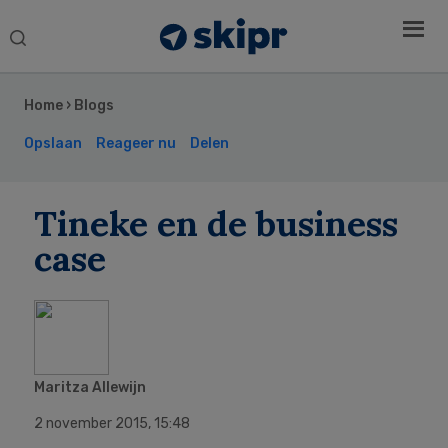
Search
this
Secondary
website
Sidebar
Home
›
Blogs
Opslaan
Reageer nu
Delen
Tineke en de business
case
Maritza Allewijn
2 november 2015
,
15:48