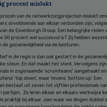
ig procent mislukt
 procen van de netwerkzorgprojecten mislukt om
ers onvoldoende aan elkaar verbonden zijn, volge
n van de Essenburgh Group. Een belangrijke reden
e 30 procent wel succesvol is? Zij hebben wezenl
 de gezamenlijkheid via de besturen.
atief in de regio is dan ook gestart in de gezamenli
jke steun. En dat maakt het sterk. Vervolgens zijn
onals in zogenaamde ‘scrumteams’ aangehaakt en 
luitend ‘top down’, maar tevens ‘bottom up’. Een
 bestaat uit zeven tot vijftien professionals van
 partijen. Ze leren elkaar en elkaars werkwijze k
 de praktijk bij elkaar, zien waar we dingen dubbel o
doen en overwinnen (voor)oordelen die echte sam