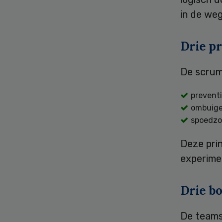
in de we
Drie p
De scrum
prevent
ombuige
spoedzor
Deze pri
experime
Drie b
De teams