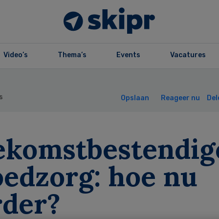
Video’s
Thema’s
Events
Vacatures
s
Opslaan
Reageer nu
Del
ekomstbestendig
oedzorg: hoe nu
rder?