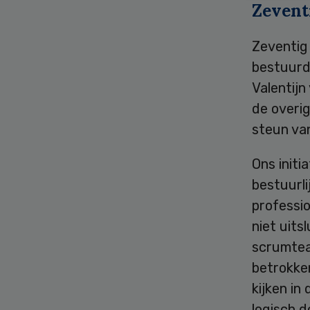
Zevent
Zeventig
bestuurd
Valentij
de overig
steun van
Ons initi
bestuurli
professi
niet uits
scrumteam
betrokken
kijken in
logisch 