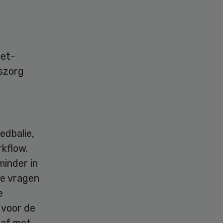
iet-
iszorg
edbalie,
kflow.
inder in
de vragen
e
 voor de
 af met