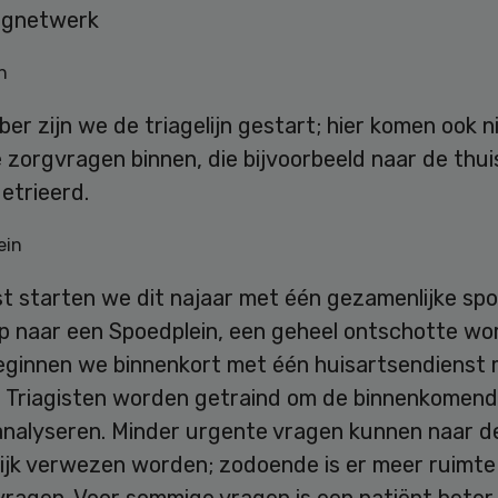
rgnetwerk
n
ber zijn we de triagelijn gestart; hier komen ook n
 zorgvragen binnen, die bijvoorbeeld naar de thu
etrieerd.
ein
t starten we dit najaar met één gezamenlijke spo
p naar een Spoedplein, een geheel ontschotte wor
eginnen we binnenkort met één huisartsendienst m
. Triagisten worden getraind om de binnenkomen
analyseren. Minder urgente vragen kunnen naar d
ijk verwezen worden; zodoende is er meer ruimte
vragen. Voor sommige vragen is een patiënt beter