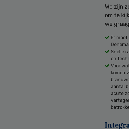
We zijn z
om te ki
we graag
Er moet 
Denemar
Snelle r
en techn
Voor wat
komen vo
brandwee
aantal b
acute zo
vertege
betrokke
Integra