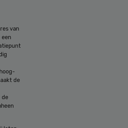
res van
r een
atiepunt
dig
 hoog-
maakt de
t de
mheen