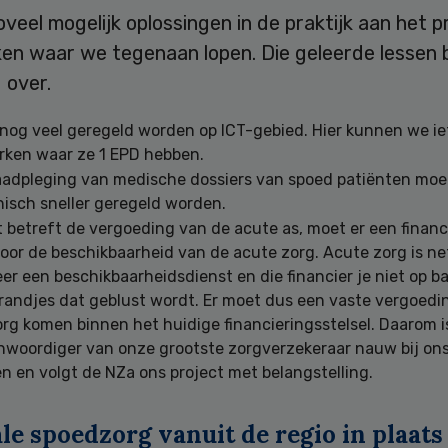
oveel mogelijk oplossingen in de praktijk aan het 
jken waar we tegenaan lopen. Die geleerde lessen
 over.
nog veel geregeld worden op ICT-gebied. Hier kunnen we iet
ken waar ze 1 EPD hebben.
aadpleging van medische dossiers van spoed patiënten moet
isch sneller geregeld worden.
 betreft de vergoeding van de acute as, moet er een financ
or de beschikbaarheid van de acute zorg. Acute zorg is net
r een beschikbaarheidsdienst en die financier je niet op ba
randjes dat geblust wordt. Er moet dus een vaste vergoedi
rg komen binnen het huidige financieringsstelsel. Daarom i
nwoordiger van onze grootste zorgverzekeraar nauw bij ons
n en volgt de NZa ons project met belangstelling.
le spoedzorg vanuit de regio in plaats