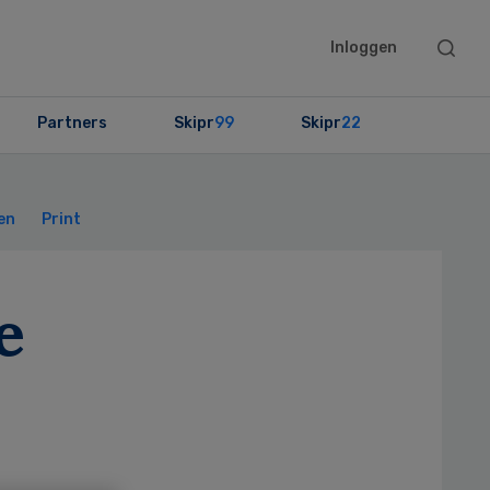
Searc
Inloggen
this
websit
Partners
Skipr
99
Skipr
22
Primary
Sidebar
en
Print
e