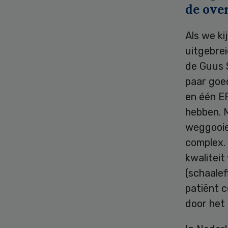
de ove
Als we k
uitgebre
de Guus 
paar goe
en één E
hebben. 
weggooie
complex.
kwalitei
(schaale
patiënt 
door het 