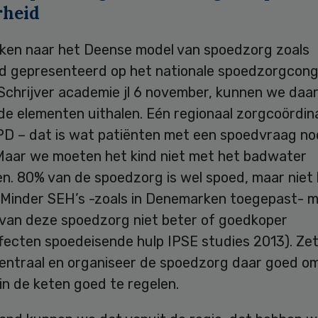
rheid
ijken naar het Deense model van spoedzorg zoals
id gepresenteerd op het nationale spoedzorgcong
Schrijver academie jl 6 november, kunnen we daa
de elementen uithalen. Eén regionaal zorgcoördin
PD – dat is wat patiënten met een spoedvraag no
Maar we moeten het kind niet met het badwater
n. 80% van de spoedzorg is wel spoed, maar niet
 Minder SEH’s -zoals in Denemarken toegepast- 
t van deze spoedzorg niet beter of goedkoper
ffecten spoedeisende hulp IPSE studies 2013). Ze
centraal en organiseer de spoedzorg daar goed o
in de keten goed te regelen.