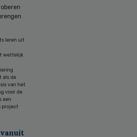
proberen
 brengen
s leren uit
 wettelijk
iering
 als de
sis van het
ng voor de
s een
 project
 vanuit