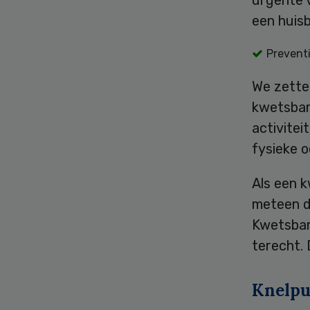
een huis
Prevent
We zetten
kwetsbar
activitei
fysieke 
Als een 
meteen d
Kwetsbar
terecht. 
Knelpu