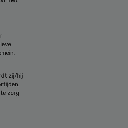
r
ieve
omein,
t zij/hij
rtijden.
ute zorg