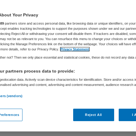
About Your Privacy
Eveline de Bont
11 december 2019
,
11:27
1019 keer gelezen
889
partners store and access personal data, like browsing data or unique identifiers, on your
Accept enables tracking technologies to support the purposes shown under we and our partne
electing Reject All or withdrawing your consent will disable them. If trackers are disabled, so
may not be as relevant to you. You can resurface this menu to change your choices or withd
licking the Manage Preferences link on the bottom of the webpage. Your choices will have eff
more details, refer to our Privacy Policy.
Privacy Statement
ember was ik bij het Spoedzorg symposium van G
her not? Then we only place essential and statistical cookies, these do not record any data
s. Guus stelde voor om de discussies van die dag
r partners process data to provide:
. Dat doe ik graag.
eolocation data. Actively scan device characteristics for identification. Store and/or access 
onalised advertising and content, advertising and content measurement, audience research 
.
rs bij ons in de regio hebben elkaar namelijk ge
ners (vendors)
ntensief samen aan toekomstbestendige spoedzo
We kennen de redenen en de urgentie ervan: bel
references
Reject All
I 
poedzorg, vergrijzing, kwetsbare ouderen, zorgb