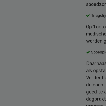
spoedzo
Triagelij
Op 1 okto
medische
worden g
Spoedpl
Daarnaas
als opsta
Verder b
de nacht
goed te 
dagprakt
urgente 