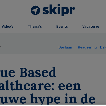
Video’s
Thema’s
Events
Vacatures
s
Opslaan
Reageer nu
Del
lue Based
althcare: een
euwe hype in de