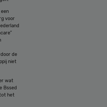
 een
rg voor
Nederland
hcare”
n
rdoor de
pij niet
er wat
ce Bssed
tot het