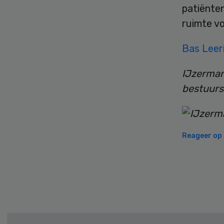
patiënte
ruimte v
Bas Leer
IJzerman
bestuurs
Reageer op d
Secondary
Sidebar