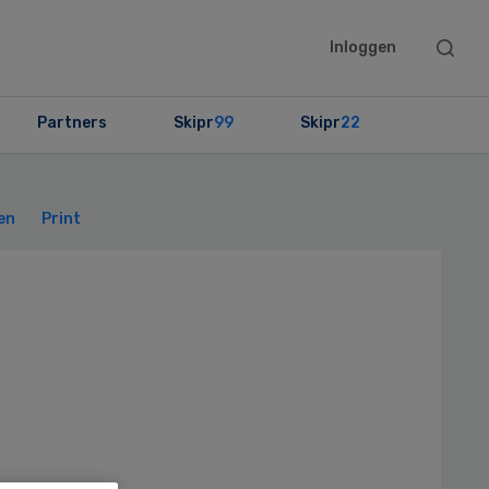
Searc
Inloggen
this
websit
Partners
Skipr
99
Skipr
22
Primary
Sidebar
en
Print