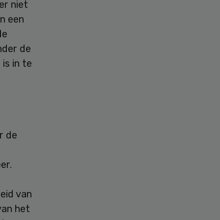
r niet
an een
de
nder de
is in te
r de
er.
heid van
van het