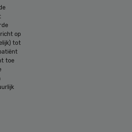
gde
t
rde
ericht op
lijk) tot
patiënt
ht toe
e
n
urlijk