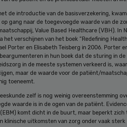
met de introductie van de basisverzekering, kwam
e op gang naar de toegevoegde waarde van de zo
 maatschappij, Value Based Healthcare (VBH). In 
a het verschijnen van het boek “Redefining Healt
el Porter en Elisabeth Teisberg in 2006. Porter e
 beargumenteren in hun boek dat de sturing in de
idszorg in de meeste systemen verkeerd is, waa
tijgen, maar de waarde voor de patiënt/maatschap
inig toeneemt.
neeskunde zelf is nog weinig overeenstemming ov
gde waarde is in de ogen van de patiënt. Eviden
(EBM) komt dicht in de buurt, maar beperkt zich 
n klinische uitkomsten van zorg onder vaak sterk