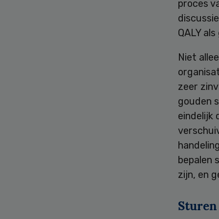
proces v
discussi
QALY als
Niet alle
organisat
zeer zinv
gouden s
eindelijk
verschui
handelin
bepalen 
zijn, en
Sturen