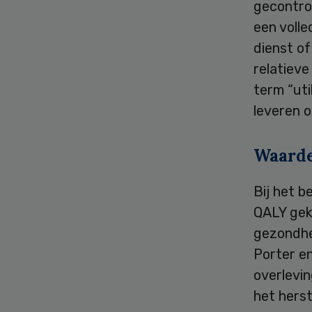
gecontro
een voll
dienst o
relatieve
term “uti
leveren o
Waarde
Bij het 
QALY gek
gezondhe
Porter e
overlevin
het herst