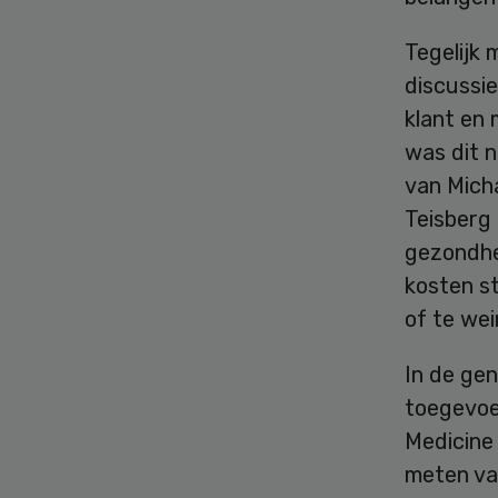
Tegelijk 
discussi
klant en
was dit n
van Micha
Teisberg
gezondhe
kosten s
of te we
In de ge
toegevoe
Medicine 
meten va