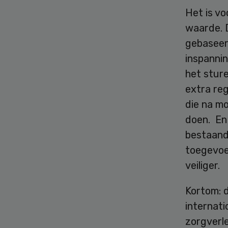
Het is v
waarde. D
gebaseer
inspannin
het sture
extra reg
die na m
doen. En 
bestaand
toegevoe
veiliger.
Kortom: d
internati
zorgverle