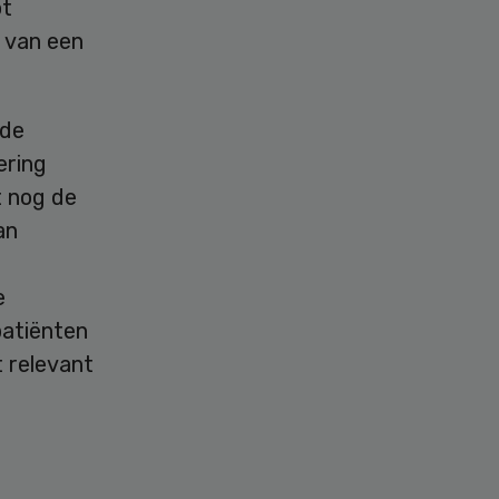
ot
 van een
 de
ering
t nog de
an
e
patiënten
 relevant