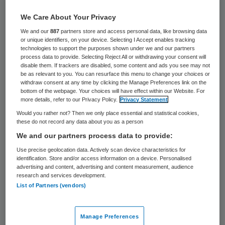
verschil kunnen maken. Juist in deze tijd –
We Care About Your Privacy
waarin de budgetten voor zorg en
We and our
887
partners store and access personal data, like browsing data
ondersteuning onder druk staan en de
or unique identifiers, on your device. Selecting I Accept enables tracking
technologies to support the purposes shown under we and our partners
werkdruk voor personeel, mede door de
process data to provide. Selecting Reject All or withdrawing your consent will
disable them. If trackers are disabled, some content and ads you see may not
krapte op de arbeidsmarkt, toeneemt – is
be as relevant to you. You can resurface this menu to change your choices or
withdraw consent at any time by clicking the Manage Preferences link on the
het goed als bestuurders en
bottom of the webpage. Your choices will have effect within our Website. For
leidinggevenden van zorgorganisaties laten
more details, refer to our Privacy Policy.
Privacy Statement
Would you rather not? Then we only place essential and statistical cookies,
zien hoe zij een positieve impact kunnen
these do not record any data about you as a person
maken.
We and our partners process data to provide:
Use precise geolocation data. Actively scan device characteristics for
identification. Store and/or access information on a device. Personalised
Vertrouwen
advertising and content, advertising and content measurement, audience
research and services development.
List of Partners (vendors)
Die positieve impact draait om vertrouwen
in de mensen op de werkvloer. Mijn stelling
Manage Preferences
is dat we in de zorg in Nederland te weinig