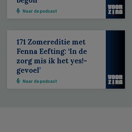
begon’
Naar de podcast
171 Zomereditie met
Fenna Eefting: ‘In de
zorg mis ik het yes!-
gevoel’
Naar de podcast