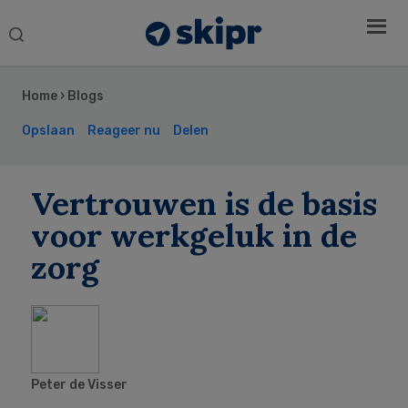
Search
this
Secondary
website
Sidebar
Home
›
Blogs
Opslaan
Reageer nu
Delen
Vertrouwen is de basis
voor werkgeluk in de
zorg
Peter de Visser