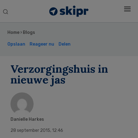
Search
this
Secondary
website
Sidebar
Home
›
Blogs
Opslaan
Reageer nu
Delen
Verzorgingshuis in
nieuwe jas
Danielle Harkes
28 september 2015
,
12:46