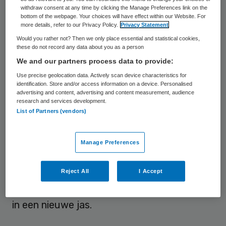
withdraw consent at any time by clicking the Manage Preferences link on the
oudste bezoeker van de rommelmarkt is.
bottom of the webpage. Your choices will have effect within our Website. For
more details, refer to our Privacy Policy.
Privacy Statement
Toch is mijn schoonvader niet maatgevend
Would you rather not? Then we only place essential and statistical cookies,
these do not record any data about you as a person
voor de voorkeur van ouderen. Het
We and our partners process data to provide:
verzorgingshuis is bezig met een revival,
Use precise geolocation data. Actively scan device characteristics for
lijkt het wel. Vonden we een aantal jaar
identification. Store and/or access information on a device. Personalised
advertising and content, advertising and content measurement, audience
geleden dat het bejaardenhuis volledig uit
research and services development.
List of Partners (vendors)
de tijd was, nu de overheid daadwerkelijk
de toegang beperkt, zijn er opeens heel veel
fans. In veel gevallen lijkt het me een reflex
Manage Preferences
die vaker optreedt bij veranderingen, maar
Reject All
I Accept
twee ontwikkelingen laten wel degelijk zien
dat er toekomst is voor het verzorgingshuis
in een nieuwe jas.