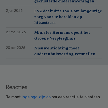
geclusterde ouderenwoningen
EVZ deelt drie tools om langdurige
2 jun 2026
zorg voor te bereiden op
hittestress
Minister Hermans opent het
27 mei 2026
Groene Verpleeghuis
Nieuwe stichting moet
20 apr 2026
ouderenhuisvesting versnellen
Reader
Reacties
Interactions
Je moet
ingelogd zijn op
om een reactie te plaatsen.