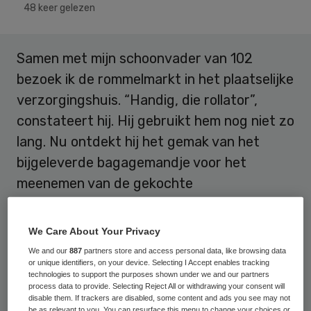
48 keer gelezen
Samen met mijn schoonvader van 102
bezoek ik de rommelmarkt in het plaatselijke
verzorgingshuis. “Handig, die rollator”,
constateert hij. Hij gebruikt hem nog niet zo
lang. Nu ontdekt hij het gemak van het
bijgeleverde bagagemandje voor het
meenemen van de gekochte
tweedehandsboeken. Als we een kopje
koffie drinken, kijkt hij om zich heen. “Het is
We Care About Your Privacy
toch wat”, verzucht hij, “Al die oude
We and our
887
partners store and access personal data, like browsing data
or unique identifiers, on your device. Selecting I Accept enables tracking
mensen. Nee, da’s niks voor mij”. Hij is blij
technologies to support the purposes shown under we and our partners
met zijn seniorenappartement in de buurt
process data to provide. Selecting Reject All or withdrawing your consent will
disable them. If trackers are disabled, some content and ads you see may not
en realiseert zich niet dat hij verreweg de
be as relevant to you. You can resurface this menu to change your choices or