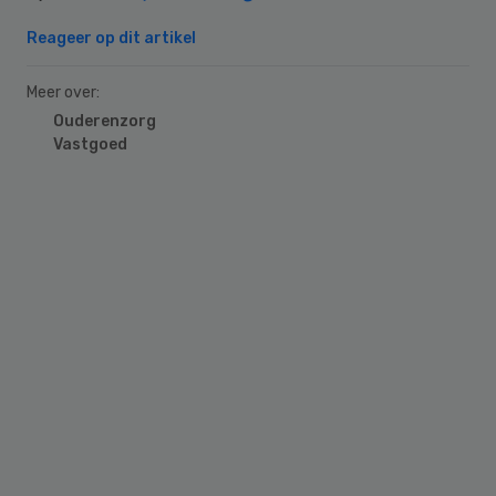
Reageer op dit artikel
Meer over:
Ouderenzorg
Vastgoed
Primary
Sidebar