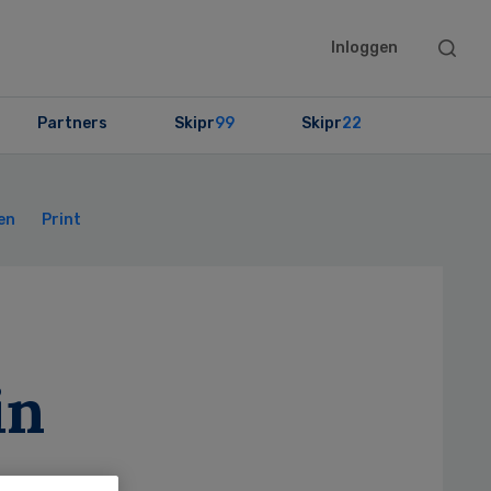
Searc
Inloggen
this
websit
Partners
Skipr
99
Skipr
22
Primary
Sidebar
en
Print
:
in