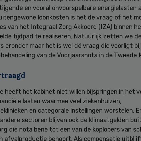
 stijgende en vooral onvoorspelbare energielasten
itengewone loonkosten is het de vraag of het mog
es van het Integraal Zorg Akkoord (IZA) binnen he
lde tijdpad te realiseren. Natuurlijk zetten we d
 eronder maar het is wel dé vraag die voorligt bij
behandeling van de Voorjaarsnota in de Tweede 
rtraagd
e heeft het kabinet niet willen bijspringen in het v
nanciële lasten waarmee veel ziekenhuizen,
ieklinieken en categorale instellingen worstelen. 
andere sectoren blijven ook de klimaatgelden bui
rg die nota bene tot een van de koplopers van sc
n afvalproductie behoort. Als compensatie uitblijf