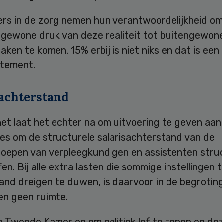
rs in de zorg nemen hun verantwoordelijkheid o
ngewone druk van deze realiteit tot buitengewon
aken te komen. 15% erbij is niet niks en dat is een
tement.
sachterstand
et laat het echter na om uitvoering te geven aan
es om de structurele salarisachterstand van de
oepen van verpleegkundigen en assistenten stru
fen. Bij alle extra lasten die sommige instellingen t
and dreigen te duwen, is daarvoor in de begrotin
gen geen ruimte.
e Tweede Kamer op om politiek lef te tonen en de