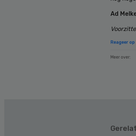
Ad Melk
Voorzitt
Reageer op d
Meer over:
Secondary
Sidebar
Gerela