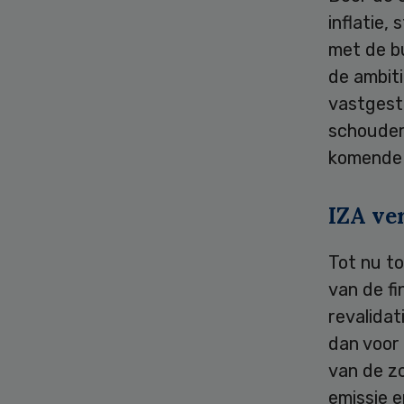
inflatie,
met de bu
de ambiti
vastgeste
schouders
komende 
IZA ve
Tot nu to
van de fi
revalidat
dan voor 
van de zo
emissie e