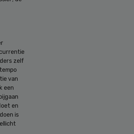
er
currentie
ders zelf
e tempo
tie van
k een
bijgaan
doet en
doen is
llicht