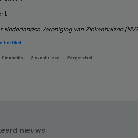
ert
er Nederlandse Vereniging van Ziekenhuizen (NV
it artikel
Financiën
Ziekenhuizen
Zorgstelsel
teerd nieuws