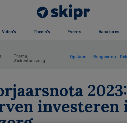
Video’s
Thema’s
Events
Vacatures
s
Thema:
Opslaan
Reageer nu
Del
Ziekenhuiszorg
orjaarsnota 2023
rven investeren 
 zorg