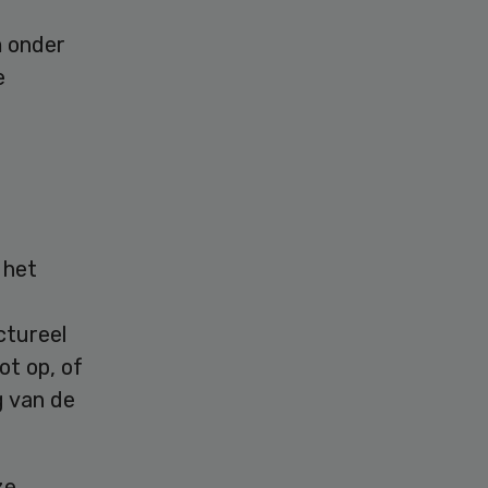
m onder
e
 het
ctureel
ot op, of
g van de
ze