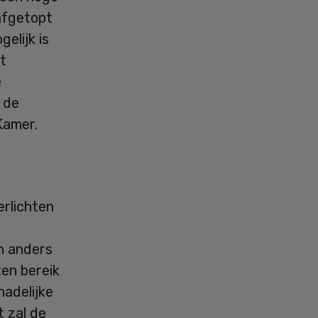
 afgetopt
elijk is
t
e
 de
Kamer.
erlichten
En anders
ten bereik
hadelijke
t zal de