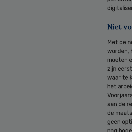
digitalise
Niet vo
Met de n
worden, 
moeten e
zijn eers
waar te 
het arbe
Voorjaar
aan de re
de maats
geen opti
nog hoger