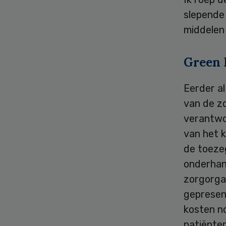
slepende
middelen 
Green 
Eerder a
van de z
verantwoo
van het k
de toeze
onderhand
zorgorga
gepresen
kosten no
patiënten