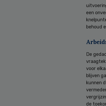
uitvoeri
een onver
knelpunte
behoud e
Arbeid
De gedach
vraagtek
voor elk
blijven 
kunnen d
vermeden
vergrijz
de toeko