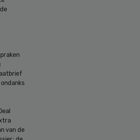
gde
spraken
g
aatbrief
n ondanks
Deal
xtra
an van de
ssier; de