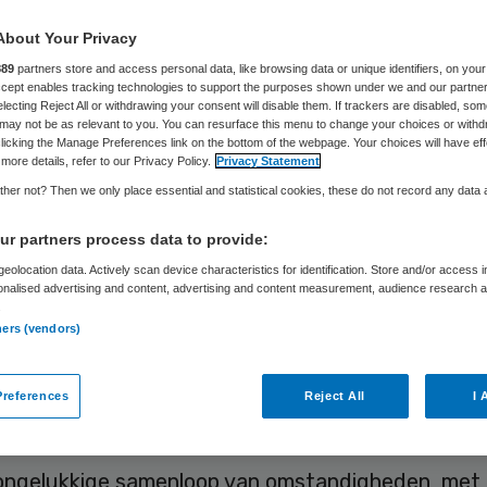
About Your Privacy
889
partners store and access personal data, like browsing data or unique identifiers, on your
Ad Melkert
16 mei 2023
,
21:32
729 keer gelezen
Accept enables tracking technologies to support the purposes shown under we and our partne
electing Reject All or withdrawing your consent will disable them. If trackers are disabled, so
may not be as relevant to you. You can resurface this menu to change your choices or withd
licking the Manage Preferences link on the bottom of the webpage. Your choices will have eff
more details, refer to our Privacy Policy.
Privacy Statement
her not? Then we only place essential and statistical cookies, these do not record any data
graal Zorgakkoord draagt de ziekenhuizen op de g
tgaven terug te brengen tot nul. Dat gaat alleen
r partners process data to provide:
 eerste lijn, wijkverpleging en ouderenzorg en doo
eolocation data. Actively scan device characteristics for identification. Store and/or access 
onalised advertising and content, advertising and content measurement, audience research 
ale zorg thuis capaciteit bestaat om de jaarlijks f
.
ners (vendors)
van de demografische druk op te vangen. Daarto
eïnvesteerd in anders werken, samenwerken en in
references
Reject All
I 
ning. De kost gaat ook hier voor de baat uit.
ongelukkige samenloop van omstandigheden, met