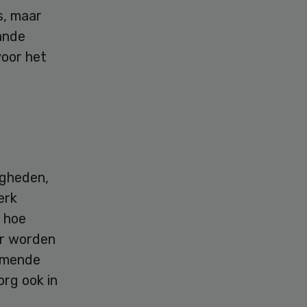
s, maar
ande
voor het
igheden,
erk
 hoe
ur worden
nemende
rg ook in