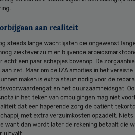
ring.
orbijgaan aan realiteit
og steeds lange wachtlijsten die ongewenst lang
hoog ziekteverzuim en blijvende arbeidsmarktcon
r echt een paar schepjes bovenop. De zorgaanbie
t aan zet. Maar om de IZA ambities in het vereist
kunnen maken is extra steun nodig voor de repara
idsvoorwaardengat en het duurzaamheidsgat. Oo
snota in het teken van ombuigingen mag niet voor
aliteit dat een haperende zorg de patiënt tekort
chappij met extra verzuimkosten opzadelt. Niets 
e want dan wordt later de rekening betaalt die we
 uitvalt.