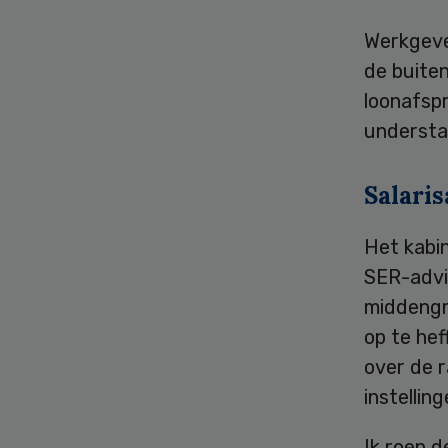
Werkgeve
de buite
loonafspr
understa
Salari
Het kabin
SER-advi
middengr
op te hef
over de r
instellin
Ik roep d