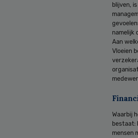
blijven, 
manageme
gevoelen
namelijk 
Aan welk
Vloeien b
verzekera
organisat
medewerk
Financ
Waarbij h
bestaat:
mensen me