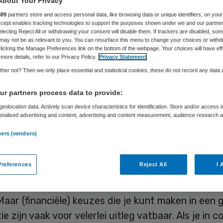
About Your Privacy
Sander Scholten
20 juni 2019
,
11:00
51 keer gelezen
889
partners store and access personal data, like browsing data or unique identifiers, on your
Accept enables tracking technologies to support the purposes shown under we and our partne
electing Reject All or withdrawing your consent will disable them. If trackers are disabled, so
may not be as relevant to you. You can resurface this menu to change your choices or withd
licking the Manage Preferences link on the bottom of the webpage. Your choices will have eff
more details, refer to our Privacy Policy.
Privacy Statement
nisaties komen steeds verder van hun cliënten af
her not? Then we only place essential and statistical cookies, these do not record any data
 zijn bezig met het voldoen aan regelgeving. Terwij
den moeten kijken naar wat de cliënt nodig heeft
r partners process data to provide:
 of zij zo goed mogelijk geholpen?
eolocation data. Actively scan device characteristics for identification. Store and/or access 
onalised advertising and content, advertising and content measurement, audience research 
.
st wat nodig is wel eens in tegen wat intern of e
ners (vendors)
 Het is echter de vraag of je elke regel letterlijk
, en hoe je dit doet.
references
Reject All
I 
ties willen graag dat hun mensen aan de juiste k
Maar (financiële) keuzes die je kunt maken in een 
e zijn vaak voor velerlei uitleg vatbaar. Als je in co