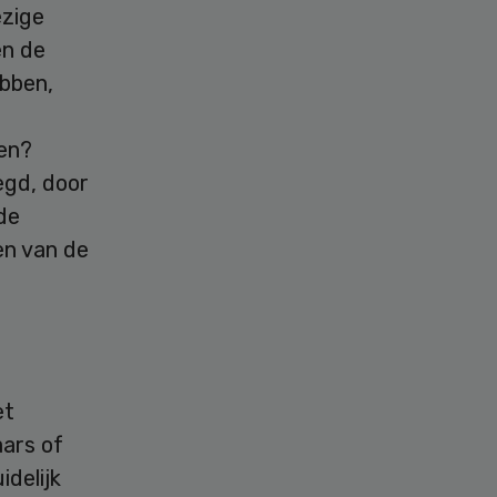
ezige
en de
ebben,
den?
egd, door
de
en van de
et
ars of
delijk