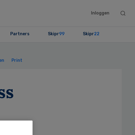
Searc
Inloggen
this
websit
Partners
Skipr
99
Skipr
22
Primary
Sidebar
en
Print
ss