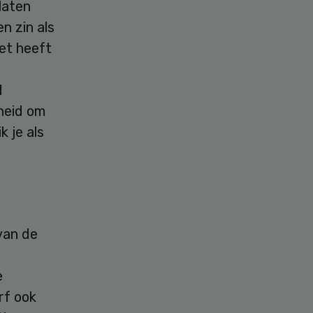
laten
n zin als
Het heeft
d
heid om
k je als
 van de
e
rf ook