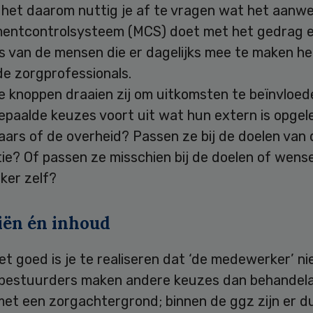
is het daarom nuttig je af te vragen wat het aanw
ntcontrolsysteem (MCS) doet met het gedrag 
s van de mensen die er dagelijks mee te maken h
de zorgprofessionals.
e knoppen draaien zij om uitkomsten te beïnvloe
epaalde keuzes voort uit wat hun extern is opgel
ars of de overheid? Passen ze bij de doelen van 
ie? Of passen ze misschien bij de doelen of wens
er zelf?
iën én inhoud
et goed is je te realiseren dat ‘de medewerker’ ni
 bestuurders maken andere keuzes dan behandela
t een zorgachtergrond; binnen de ggz zijn er dui