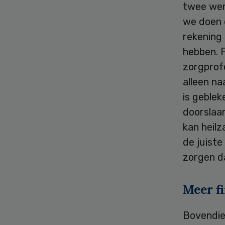
twee were
we doen o
rekening
hebben. F
zorgprofe
alleen na
is geblek
doorslaan
kan heilz
de juist
zorgen da
Meer f
Bovendie