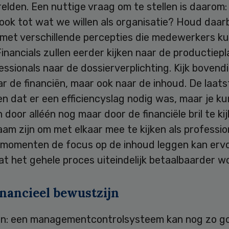
lden. Een nuttige vraag om te stellen is daarom: 
ok tot wat we willen als organisatie? Houd daarb
 met verschillende percepties die medewerkers k
inancials zullen eerder kijken naar de productiep
ssionals naar de dossierverplichting. Kijk bovendi
ar de financiën, maar ook naar de inhoud. De laats
en dat er een efficiencyslag nodig was, maar je ku
 door alléén nog maar door de financiële bril te ki
aam zijn om met elkaar mee te kijken als professio
e momenten de focus op de inhoud leggen kan erv
t het gehele proces uiteindelijk betaalbaarder w
inancieel bewustzijn
n: een managementcontrolsysteem kan nog zo goe