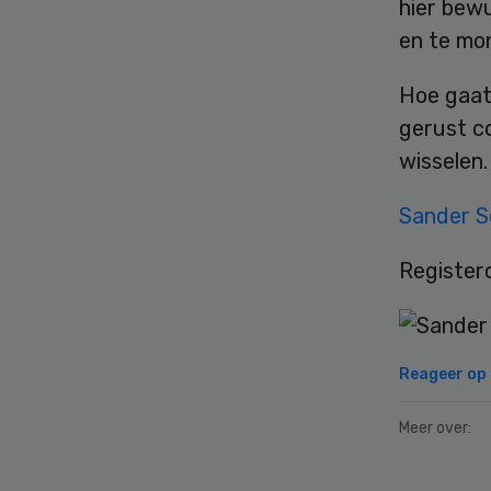
hier bewu
en te mon
Hoe gaat
gerust co
wisselen.
Sander S
Registerc
Reageer op d
Meer over: