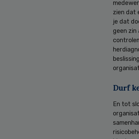
medewerke
zien dat 
je dat do
geen zin 
controle
herdiagn
beslissin
organisat
Durf k
En tot sl
organisat
samenhan
risicobe