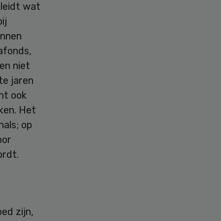
leidt wat
ij
unnen
lafonds,
en niet
te jaren
nt ook
jken. Het
nals; op
oor
ordt.
d zijn,