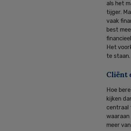
als het m
tijger. M
vaak fina
best meer
financiee
Het voork
te staan.
Cliënt
Hoe berei
kijken da
centraal 
waaraan i
meer van