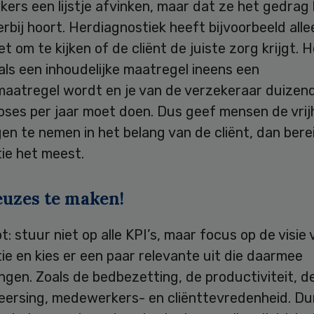
rs een lijstje afvinken, maar dat ze het gedrag 
erbij hoort. Herdiagnostiek heeft bijvoorbeeld allee
et om te kijken of de cliënt de juiste zorg krijgt. 
als een inhoudelijke maatregel ineens een
maatregel wordt en je van de verzekeraar duizen
oses per jaar moet doen. Dus geef mensen de vrij
gen te nemen in het belang van de cliënt, dan berei
ie het meest.
euzes te maken!
ot: stuur niet op alle KPI’s, maar focus op de visie
ie en kies er een paar relevante uit die daarmee
gen. Zoals de bedbezetting, de productiviteit, d
heersing, medewerkers- en cliënttevredenheid. Du