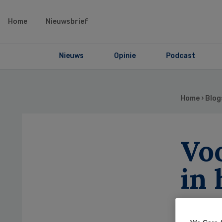
Home
Nieuwsbrief
Nieuws
Opinie
Podcast
Home
›
Blog
Vo
in