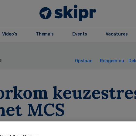
Video’s
Thema’s
Events
Vacatures
s
Opslaan
Reageer nu
Del
orkom keuzestre
 het MCS