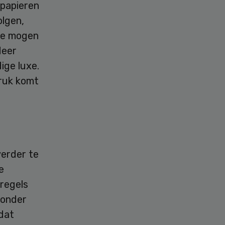
 papieren
olgen,
 ze mogen
Meer
ige luxe.
druk komt
verder te
e
 regels
zonder
dat