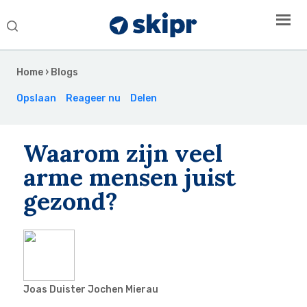
Search
this
Secondary
website
Sidebar
Home
›
Blogs
Opslaan
Reageer nu
Delen
Waarom zijn veel
arme mensen juist
gezond?
Joas Duister Jochen Mierau